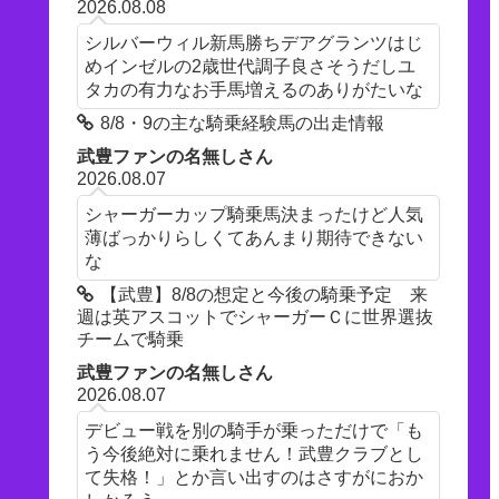
2026.08.08
シルバーウィル新馬勝ちデアグランツはじ
めインゼルの2歳世代調子良さそうだしユ
タカの有力なお手馬増えるのありがたいな
8/8・9の主な騎乗経験馬の出走情報
武豊ファンの名無しさん
2026.08.07
シャーガーカップ騎乗馬決まったけど人気
薄ばっかりらしくてあんまり期待できない
な
【武豊】8/8の想定と今後の騎乗予定 来
週は英アスコットでシャーガーＣに世界選抜
チームで騎乗
武豊ファンの名無しさん
2026.08.07
デビュー戦を別の騎手が乗っただけで「も
う今後絶対に乗れません！武豊クラブとし
て失格！」とか言い出すのはさすがにおか