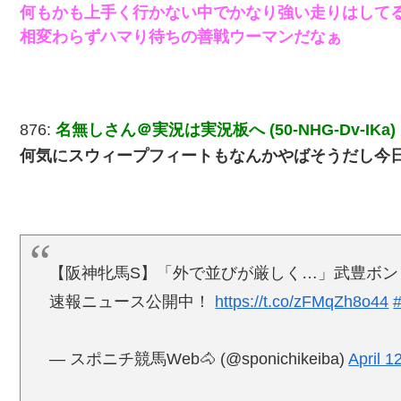
何もかも上手く行かない中でかなり強い走りはして
相変わらずハマり待ちの善戦ウーマンだなぁ
876:
名無しさん＠実況は実況板へ (50-NHG-Dv-IKa)
何気にスウィープフィートもなんかやばそうだし今
【阪神牝馬S】「外で並びが厳しく…」武豊ボン
速報ニュース公開中！
https://t.co/zFMqZh8o44
— スポニチ競馬Web🐴 (@sponichikeiba)
April 1