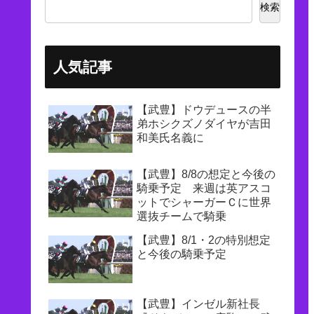
検索
人気記事
【武豊】ドウデュースの半
弟ホシクズノダイヤが吉田
和美氏名義に
【武豊】8/8の想定と今後の
騎乗予定 来週は英アスコ
ットでシャーガーＣに世界
選抜チームで騎乗
【武豊】8/1・2の特別想定
と今後の騎乗予定
【武豊】インゼル新社長