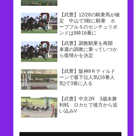
【武豊】12/28の騎乗馬が確
定 中山で3鞍に騎乗 ホ
ープフルＳのセンチュリボ
ンドは8枠16番に
【武豊】調教騎乗を再開
来週の調教に乗っていつか
ら復帰かを決定
【武豊】阪神8Ｒティルド
ーンで最下位人気(16番人
気)で3着に入る
【武豊】中京2R 3歳未勝
利戦 ロカヒで後方から追
い込みV