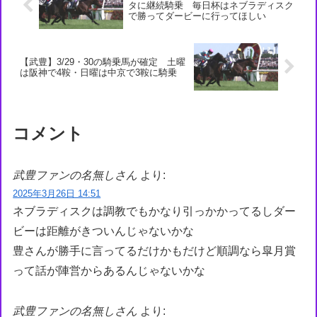
タに継続騎乗 毎日杯はネブラディスク
で勝ってダービーに行ってほしい
【武豊】3/29・30の騎乗馬が確定 土曜
は阪神で4鞍・日曜は中京で3鞍に騎乗
コメント
武豊ファンの名無しさん
より:
2025年3月26日 14:51
ネブラディスクは調教でもかなり引っかかってるしダー
ビーは距離がきついんじゃないかな
豊さんが勝手に言ってるだけかもだけど順調なら皐月賞
って話が陣営からあるんじゃないかな
武豊ファンの名無しさん
より: