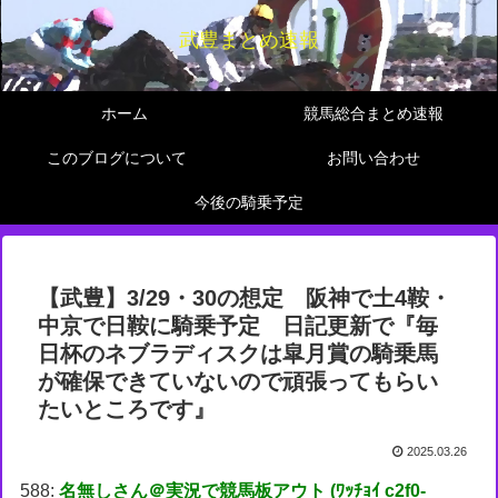
武豊まとめ速報
ホーム
競馬総合まとめ速報
このブログについて
お問い合わせ
今後の騎乗予定
【武豊】3/29・30の想定 阪神で土4鞍・
中京で日鞍に騎乗予定 日記更新で『毎
日杯のネブラディスクは皐月賞の騎乗馬
が確保できていないので頑張ってもらい
たいところです』
2025.03.26
588:
名無しさん＠実況で競馬板アウト (ﾜｯﾁｮｲ c2f0-