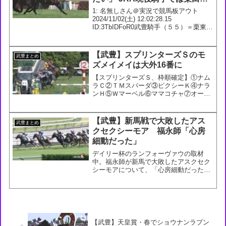
臣騎手に次ぎ2人目
1: 名無しさん＠実況で競馬板アウト
2024/11/02(土) 12:02:28.15
ID:3TbIDFoR0武豊騎手（５５）＝栗東・
フリー＝が、令和６年秋の褒章で黄綬褒
章を受章することになった。黄綬褒章は
農業、商業、工業などの業務に精...
【武豊】スプリンターズＳのモ
武豊まとめ
ズメイメイは大外16番に
【スプリンターズＳ、枠順確定】①ナム
ラＣ②ＴＭスパーダ③ピクシーＫ④ナラ
ンＨ⑤Ｗマーベル⑥ママコチャ⑦オール
アットＯ⑧メイケイＹ⑨アグリ⑩マッド
Ｃ⑪ジュビリーＨ⑫ドルチェＭ⑬ジャス
パーＫ⑭Ｅスポッター⑮キミワＱ⑯モズ
【武豊】新馬戦で大敗したアス
武豊まとめ
ＭＭ#スプリンターズＳ—...
クセクシーモア 福永師「心房
細動だった」
デイリー杯のランフォーヴァウの取材
中。福永師が新馬で大敗したアスクセク
シーモアについて、「心房細動だった」
と説明。大事には至らず、ホッとした様
子でした— 山本武志
(@Hochi_Yamatake) November 9,
2024201:...
【武豊】天皇賞・春でショウナンラプン