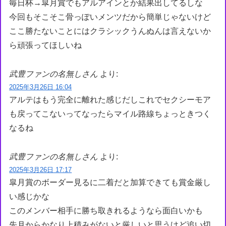
毎日杯→皐月賞でもアルアインとか結果出してるしな
今回もそこそこ骨っぽいメンツだから簡単じゃないけど
ここ勝たないことにはクラシックうんぬんは言えないか
ら頑張ってほしいね
武豊ファンの名無しさん
より:
2025年3月26日 16:04
アルテはもう完全に離れた感じだしこれでセクシーモア
も戻ってこないってなったらマイル路線ちょっときつく
なるね
武豊ファンの名無しさん
より:
2025年3月26日 17:17
皐月賞のボーダー見るに二着だと加算できても賞金厳し
い感じかな
このメンバー相手に勝ち取きれるようなら面白いかも
先月からかなり上積みがないと厳しいと思うけど追い切