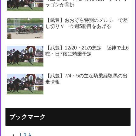
ラゴンが骨折
【武豊】おおぞら特別のメルシーで差
し切りＶ 今週5勝目をあげる
【武豊】12/20・21の想定 阪神で土6
鞍・日7鞍に騎乗予定
【武豊】7/4・5の主な騎乗経験馬の出
走情報
ブックマーク
ＪＲＡ