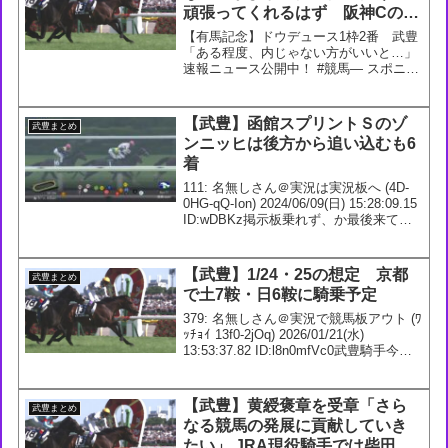
頑張ってくれるはず 阪神Cのオ
フトレイルは7枠14番に
【有馬記念】ドウデュース1枠2番 武豊
「ある程度、内じゃない方がいいと…」
速報ニュース公開中！ #競馬— スポニチ
競馬Web🐴 (@sponichikeiba) December
19, 2024118: 名無しさん＠実況は実況板
へ (Ub...
【武豊】函館スプリントＳのゾ
武豊まとめ
ンニッヒは後方から追い込むも6
着
111: 名無しさん＠実況は実況板へ (4D-
0HG-qQ-Ion) 2024/06/09(日) 15:28:09.15
ID:wDBKz掲示板乗れず、か最後来てる
けどやっぱ今の函館だときついわ、追い
込みは114: 名無しさん＠実況は実況板...
【武豊】1/24・25の想定 京都
武豊まとめ
で土7鞍・日6鞍に騎乗予定
379: 名無しさん＠実況で競馬板アウト (ﾜ
ｯﾁｮｲ 13f0-2jOq) 2026/01/21(水)
13:53:37.82 ID:l8n0mfVc0武豊騎手今週
の想定1/24 1回 京都8日1R 3歳未勝利
【牝】 ダ1800m2R 3...
【武豊】黄綬褒章を受章「さら
武豊まとめ
なる競馬の発展に貢献していき
たい」 JRA現役騎手では柴田善