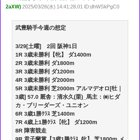
2aXW)
2025/03/26(水) 14:41:28.01 ID:dhWSkPgC0
武豊騎手今週の想定
3/29[土曜] 2回 阪神1日
1R 3歳未勝利【牝】 ダ1400m
2R 3歳未勝利 ダ1800m
3R 3歳未勝利 ダ1200m
4R 3歳未勝利 ダ2000m
5R 3歳未勝利 芝2000m アルマデオロ[牡｜
3歳] 57.0 厩舎：清水久(栗)_馬主：㈱ヒダ
カ・ブリーダーズ・ユニオン
6R 3歳1勝ｸﾗｽ 芝1400m
7R 4歳上1勝ｸﾗｽ【牝】 ダ1200m
8R 障害競走
9R 君子蘭賞【3歳1勝ｸﾗｽ_牝】 芝1800m メ