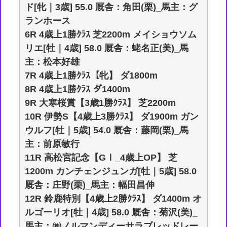
ド[牝｜3歳] 55.0 厩舎：角田(栗)_馬主：グ
ランホース
6R 4歳上1勝ｸﾗｽ 芝2200m メイショウソム
リエ[牡｜4歳] 58.0 厩舎：蛯名正(美)_馬
主：松本好雄
7R 4歳上1勝ｸﾗｽ【牝】 ダ1800m
8R 4歳上1勝ｸﾗｽ ダ1400m
9R 大寒桜賞【3歳1勝ｸﾗｽ】 芝2200m
10R 伊勢S【4歳上3勝ｸﾗｽ】 ダ1900m ガン
ウルフ[牡｜5歳] 54.0 厩舎：藤岡(栗)_馬
主：前原敏行
11R 高松宮記念【GⅠ_4歳上OP】 芝
1200m カンチェンジュンガ[牡｜5歳] 58.0
厩舎：庄野(栗)_馬主：幅田昌伸
12R 鈴鹿特別【4歳上2勝ｸﾗｽ】 ダ1400m オ
ルゴーリオ[牡｜4歳] 58.0 厩舎：菊沢(美)_
馬主：㈱ノルマンディーサラブレッドレー