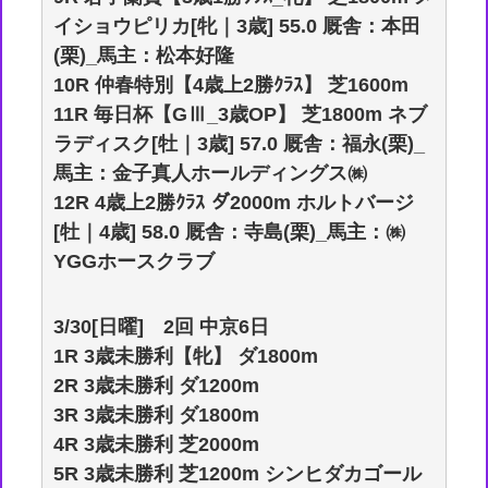
イショウピリカ[牝｜3歳] 55.0 厩舎：本田
(栗)_馬主：松本好隆
10R 仲春特別【4歳上2勝ｸﾗｽ】 芝1600m
11R 毎日杯【GⅢ_3歳OP】 芝1800m ネブ
ラディスク[牡｜3歳] 57.0 厩舎：福永(栗)_
馬主：金子真人ホールディングス㈱
12R 4歳上2勝ｸﾗｽ ダ2000m ホルトバージ
[牡｜4歳] 58.0 厩舎：寺島(栗)_馬主：㈱
YGGホースクラブ
3/30[日曜] 2回 中京6日
1R 3歳未勝利【牝】 ダ1800m
2R 3歳未勝利 ダ1200m
3R 3歳未勝利 ダ1800m
4R 3歳未勝利 芝2000m
5R 3歳未勝利 芝1200m シンヒダカゴール