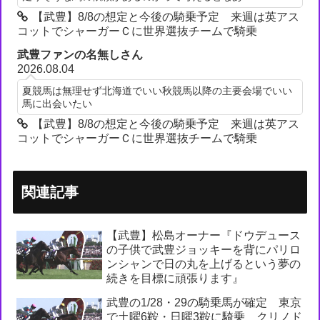
【武豊】8/8の想定と今後の騎乗予定 来週は英アス
コットでシャーガーＣに世界選抜チームで騎乗
武豊ファンの名無しさん
2026.08.04
夏競馬は無理せず北海道でいい秋競馬以降の主要会場でいい
馬に出会いたい
【武豊】8/8の想定と今後の騎乗予定 来週は英アス
コットでシャーガーＣに世界選抜チームで騎乗
関連記事
【武豊】松島オーナー『ドウデュース
の子供で武豊ジョッキーを背にパリロ
ンシャンで日の丸を上げるという夢の
続きを目標に頑張ります』
武豊の1/28・29の騎乗馬が確定 東京
で土曜6鞍・日曜3鞍に騎乗 クリノド