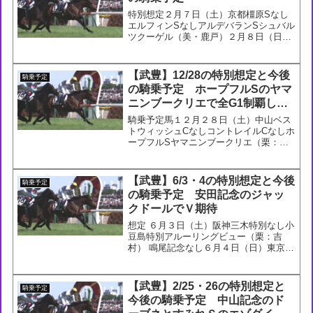
特別想定２月７日（土）京都橿原Sなし
エルフィンSなしアルデバランSシュバル
ツクーゲル（美・鹿戸）２月８日（日）
東京ゆりかもめ賞なしザーイド&ラシッ
ド杯テリオスララ（美・田島俊）東京新
聞杯マジックサンズ（栗・須貝）今後の
【武豊】12/28の特別想定と今後
騎乗予定
騎乗予定今後の騎乗予定...
の騎乗予定 ホープフルSのヤマ
ニンブークリエで全G1制覇して
ほしい
騎乗予定馬１２月２８日（土）中山ベス
トウィッシュCなしコントレイルCなしホ
ープフルSヤマニンブークリエ（栗：松
永幹）ファイナルSなし今後の騎乗予定
今後の騎乗予定１２月２８日（土）中山
ヤマニンブークリエ（ホープフルＳ）１
【武豊】6/3・4の特別想定と今後
騎乗予定
月 ５日（日）中京トッ...
の騎乗予定 安田記念のジャッ
クドールでＶ期待
想定 ６月３日（土）阪神三木特別なし小
豆島特別アルーリングビュー（栗：吉
村） 鳴尾記念なし６月４日（日）東京香
港ＪＣＴなし麦秋Ｓなし安田記念ジャッ
クドール（栗：藤岡） 小金井特別なし今
後の騎乗予定 今後の騎乗予定６月 ３日
【武豊】2/25・26の特別想定と
騎乗予定
（土）阪神アルーリ...
今後の騎乗予定 中山記念のド