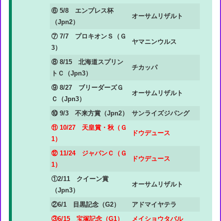
⑥ 5/8 エンプレス杯
オーサムリザルト
（Jpn2）
⑦ 7/7 プロキオンＳ（Ｇ
ヤマニンウルス
3）
⑧ 8/15 北海道スプリン
チカッパ
トＣ（Jpn3）
⑨ 8/27 ブリーダーズＧ
オーサムリザルト
Ｃ（Jpn3）
⑩ 9/3 不来方賞（Jpn2）
サンライズジパング
⑪ 10/27 天皇賞・秋（Ｇ
ドウデュース
1）
⑫ 11/24 ジャパンＣ（Ｇ
ドウデュース
1）
①2/11 クイーン賞
オーサムリザルト
（Jpn3）
②6/1 目黒記念（G2）
アドマイヤテラ
③6/15 宝塚記念（G1）
メイショウタバル