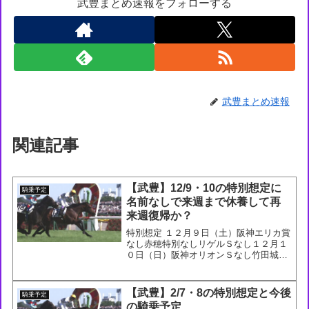
武豊まとめ速報をフォローする
武豊まとめ速報
関連記事
【武豊】12/9・10の特別想定に
騎乗予定
名前なしで来週まで休養して再
来週復帰か？
特別想定 １２月９日（土）阪神エリカ賞
なし赤穂特別なしリゲルＳなし１２月１
０日（日）阪神オリオンＳなし竹田城Ｓ
なし （イーサンバーニングは横山武）
阪神ＪＦなし （ビーグラッドは藤岡
康）夙川特別なし今後の騎乗予定 １２
【武豊】2/7・8の特別想定と今後
騎乗予定
月 ９日（土）阪神 １...
の騎乗予定