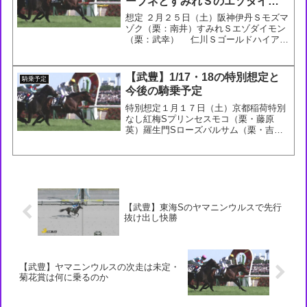
ーブネとすみれＳのエゾダイモ
ンに期待
想定 ２月２５日（土）阪神伊丹Ｓモズマ
ゾク（栗：南井）すみれＳエゾダイモン
（栗：武幸） 仁川Ｓゴールドハイアー
（栗：大久保龍） ２月２６日（日）中山
デイジー賞なしブラッドストーンＳなし
中山記念ドーブネ（栗：武幸） 今後の騎
【武豊】1/17・18の特別想定と
騎乗予定
乗予定 今後の騎...
今後の騎乗予定
特別想定１月１７日（土）京都稲荷特別
なし紅梅Sプリンセスモコ（栗・藤原
英）羅生門Sローズバルサム（栗・吉
村）１月１８日（日）京都小倉山特別ヤ
マニンバロネス（栗・千田）大津特別バ
ッケンレコード（栗・秋山）日経新春杯
サブマリーナ（栗・庄野）今後...
【武豊】東海Sのヤマニンウルスで先行
抜け出し快勝
【武豊】ヤマニンウルスの次走は未定・
菊花賞は何に乗るのか