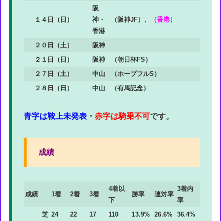
阪
１４日（日）
神・
（阪神JF）、
（香港）
香港
２０日（土）
阪神
２１日（日）
阪神
（朝日杯FS）
２７日（土）
中山
（ホープフルS）
２８日（日）
中山
（有馬記念）
青字は鞍上未発表
・
赤字は騎乗不可
です。
成績
4着以
3着内
成績
1着
2着
3着
勝率
連対率
下
率
芝
24
22
17
110
13.9%
26.6%
36.4%