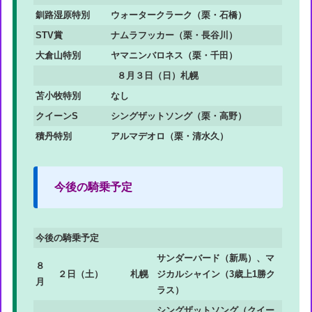
釧路湿原特別
ウォータークラーク（栗・石橋）
STV賞
ナムラフッカー（栗・長谷川）
大倉山特別
ヤマニンバロネス（栗・千田）
８月３日（日）札幌
苫小牧特別
なし
クイーンS
シングザットソング（栗・高野）
積丹特別
アルマデオロ（栗・清水久）
今後の騎乗予定
今後の騎乗予定
サンダーバード（新馬）、マ
８
２日（土）
札幌
ジカルシャイン（3歳上1勝ク
月
ラス）
シングザットソング（クイー