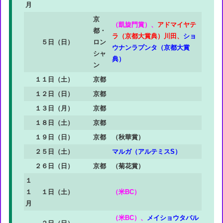
月
京
（凱旋門賞）、
アドマイヤテ
都・
ラ（京都大賞典）川田、
ショ
５日（日）
ロン
ウナンラプンタ（京都大賞
シャ
典）
ン
１１日（土）
京都
１２日（日）
京都
１３日（月）
京都
１８日（土）
京都
１９日（日）
京都
（秋華賞）
２５日（土）
マルガ（アルテミスS）
２６日（日）
京都
（菊花賞）
１
１
１日（土）
（米BC）
月
（米BC）、
メイショウタバル