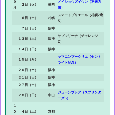
９
メイショウズイウン（不来方
２日（火）
盛岡
月
賞）
スマートプリエール（札幌2歳
６日（土）
札幌
S）
７日（日）
阪神
サブマリーナ（チャレンジ
１３日（土）
阪神
C）
１４日（日）
阪神
ヤマニンブークリエ（セント
１５日（月）
ライト記念）
２０日（土）
阪神
２１日（日）
阪神
２７日（土）
阪神
ジューンブレア（スプリンタ
２８日（日）
中山
ーズS）
１
０
４日（土）
京都