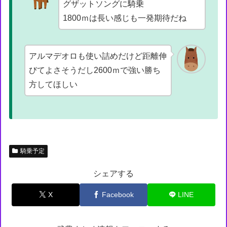
グザットソングに騎乗
1800ｍは長い感じも一発期待だね
アルマデオロも使い詰めだけど距離伸
びてよさそうだし2600ｍで強い勝ち
方してほしい
騎乗予定
シェアする
X
Facebook
LINE