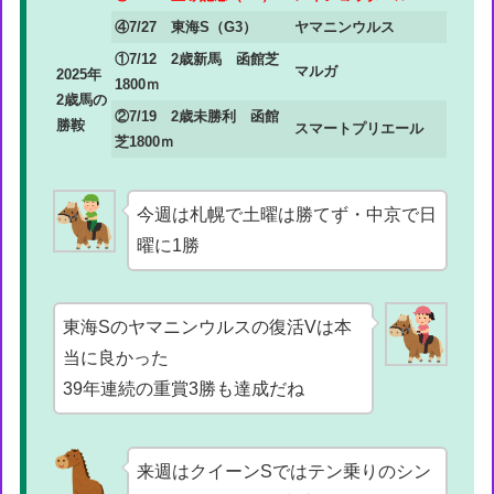
④7/27 東海S（G3）
ヤマニンウルス
①7/12 2歳新馬 函館芝
マルガ
2025年
1800ｍ
2歳馬の
②7/19 2歳未勝利 函館
勝鞍
スマートプリエール
芝1800ｍ
今週は札幌で土曜は勝てず・中京で日
曜に1勝
東海Sのヤマニンウルスの復活Vは本
当に良かった
39年連続の重賞3勝も達成だね
来週はクイーンSではテン乗りのシン