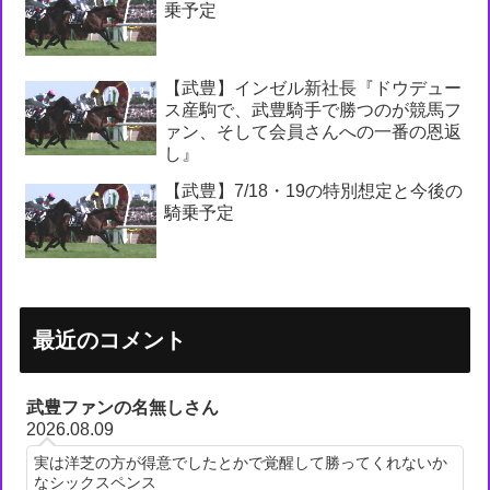
乗予定
【武豊】インゼル新社長『ドウデュー
ス産駒で、武豊騎手で勝つのが競馬フ
ァン、そして会員さんへの一番の恩返
し』
【武豊】7/18・19の特別想定と今後の
騎乗予定
最近のコメント
武豊ファンの名無しさん
2026.08.09
実は洋芝の方が得意でしたとかで覚醒して勝ってくれないか
なシックスペンス