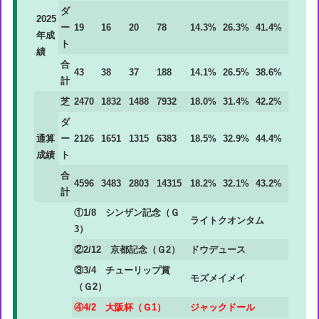
ダ
2025
ー
19
16
20
78
14.3%
26.3%
41.4%
年成
ト
績
合
43
38
37
188
14.1%
26.5%
38.6%
計
芝
2470
1832
1488
7932
18.0%
31.4%
42.2%
ダ
通算
ー
2126
1651
1315
6383
18.5%
32.9%
44.4%
成績
ト
合
4596
3483
2803
14315
18.2%
32.1%
43.2%
計
①1/8 シンザン記念（Ｇ
ライトクオンタム
3）
②2/12 京都記念（Ｇ2）
ドウデュース
③3/4 チューリップ賞
モズメイメイ
（Ｇ2）
④4/2 大阪杯（Ｇ1）
ジャックドール