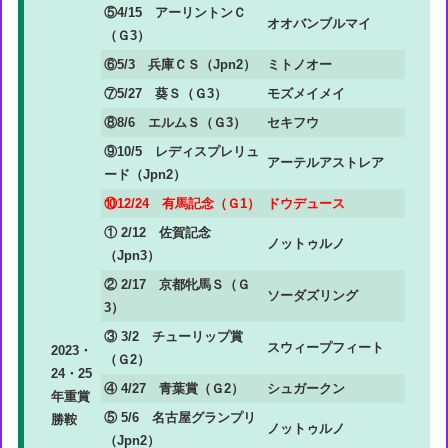
⑤4/15 アーリントンＣ
オオバンブルマイ
（Ｇ3）
⑥5/3 兵庫ＣＳ（Jpn2）
ミトノオー
⑦5/27 葵Ｓ（Ｇ3）
モズメイメイ
⑧8/6 エルムＳ（Ｇ3）
セキフウ
⑨10/5 レディスプレリュ
アーテルアストレア
ード（Jpn2）
⑩12/24 有馬記念（Ｇ1）
ドウデュース
① 2/12 佐賀記念
ノットゥルノ
（Jpn3）
② 2/17 京都牝馬Ｓ（Ｇ
ソーダズリング
3）
③ 3/2 チューリップ賞
スウィープフィート
2023・
（Ｇ2）
24・25
④ 4/27 青葉賞（Ｇ2）
シュガークン
年重賞
⑤ 5/6 名古屋グランプリ
勝鞍
ノットゥルノ
（Jpn2）