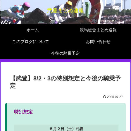
武豊まとめ速報
ホーム
競馬総合まとめ速報
このブログについて
お問い合わせ
今後の騎乗予定
【武豊】8/2・3の特別想定と今後の騎乗予
定
2025.07.27
特別想定
８月２日（土）札幌