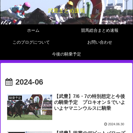
武豊まとめ速報
ホーム
競馬総合まとめ速報
このブログについて
お問い合わせ
今後の騎乗予定
2024-06
【武豊】7/6・7の特別想定と今後
騎乗予定
の騎乗予定 プロキオンＳでいよ
いよヤマニンウルスに騎乗
2024.06.30