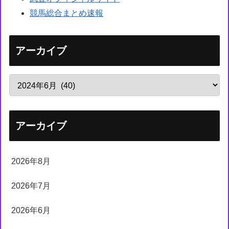
競馬総合まとめ速報
アーカイブ
アーカイブ
2026年8月
2026年7月
2026年6月