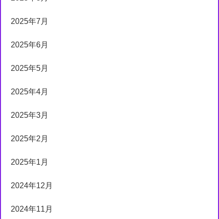
2025年7月
2025年6月
2025年5月
2025年4月
2025年3月
2025年2月
2025年1月
2024年12月
2024年11月