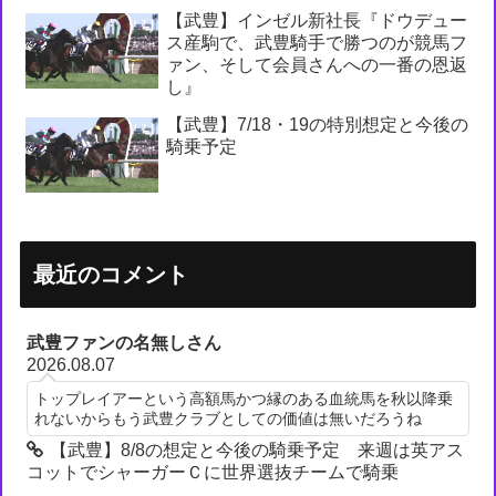
【武豊】インゼル新社長『ドウデュー
ス産駒で、武豊騎手で勝つのが競馬フ
ァン、そして会員さんへの一番の恩返
し』
【武豊】7/18・19の特別想定と今後の
騎乗予定
最近のコメント
武豊ファンの名無しさん
2026.08.07
トップレイアーという高額馬かつ縁のある血統馬を秋以降乗
れないからもう武豊クラブとしての価値は無いだろうね
【武豊】8/8の想定と今後の騎乗予定 来週は英アス
コットでシャーガーＣに世界選抜チームで騎乗