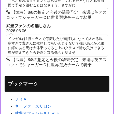
ちろん乗れるタイミングなら乗せてくれるだろうけど武豊前
提で予定を組むことはなさそう。さすがに...
【武豊】8/8の想定と今後の騎乗予定 来週は英アス
コットでシャーガーＣに世界選抜チームで騎乗
武豊ファンの名無しさん
2026.08.06
インゼルは1勝クラスで停滞したり頭打ちになって終わる馬
多すぎて豊さんに依頼しづらいんじゃない？強い馬とか兄弟
に縁のある馬は大体乗ってるし上のクラスで勝ち負けできる
馬が増えてきたら必然と乗る機会も増えそ...
【武豊】8/8の想定と今後の騎乗予定 来週は英アス
コットでシャーガーＣに世界選抜チームで騎乗
ブックマーク
ＪＲＡ
キーファーズサロン
武豊オフィシャルサイト