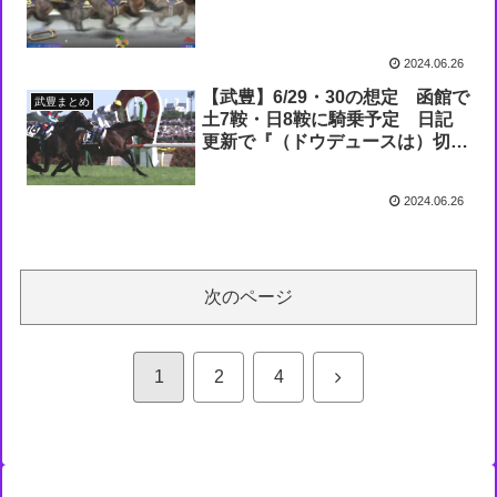
2024.06.26
【武豊】6/29・30の想定 函館で
武豊まとめ
土7鞍・日8鞍に騎乗予定 日記
更新で『（ドウデュースは）切り
換えて秋に巻き返したいです』
2024.06.26
次のページ
次
1
2
4
へ