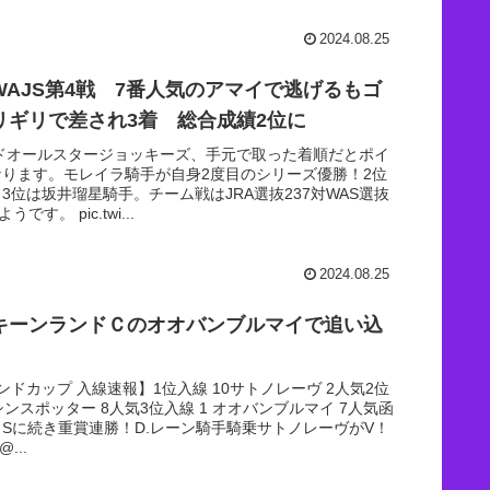
2024.08.25
WAJS第4戦 7番人気のアマイで逃げるもゴ
リギリで差され3着 総合成績2位に
ルドオールスタージョッキーズ、手元で取った着順だとポイ
なります。モレイラ騎手が自身2度目のシリーズ優勝！2位
3位は坂井瑠星騎手。チーム戦はJRA選抜237対WAS選抜
です。 pic.twi...
2024.08.25
キーンランドＣのオオバンブルマイで追い込
ンドカップ 入線速報】1位入線 10サトノレーヴ 2人気2位
シンスポッター 8人気3位入線 1 オオバンブルマイ 7人気函
Sに続き重賞連勝！D.レーン騎手騎乗サトノレーヴがV！
@...