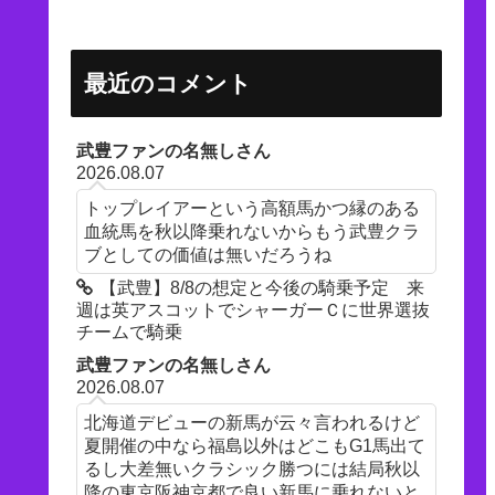
最近のコメント
武豊ファンの名無しさん
2026.08.07
トップレイアーという高額馬かつ縁のある
血統馬を秋以降乗れないからもう武豊クラ
ブとしての価値は無いだろうね
【武豊】8/8の想定と今後の騎乗予定 来
週は英アスコットでシャーガーＣに世界選抜
チームで騎乗
武豊ファンの名無しさん
2026.08.07
北海道デビューの新馬が云々言われるけど
夏開催の中なら福島以外はどこもG1馬出て
るし大差無いクラシック勝つには結局秋以
降の東京阪神京都で良い新馬に乗れないと