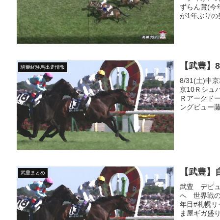
ずらん賞(今
が1年ぶりの
【武豊】8
騎乗経験馬出走情報
8/31(土
京10Ｒシュ
Ｒアークドー
ングビュー藤
【武豊】
武豊まとめ
武豊 デビ
へ 世界戦の
年目#札幌リ
ま屋ギガ盛り