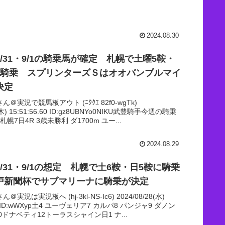
2024.08.30
/31・9/1の騎乗馬が確定 札幌で土曜5鞍・
に騎乗 スプリンターズＳはオオバンブルマイ
決定
さん＠実況で競馬板アウト (ﾆｸｸｴ 82f0-wgTk)
9(木) 15:51:56.60 ID:gz8UBNYo0NIKU武豊騎手今週の騎乗
 札幌7日4R 3歳未勝利 ダ1700m ユー...
2024.08.29
/31・9/1の想定 札幌で土6鞍・日5鞍に騎乗
戸新聞杯でサブマリーナに騎乗が決定
ん＠実況は実況板へ (hj-3kl-NS-Ic6) 2024/08/28(水)
.08 ID:wWXyp土4 ユーヴェリア7 カルパ8 パンジャ9 ダノン
ドナベティ12トーラスシャイン日1 ナ...