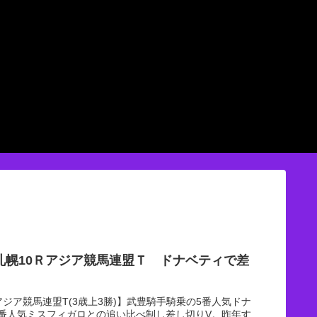
札幌10Ｒアジア競馬連盟Ｔ ドナベティで差
 アジア競馬連盟T(3歳上3勝)】武豊騎手騎乗の5番人気ドナ
9番人気ミスフィガロとの追い比べ制し差し切りV。昨年す