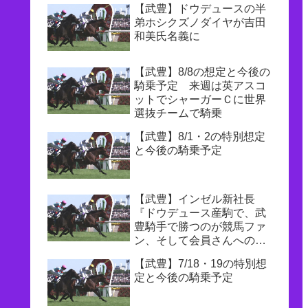
【武豊】ドウデュースの半
弟ホシクズノダイヤが吉田
和美氏名義に
【武豊】8/8の想定と今後の
騎乗予定 来週は英アスコ
ットでシャーガーＣに世界
選抜チームで騎乗
【武豊】8/1・2の特別想定
と今後の騎乗予定
【武豊】インゼル新社長
『ドウデュース産駒で、武
豊騎手で勝つのが競馬ファ
ン、そして会員さんへの一
番の恩返し』
【武豊】7/18・19の特別想
定と今後の騎乗予定