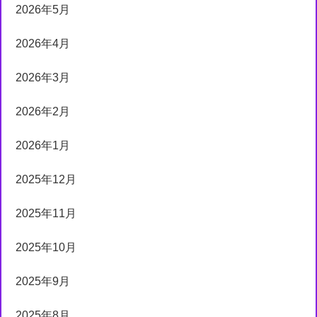
2026年5月
2026年4月
2026年3月
2026年2月
2026年1月
2025年12月
2025年11月
2025年10月
2025年9月
2025年8月