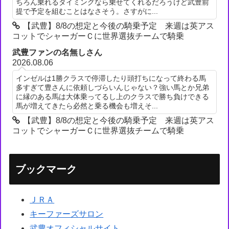
ちろん乗れるタイミングなら乗せてくれるだろうけど武豊前
提で予定を組むことはなさそう。さすがに...
【武豊】8/8の想定と今後の騎乗予定 来週は英アス
コットでシャーガーＣに世界選抜チームで騎乗
武豊ファンの名無しさん
2026.08.06
インゼルは1勝クラスで停滞したり頭打ちになって終わる馬
多すぎて豊さんに依頼しづらいんじゃない？強い馬とか兄弟
に縁のある馬は大体乗ってるし上のクラスで勝ち負けできる
馬が増えてきたら必然と乗る機会も増えそ...
【武豊】8/8の想定と今後の騎乗予定 来週は英アス
コットでシャーガーＣに世界選抜チームで騎乗
ブックマーク
ＪＲＡ
キーファーズサロン
武豊オフィシャルサイト