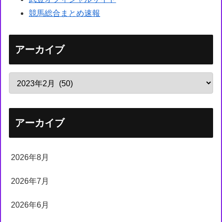
競馬総合まとめ速報
アーカイブ
アーカイブ
2026年8月
2026年7月
2026年6月