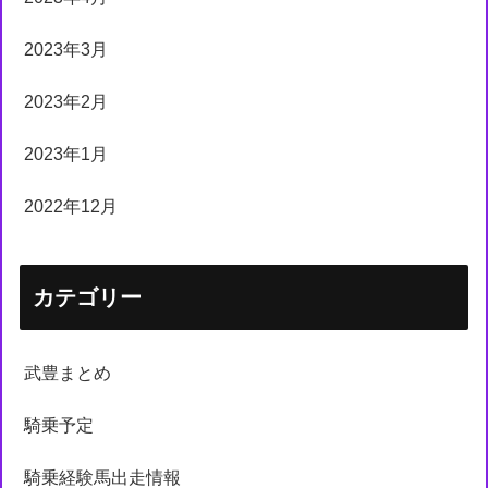
2023年3月
2023年2月
2023年1月
2022年12月
カテゴリー
武豊まとめ
騎乗予定
騎乗経験馬出走情報