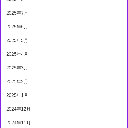
2025年7月
2025年6月
2025年5月
2025年4月
2025年3月
2025年2月
2025年1月
2024年12月
2024年11月