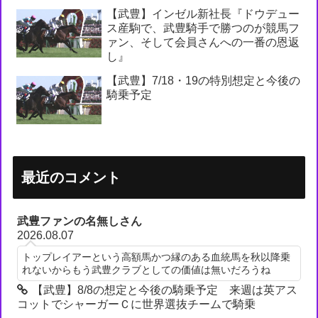
【武豊】インゼル新社長『ドウデュー
ス産駒で、武豊騎手で勝つのが競馬フ
ァン、そして会員さんへの一番の恩返
し』
【武豊】7/18・19の特別想定と今後の
騎乗予定
最近のコメント
武豊ファンの名無しさん
2026.08.07
トップレイアーという高額馬かつ縁のある血統馬を秋以降乗
れないからもう武豊クラブとしての価値は無いだろうね
【武豊】8/8の想定と今後の騎乗予定 来週は英アス
コットでシャーガーＣに世界選抜チームで騎乗