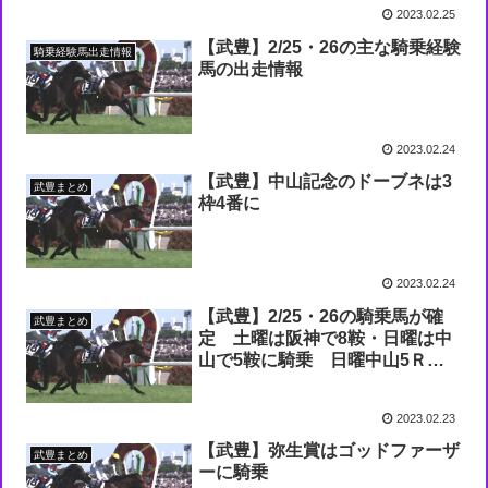
2023.02.25
【武豊】2/25・26の主な騎乗経験
騎乗経験馬出走情報
馬の出走情報
2023.02.24
【武豊】中山記念のドーブネは3
武豊まとめ
枠4番に
2023.02.24
【武豊】2/25・26の騎乗馬が確
武豊まとめ
定 土曜は阪神で8鞍・日曜は中
山で5鞍に騎乗 日曜中山5Ｒで
は白毛馬アオラキに騎乗
2023.02.23
【武豊】弥生賞はゴッドファーザ
武豊まとめ
ーに騎乗