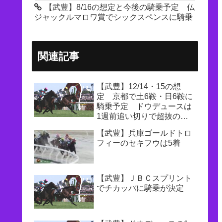
【武豊】8/16の想定と今後の騎乗予定 仏
ジャックルマロワ賞でシックスペンスに騎乗
関連記事
【武豊】12/14・15の想
定 京都で土6鞍・日6鞍に
騎乗予定 ドウデュースは
1週前追い切りで超抜の動
き 日記更新でアルテヴェ
【武豊】兵庫ゴールドトロ
ローチェは『当日、集中で
フィーのセキフウは5着
きているかどうかがカギに
なりそうです』
【武豊】ＪＢＣスプリント
でチカッパに騎乗が決定