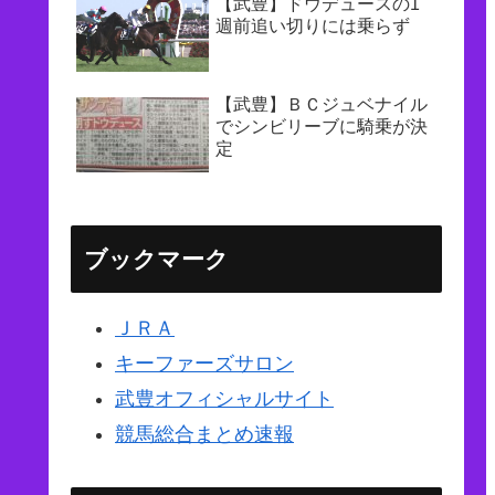
【武豊】ドウデュースの1
週前追い切りには乗らず
【武豊】ＢＣジュベナイル
でシンビリーブに騎乗が決
定
ブックマーク
ＪＲＡ
キーファーズサロン
武豊オフィシャルサイト
競馬総合まとめ速報