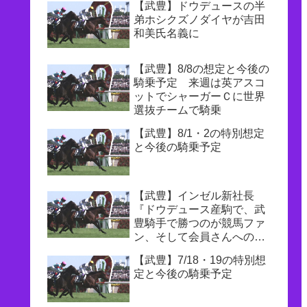
【武豊】ドウデュースの半
弟ホシクズノダイヤが吉田
和美氏名義に
【武豊】8/8の想定と今後の
騎乗予定 来週は英アスコ
ットでシャーガーＣに世界
選抜チームで騎乗
【武豊】8/1・2の特別想定
と今後の騎乗予定
【武豊】インゼル新社長
『ドウデュース産駒で、武
豊騎手で勝つのが競馬ファ
ン、そして会員さんへの一
番の恩返し』
【武豊】7/18・19の特別想
定と今後の騎乗予定