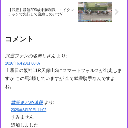
【武豊】函館2R3歳未勝利戦 コイタマ
チャンで先行して直線しのいでV
コメント
武豊ファンの名無しさん
より:
2026年6月20日 08:07
土曜日の阪神11R天保山Sにスマートフォルスが出走しま
すが この馬3勝していますが 全て武豊騎手なんですよ
ね。
武豊まとめ速報
より:
2026年6月20日 11:02
すみません
追加しました