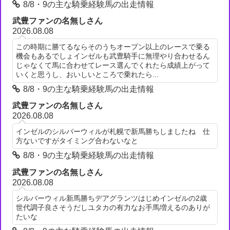
8/8・9の主な騎乗経験馬の出走情報
武豊ファンの名無しさん
2026.08.08
この時期に勝てるならそのうちオープン以上のレースで乗る
機会もあるでしょインゼルも武豊騎手に無理やり合わせるん
じゃなくて馬に合わせてレース選んでくれたら成績上がって
いくと思うし、おいしいところで乗れたら...
8/8・9の主な騎乗経験馬の出走情報
武豊ファンの名無しさん
2026.08.08
インゼルのシルバーウィルが札幌で新馬勝ちしましたね 仕
方ないですがタイミング合わないなと
8/8・9の主な騎乗経験馬の出走情報
武豊ファンの名無しさん
2026.08.08
シルバーウィル新馬勝ちデアグランツはじめインゼルの2歳
世代調子良さそうだしユタカの有力なお手馬増えるのありが
たいな