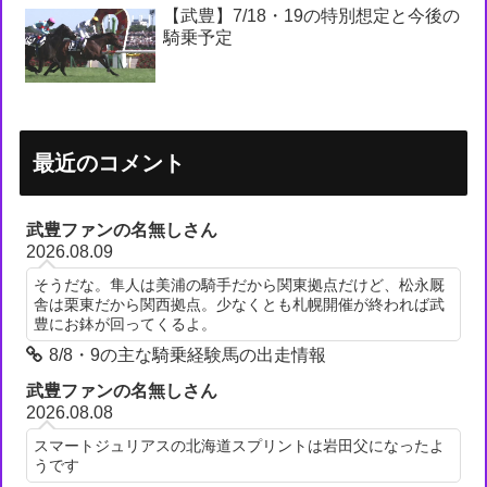
【武豊】7/18・19の特別想定と今後の
騎乗予定
最近のコメント
武豊ファンの名無しさん
2026.08.09
そうだな。隼人は美浦の騎手だから関東拠点だけど、松永厩
舎は栗東だから関西拠点。少なくとも札幌開催が終われば武
豊にお鉢が回ってくるよ。
8/8・9の主な騎乗経験馬の出走情報
武豊ファンの名無しさん
2026.08.08
スマートジュリアスの北海道スプリントは岩田父になったよ
うです