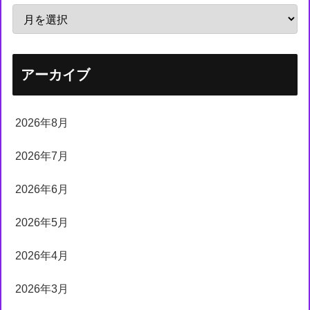
アーカイブ
2026年8月
2026年7月
2026年6月
2026年5月
2026年4月
2026年3月