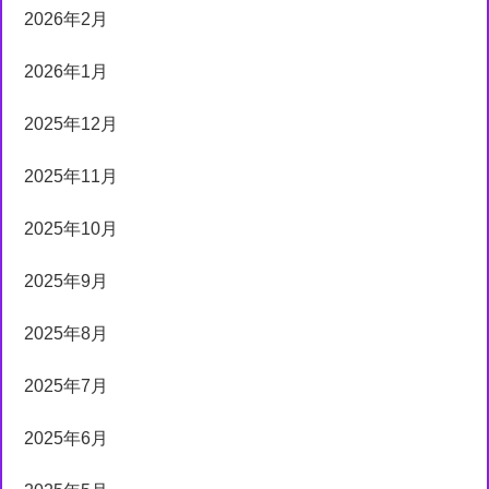
2026年2月
2026年1月
2025年12月
2025年11月
2025年10月
2025年9月
2025年8月
2025年7月
2025年6月