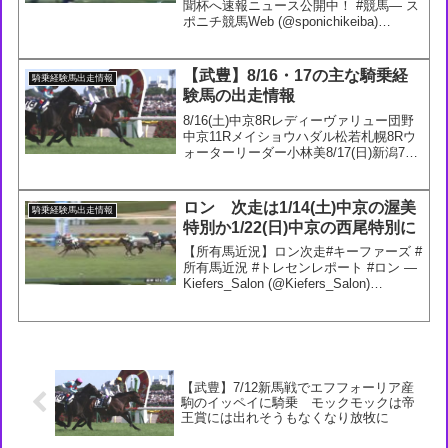
聞杯へ速報ニュース公開中！ #競馬— ス
ポニチ競馬Web (@sponichikeiba)
January 17, 2023416: 名無しさん＠実況
で競馬板アウト (ｱｳｱｳｳｰ Sac7-R4px )...
【武豊】8/16・17の主な騎乗経
騎乗経験馬出走情報
験馬の出走情報
8/16(土)中京8Rレディーヴァリュー団野
中京11Rメイショウハダル松若札幌8Rウ
ォーターリーダー小林美8/17(日)新潟7R
スマートアイ今村中京1Rリントゥラウル
酒井中京7Rトランキリテ小沢札幌12Rレ
イピカケ藤岡佑
ロン 次走は1/14(土)中京の渥美
騎乗経験馬出走情報
特別か1/22(日)中京の西尾特別に
【所有馬近況】ロン次走#キーファーズ #
所有馬近況 #トレセンレポート #ロン —
Kiefers_Salon (@Kiefers_Salon)
December 22, 202238: 名無しさん＠実況
で競馬板アウト (ﾜｯﾁｮｲW 06...
【武豊】7/12新馬戦でエフフォーリア産
駒のイッペイに騎乗 モックモックは帝
王賞には出れそうもなくなり放牧に