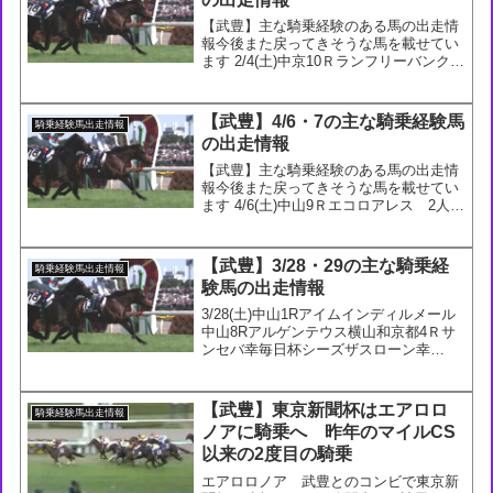
【武豊】主な騎乗経験のある馬の出走情
報今後また戻ってきそうな馬を載せてい
ます 2/4(土)中京10Ｒランフリーバンクス
横山典中京11Ｒキスラー鮫島克2/5(日)中
京4Ｒルクスフロンティア秋山真中京9Ｒ
ゲンパチハマジ鮫島克中京10Ｒヒロシゲ
【武豊】4/6・7の主な騎乗経験馬
騎乗経験馬出走情報
ゴ...
の出走情報
【武豊】主な騎乗経験のある馬の出走情
報今後また戻ってきそうな馬を載せてい
ます 4/6(土)中山9Ｒエコロアレス 2人6
着菅原明中山10Ｒドグマ 9人2着浜中阪
神5Ｒスマートリアファル 5人8着幸阪
神5Ｒブエナオンダ 8人12着戸崎阪神9
【武豊】3/28・29の主な騎乗経
騎乗経験馬出走情報
Ｒヴ...
験馬の出走情報
3/28(土)中山1Rアイムインディルメール
中山8Rアルゲンテウス横山和京都4Ｒサ
ンセバ幸毎日杯シーズザスローン幸
3/29(日)中山10Rサウンドモリアーナ石橋
阪神1Rエンブルーシャ高倉阪神7Ｒメイ
ショウサチダケ田口中京10Rマイノワー
【武豊】東京新聞杯はエアロロ
騎乗経験馬出走情報
ル浜...
ノアに騎乗へ 昨年のマイルCS
以来の2度目の騎乗
エアロロノア 武豊とのコンビで東京新