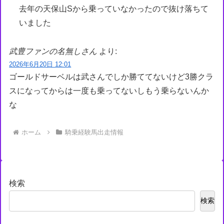
去年の天保山Sから乗っていなかったので抜け落ちて
いました
武豊ファンの名無しさん
より:
2026年6月20日 12:01
ゴールドサーベルは武さんでしか勝ててないけど3勝クラ
スになってからは一度も乗ってないしもう乗らないんか
な
ホーム
騎乗経験馬出走情報
検索
検索