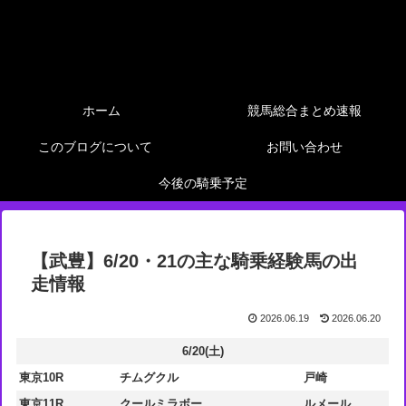
ホーム
競馬総合まとめ速報
このブログについて
お問い合わせ
今後の騎乗予定
【武豊】6/20・21の主な騎乗経験馬の出
走情報
2026.06.19
2026.06.20
6/20(土)
東京10R
チムグクル
戸崎
東京11R
クールミラボー
ルメール