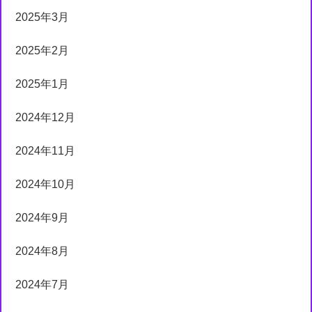
2025年3月
2025年2月
2025年1月
2024年12月
2024年11月
2024年10月
2024年9月
2024年8月
2024年7月