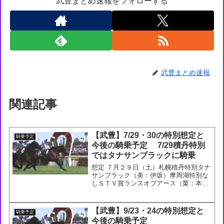
武豊まとめ速報をフォローする
武豊まとめ速報
関連記事
【武豊】7/29・30の特別想定と
騎乗予定
今後の騎乗予定 7/29積丹特別
ではタナサンブラックに騎乗
想定 ７月２９日（土）札幌積丹特別タナ
サンブラック（美：伊坂）摩周湖特別な
しＳＴＶ賞ランスオブアース（栗：本
田）７月３０日（日）札幌阿寒湖特別ジ
オフロント（栗：清水久） ポプラＳシダ
ー（栗：本田） クイーンＳライトクオン
【武豊】9/23・24の特別想定と
騎乗予定
タム（栗：武幸） 今...
今後の騎乗予定