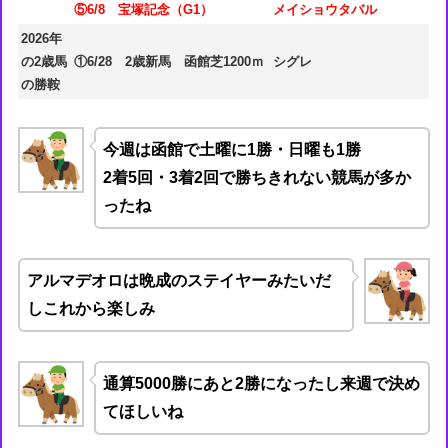
⑤6/8 宝塚記念（G1）
メイショウタバル
2026年
の2歳馬
①6/28 2歳新馬 函館芝1200ｍ
シグレ
の勝鞍
今週は函館で土曜に1勝・日曜も1勝
2着5回・3着2回で勝ちきれない競馬が多か
ったね
アルマデオロは晩成のステイヤーみたいだ
しこれから楽しみ
通算5000勝にあと2勝になったし来週で決め
てほしいね