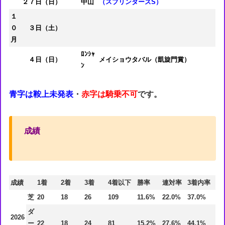
２７日（日）
中山
（スプリンターズS）
１
０
３日（土）
月
ﾛﾝｼｬ
４日（日）
メイショウタバル（凱旋門賞）
ﾝ
青字は鞍上未発表
・
赤字は騎乗不可
です。
成績
成績
1着
2着
3着
4着以下
勝率
連対率
3着内率
芝
20
18
26
109
11.6%
22.0%
37.0%
ダ
2026
ー
22
18
24
81
15.2%
27.6%
44.1%