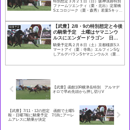
特別想定３月２１日（日）阪神淡路特別
ファームツエンティ（栗・北出）淀屋橋
Sエコロジーク（栗・森秀）若葉Sキッコ
ベッロ（栗・友道）３月２２日（日）阪
神皆生特別フェアリーライク（栗・笹
田）レグルスSモックモック（栗・寺
【武豊】2/8・9の特別想定と今後
騎乗予定
島）阪神大賞典アドマイヤテ...
の騎乗予定 土曜はヤマニンウ
ルスにエンダードラゴン 日曜
にボンドガールにリアンベーレ
騎乗予定馬２月８日（土）京都橿原Sス
と楽しみな馬に騎乗予定
マートアイ（栗：寺島）エルフィンSな
しアルデバランSヤマニンウルス（栗：
斉藤崇）２月９日（日）東京ゆりかもめ
賞リアンベーレ（美・手塚）初音Sラフ
ァドゥラ（美・小島茂）東京新聞杯ボン
ドガール（美・手塚）今後...
【武豊】函館10R横津岳特別 アルマデ
オロで早め先頭から押し切りV
【武豊】7/11・12の想定 函館で土曜5
鞍・日曜7鞍に騎乗予定 7/18にアーレ
ムアレスに騎乗が決定