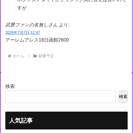
すが
武豊ファンの名無しさん
より:
2026年7月7日 12:47
アーレムアレス18日函館2600
ホーム
騎乗予定
検索
検索
人気記事