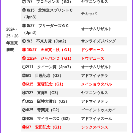
⑦ 7/7 プロキオンＳ（Ｇ3）
ヤマニンウルス
⑧ 8/15 北海道スプリントＣ
チカッパ
（Jpn3）
⑨ 8/27 ブリーダーズＧＣ
オーサムリザルト
2024・
（Jpn3）
25・26
⑩ 9/3 不来方賞（Jpn2）
サンライズジパング
年重賞
勝鞍
⑪ 10/27 天皇賞・秋（Ｇ1）
ドウデュース
⑫ 11/24 ジャパンＣ（Ｇ1）
ドウデュース
①2/11 クイーン賞（Jpn3）
オーサムリザルト
②6/1 目黒記念（G2）
アドマイヤテラ
③6/15 宝塚記念（G1）
メイショウタバル
④7/27 東海S（G3）
ヤマニンウルス
①3/22 阪神大賞典（G2）
アドマイヤテラ
②4/25 青葉賞（G2）
ゴーイントゥスカイ
③4/26 マイラーズC（G2）
アドマイヤズーム
④6/7 安田記念（G1）
シックスペンス