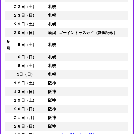
２２日（土）
札幌
２３日（日）
札幌
２９日（土）
札幌
３０日（日）
新潟
ゴーイントゥスカイ（新潟記念）
９
５日（土）
札幌
月
６日（日）
札幌
８日（土）
札幌
9日（日）
札幌
１２日（土）
阪神
１３日（日）
阪神
１９日（土）
阪神
２０日（日）
阪神
２１日（月）
阪神
２６日（日）
阪神