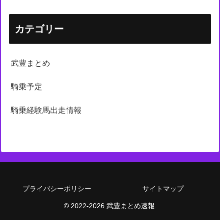
カテゴリー
武豊まとめ
騎乗予定
騎乗経験馬出走情報
プライバシーポリシー
サイトマップ
© 2022-2026 武豊まとめ速報.