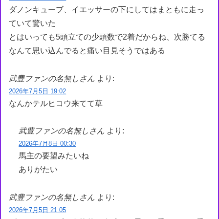
ダノンキューブ、イエッサーの下にしてはまともに走っ
ていて驚いた
とはいっても5頭立ての少頭数で2着だからね、次勝てる
なんて思い込んでると痛い目見そうではある
武豊ファンの名無しさん
より:
2026年7月5日 19:02
なんかテルヒコウ来てて草
武豊ファンの名無しさん
より:
2026年7月8日 00:30
馬主の要望みたいね
ありがたい
武豊ファンの名無しさん
より:
2026年7月5日 21:05