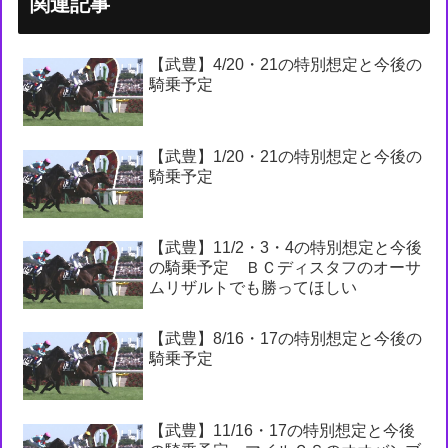
関連記事
【武豊】4/20・21の特別想定と今後の
騎乗予定
【武豊】1/20・21の特別想定と今後の
騎乗予定
【武豊】11/2・3・4の特別想定と今後
の騎乗予定 ＢＣディスタフのオーサ
ムリザルトでも勝ってほしい
【武豊】8/16・17の特別想定と今後の
騎乗予定
【武豊】11/16・17の特別想定と今後