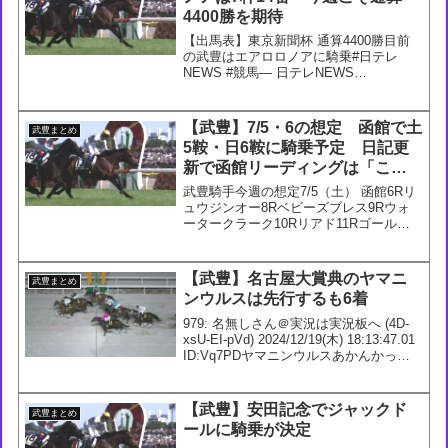
4400勝を期待
【出馬表】東京新聞杯 通算4400勝目前
の武豊はエアロロノアに騎乗#日テレ
NEWS #競馬— 日テレNEWS
(@news24ntv) February 3, 2023#エアロ
ロノア 初重賞へ坂路52秒８の好時計、笹
田師「動きは悪くない、楽...
【武豊】7/5・6の想定 函館で土
武豊まとめ
5鞍・日6鞍に騎乗予定 日記更
新で函館リーディングは「この
年で『初の』と言われるのは気
武豊騎手今週の想定7/5（土） 函館6Rリ
分がいいものなので、結果的に
ュウジンオー8Rベビーズブレス9Rウォ
ータークラーク10Rリアド11Rゴールド
取れたらいいな」
サーベル7/6（日） 函館3Rナリタヒカリ
4Rアセンディア7Rサウンドモリアーナ
9Rラパンチュール11Rジャスティンア
【武豊】名古屋大賞典のヤマニ
武豊まとめ
ー...
ンウルスは先行するも6着
979: 名無しさん＠実況は実況板へ (4D-
xsU-EI-pVd) 2024/12/19(木) 18:13:47.01
ID:Vq7PDヤマニンウルスあかんかった
なあ983: 名無しさん＠実況は実況板へ
(9f-Eca-La-cB4) 2...
【武豊】安田記念でジャックド
武豊まとめ
ールに騎乗が決定