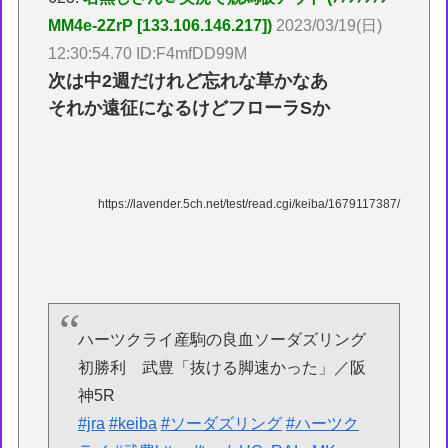
MM4e-2ZrP [133.106.146.217])
2023/03/19(日)
12:30:54.70 ID:F4mfDD99M
次は中2週だけれど忘れな草かなあ
それか遠征になるけどフローラSか
https://lavender.5ch.net/test/read.cgi/keiba/1679117387/
ハーツクライ産駒の良血ソーダズリング
初勝利 武豊「抜ける脚速かった」／阪
神5R
#jra
#keiba
#ソーダズリング
#ハーツク