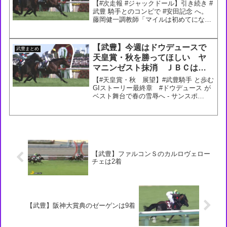
【#次走報 #ジャックドール】引き続き #
武豊 騎手とのコンビで #安田記念 へ。
藤岡健一調教師「マイルは初めてになり
ますが、いいスピードがありますし、府
中のマイルは2000をこなせる力がないと
厳しいと言われているくらいなので、む
【武豊】今週はドウデュースで
武豊まとめ
しろいいの...
天皇賞・秋を勝ってほしい ヤ
マニンゼスト抹消 ＪＢＣはノ
ットゥルノとチカッパの出走が
【#天皇賞・秋 展望】#武豊騎手 と歩む
決定
GIストーリー最終章 #ドウデュース が
ベスト舞台で春の雪辱へ - サンスポ
ZBAT! @sanspoyosououより— サンス
ポZBAT!競馬 (@sanspoyosouou)
October 2...
【武豊】ファルコンＳのカルロヴェロー
チェは2着
【武豊】阪神大賞典のゼーゲンは9着