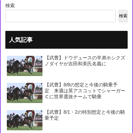
検索
検索
人気記事
【武豊】ドウデュースの半弟ホシクズ
ノダイヤが吉田和美氏名義に
【武豊】8/8の想定と今後の騎乗予
定 来週は英アスコットでシャーガー
Ｃに世界選抜チームで騎乗
【武豊】8/1・2の特別想定と今後の騎
乗予定