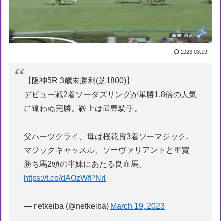
2023.03.19
【阪神5R 3歳未勝利(芝1800)】
デビュー戦2着ソーダズリングが単勝1.8倍の人気
に違わぬ完勝。鞍上は武豊騎手。
父ハーツクライ、母は桜花賞3着ソーマジック。
マジックキャッスル、ソーヴァリアントと重賞
勝ち馬2頭の半妹にあたる良血馬。
https://t.co/dAOzWfPNrl
— netkeiba (@netkeiba)
March 19, 2023