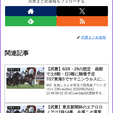
武豊まとめ速報をフォローする
武豊まとめ速報
関連記事
【武豊】6/28・29の想定 函館
武豊まとめ
で土8鞍・日3鞍に騎乗予定
7/27東海Sでヤマニンウルスに騎
乗が決定
942: 名無しさん＠実況で競馬板アウト (ﾜ
ｯﾁｮｲ 23f0-wuNm) 2025/06/25(水)
13:49:08.02 ID:dCcwn3dp0武豊騎手今週
の想定6/28 1回 函館5日1R 2歳未勝利
【牝】 芝1200m オーケ...
【武豊】東京新聞杯のエアロロ
武豊まとめ
ノアは7枠14番 今週こそ通算