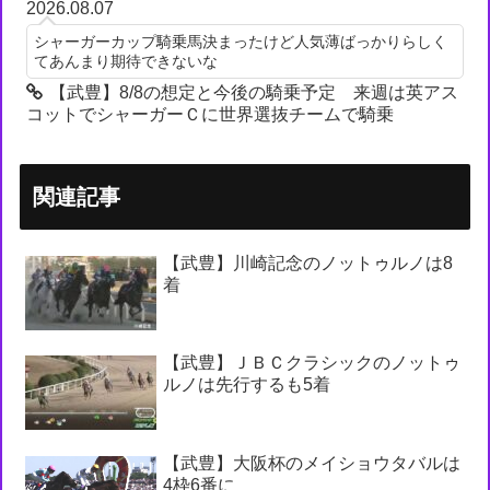
2026.08.07
シャーガーカップ騎乗馬決まったけど人気薄ばっかりらしく
てあんまり期待できないな
【武豊】8/8の想定と今後の騎乗予定 来週は英アス
コットでシャーガーＣに世界選抜チームで騎乗
関連記事
【武豊】川崎記念のノットゥルノは8
着
【武豊】ＪＢＣクラシックのノットゥ
ルノは先行するも5着
【武豊】大阪杯のメイショウタバルは
4枠6番に