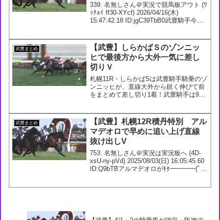
フィレールは4枠7番に
339: 名無しさん＠実況で競馬板アウト (ﾜ
ｯﾁｮｲ ff30-XYcf) 2026/04/16(木)
15:47:42.18 ID:jgC39TbB0武豊騎手今週
の騎乗馬4/18 2回 阪神7日6R 3歳1勝ｸﾗ
ｽ【牝】 ダ1800m ...
【武豊】しらかばＳのゾンニッ
武豊まとめ
ヒで最後方から大外一気に差し
切りＶ
札幌11R・しらかばSは武豊騎手騎乗のゾ
ンニッヒが、直線大外から鋭く伸びて前
をまとめて差し切り1着！武豊騎手は9R
に続き騎乗機会連勝！#ゾンニッヒ #武豊
— 競馬ラボ (@keibalab) July 21,
2024707: 名無しさん＠...
【武豊】札幌12R積丹特別 アル
武豊まとめ
マデオロで早めに追い上げ直線
抜け出しV
753: 名無しさん＠実況は実況板へ (4D-
xsU-ny-pVd) 2025/08/03(日) 16:05:45.60
ID:Q9bTBアルマデオロがｷﾀ━━━━(ﾟ
∀ﾟ)━━━━!!やっぱ距離あった方が良か
ったか望んだ結果で4599勝目...