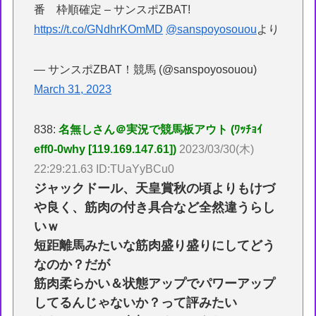
番 枠順確定 – サンスポZBAT!
https://t.co/GNdhrKOmMD
@sanspoyosouou
より
— サンスポZBAT！競馬 (@sanspoyosouou)
March 31, 2023
838:
名無しさん＠実況で競馬板アウト (ﾜｯﾁｮｲ
eff0-0why [119.169.147.61])
2023/03/30(木)
22:29:21.63 ID:TUaYyBCu0
ジャックドール、天皇賞秋の頃よりもけづ
や良く、筋肉の付き具合など全然違うらし
いｗ
短距離馬みたいな筋肉盛り盛りにしてどう
なのか？だが
筋肉柔らかい＆状態アップでパワーアップ
してるんじゃないか？って評みたい