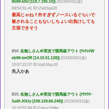
8b89-kt5I [118.7.195.10])
2023/03/31(金)
09:54:31.41 ID:iZabSqe20
最高じゃね？外すぎずノースいるぐらいで
被されることもないしちょい出負けしても
主張できそう
854:
名無しさん＠実況で競馬板アウト (ﾜｯﾁｮｲW
eb96-tmOR [14.10.51.128])
2023/03/31(金)
10:07:22.07 ID:Vp9JApzJ0
先入かあ
855:
名無しさん＠実況で競馬板アウト (ｱｳｱｳｳｰ
Sa0f-JOUy [106.129.66.249])
2023/03/31(金)
10:10:52.66 ID:Zcks+YpMa