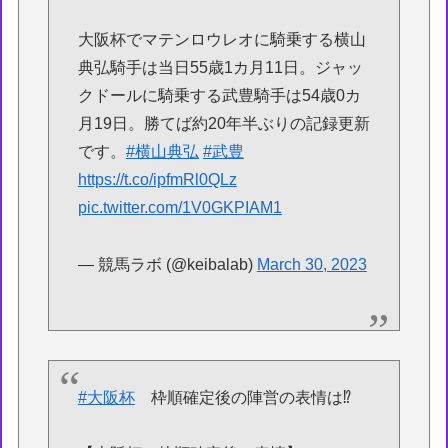
大阪杯でマテンロウレオに騎乗する横山
典弘騎手は当日55歳1カ月11日。ジャッ
クドールに騎乗する武豊騎手は54歳0カ
月19日。勝てば約20年半ぶりの記録更新
です。
#横山典弘
#武豊
https://t.co/ipfmRl0QLz
pic.twitter.com/1V0GKPIAM1
— 競馬ラボ (@keibalab)
March 30, 2023
#大阪杯
枠順確定後の陣営の表情は⁉️