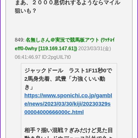
まあ、２０００息切れするようならマイル
狙いも？
849:
名無しさん＠実況で競馬板アウト (ﾜｯﾁｮｲ
eff0-0why [119.169.147.61])
2023/03/31(金)
06:41:46.97 ID:2pgUIL7t0
ジャックドール ラスト1F11秒0で
2馬身先着、武豊「力強くいい動
き」
https://www.sponichi.co.jp/gambl
e/news/2023/03/30/kiji/20230329s
00004000666000c.html
相手？揃い混戦？ぎみだけど見た目