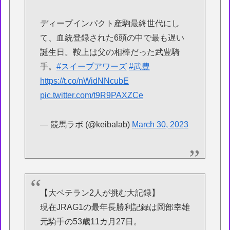
ディープインパクト産駒最終世代にし
て、血統登録された6頭の中で最も遅い
誕生日。鞍上は父の相棒だった武豊騎
手。
#スイープアワーズ
#武豊
https://t.co/nWidNNcubE
pic.twitter.com/t9R9PAXZCe
— 競馬ラボ (@keibalab)
March 30, 2023
【大ベテラン2人が挑む大記録】
現在JRAG1の最年長勝利記録は岡部幸雄
元騎手の53歳11カ月27日。