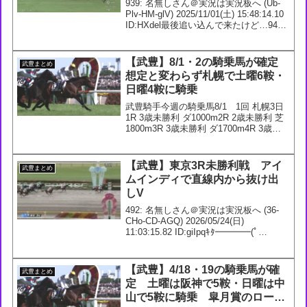
939: 名無しさん＠実況は実況板へ (Ub-
Plv-HM-glV) 2025/11/01(土) 15:48:14.10
ID:HXdel最後追い込んで来たけど…947:
名無しさん＠実況は実況板へ (36-Dmz-
P7-PYR) 2025...
【武豊】8/1・2の騎乗馬が確定
武豊まとめ
想定と変わらず札幌で土曜6鞍・
日曜4鞍に騎乗
武豊騎手今週の騎乗馬8/1 1回 札幌3日
1R 3歳未勝利 ダ1000m2R 2歳未勝利 芝
1800m3R 3歳未勝利 ダ1700m4R 3歳上1
勝ｸﾗｽ 芝1800m5R 2歳新馬 芝1500m イ
ンワンズブラッド 55.0 厩舎：矢作(...
【武豊】東京3R未勝利戦 アイ
武豊まとめ
ムインディで直線内から抜け出
しV
492: 名無しさん＠実況は実況板へ (36-
CHo-CD-AGQ) 2026/05/24(日)
11:03:15.82 ID:giIpqｷﾀ━━━━(ﾟ
∀ﾟ)━━━━!!494: 名無しさん＠実況は実
況板へ (IX-22N-Zb-mdv)...
【武豊】4/18・19の騎乗馬が確
武豊まとめ
定 土曜は阪神で5鞍・日曜は中
山で5鞍に騎乗 皐月賞のロード