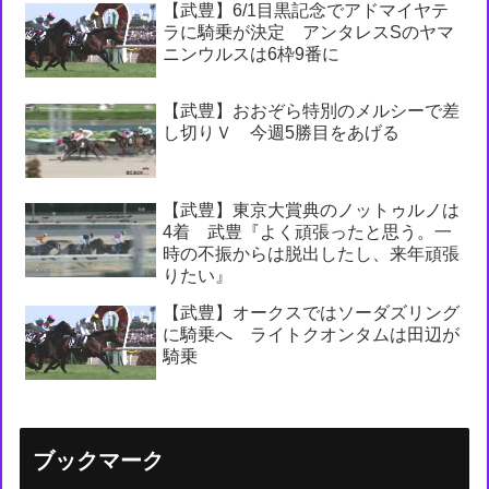
【武豊】6/1目黒記念でアドマイヤテ
ラに騎乗が決定 アンタレスSのヤマ
ニンウルスは6枠9番に
【武豊】おおぞら特別のメルシーで差
し切りＶ 今週5勝目をあげる
【武豊】東京大賞典のノットゥルノは
4着 武豊『よく頑張ったと思う。一
時の不振からは脱出したし、来年頑張
りたい』
【武豊】オークスではソーダズリング
に騎乗へ ライトクオンタムは田辺が
騎乗
ブックマーク