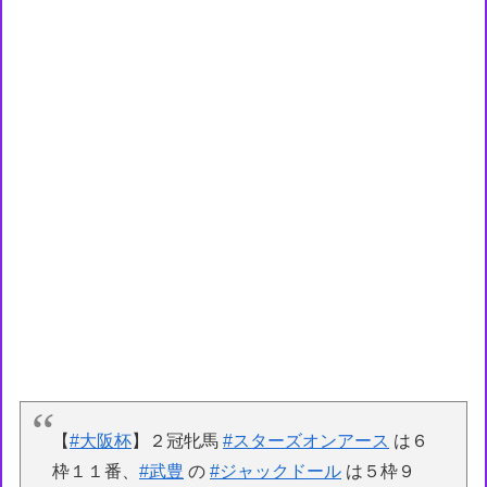
【
#大阪杯
】２冠牝馬
#スターズオンアース
は６
枠１１番、
#武豊
の
#ジャックドール
は５枠９