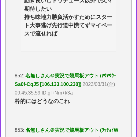
動き良いしドウデュース以外で久々
期待したい
持ち味地力勝負活かすためにスター
ト大事逃げ先行道中慌てずマイペー
スで流せれば
852:
名無しさん＠実況で競馬板アウト (ｱｳｱｳｳｰ
Sa0f-CqJ5 [106.133.100.230])
2023/03/31(金)
09:45:35.59 ID:gl+Nm+k3a
枠的にはどうなのこれ
853:
名無しさん＠実況で競馬板アウト (ﾜｯﾁｮｲW