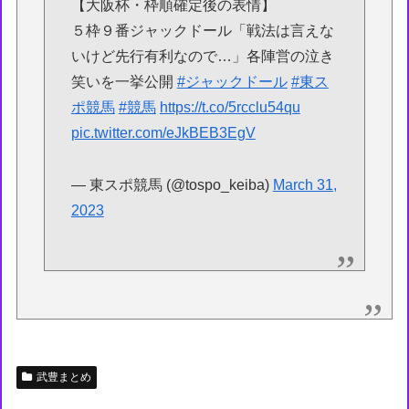
【大阪杯・枠順確定後の表情】
５枠９番ジャックドール「戦法は言えな
いけど先行有利なので…」各陣営の泣き
笑いを一挙公開
#ジャックドール
#東ス
ポ競馬
#競馬
https://t.co/5rcclu54qu
pic.twitter.com/eJkBEB3EgV
— 東スポ競馬 (@tospo_keiba)
March 31,
2023
武豊まとめ