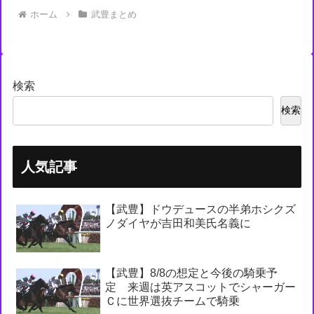
ホーム
武豊まとめ
検索
検索
人気記事
【武豊】ドウデュースの半弟ホシクズ
ノダイヤが吉田和美氏名義に
【武豊】8/8の想定と今後の騎乗予
定 来週は英アスコットでシャーガー
Ｃに世界選抜チームで騎乗