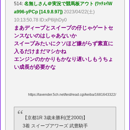
514:
名無しさん＠実況で競馬板アウト (ﾜｯﾁｮｲW
a996-yPCp [14.9.8.97])
2023/04/22(土)
10:13:50.78 ID:xP6ljhDy0
まあディープとスイープの仔じゃゲートセ
ンスないのはしゃあないか
スイープみたいにクソほど嫌がらず素直に
入るだけまだマシかね
エンジンのかかりもかなり遅いしもうちょ
い成長が必要かな
https://lavender.5ch.net/test/read.cgi/keiba/1681643322/
【京都1R 3歳未勝利(芝2000)】
3着 スイープアワーズ 武豊騎手