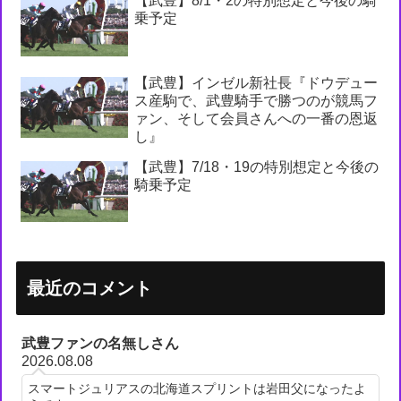
【武豊】8/1・2の特別想定と今後の騎
乗予定
【武豊】インゼル新社長『ドウデュー
ス産駒で、武豊騎手で勝つのが競馬フ
ァン、そして会員さんへの一番の恩返
し』
【武豊】7/18・19の特別想定と今後の
騎乗予定
最近のコメント
武豊ファンの名無しさん
2026.08.08
スマートジュリアスの北海道スプリントは岩田父になったよ