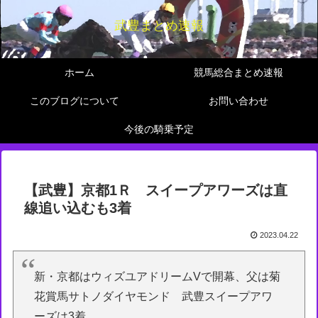
武豊まとめ速報
ホーム
競馬総合まとめ速報
このブログについて
お問い合わせ
今後の騎乗予定
【武豊】京都1Ｒ スイープアワーズは直
線追い込むも3着
2023.04.22
新・京都はウィズユアドリームVで開幕、父は菊
花賞馬サトノダイヤモンド 武豊スイープアワ
ーズは3着