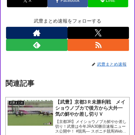
X
Facebook
LINE
武豊まとめ速報をフォローする
武豊まとめ速報
関連記事
【武豊】京都3Ｒ未勝利戦 メイ
武豊まとめ
ショウノブカで後方から大外一
気の鮮やか差し切りＶ
【京都3R】メイショウノブカ鮮やか差し
切り！武豊は今年JRA30勝目速報ニュー
ス公開中！ #競馬— スポニチ競馬Web🐴