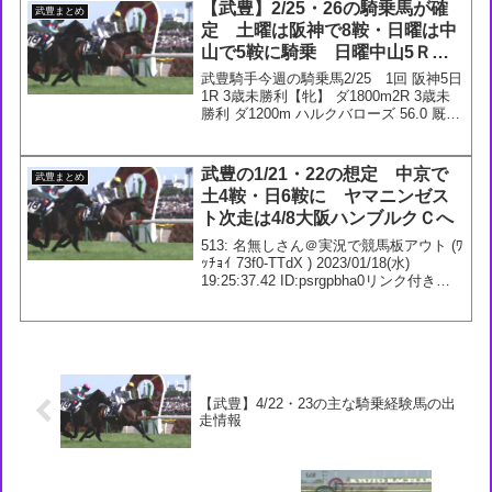
【武豊】2/25・26の騎乗馬が確
武豊まとめ
定 土曜は阪神で8鞍・日曜は中
山で5鞍に騎乗 日曜中山5Ｒで
は白毛馬アオラキに騎乗
武豊騎手今週の騎乗馬2/25 1回 阪神5日
1R 3歳未勝利【牝】 ダ1800m2R 3歳未
勝利 ダ1200m ハルクバローズ 56.0 厩
舎：石坂(栗)_馬主：猪熊広次3R 3歳未勝
利 ダ1400m ヴォーノハート 54.0 厩舎：
杉山佳...
武豊の1/21・22の想定 中京で
武豊まとめ
土4鞍・日6鞍に ヤマニンゼス
ト次走は4/8大阪ハンブルクＣへ
513: 名無しさん＠実況で競馬板アウト (ﾜ
ｯﾁｮｲ 73f0-TTdX ) 2023/01/18(水)
19:25:37.42 ID:psrgpbha0リンク付き想
定土曜 中京２Ｒ 3歳未勝利 ダ
1200m メイショウライジン（栗：荒
川...
【武豊】4/22・23の主な騎乗経験馬の出
走情報