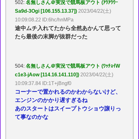
502:
名無しさん＠実況で競馬板アウト (ｱｳｱｳｳｰ
Sa9d-3Ogi [106.155.13.37])
2023/04/22(土)
10:09:08.22 ID:6hc/hnMPa
途中ムチ入れてたから全然あかんて思って
たら最後の末脚が抜群だった
504:
名無しさん＠実況で競馬板アウト (ﾜｯﾁｮｲW
c1e3-jAow [114.16.141.110])
2023/04/22(土)
10:09:37.84 ID:1T+jBngf0
コーナーで置かれるのかわからないけど、
エンジンのかかり遅すぎるね
あのスタートはスイープトウショウ譲りっ
て事なのかな