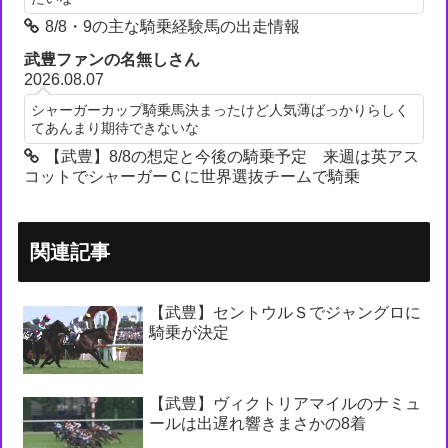
8/8・9の主な騎乗経験馬の出走情報
武豊ファンの名無しさん
2026.08.07
シャーガーカップ騎乗馬決まったけど人気薄ばっかりらしく
てあんまり期待できないな
【武豊】8/8の想定と今後の騎乗予定 来週は英アス
コットでシャーガーＣに世界選抜チームで騎乗
関連記事
【武豊】セントウルＳでジャングロに
騎乗が決定
【武豊】ヴィクトリアマイルのナミュ
ールは出遅れ響きまさかの8着