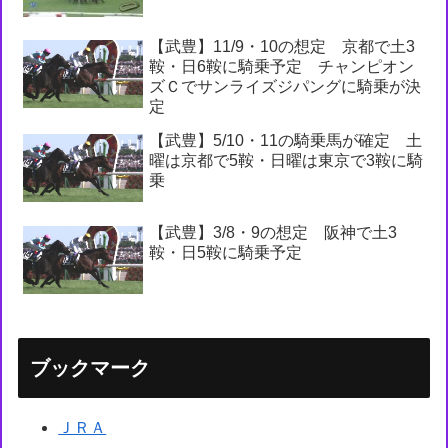
【武豊】11/9・10の想定 京都で土3
鞍・日6鞍に騎乗予定 チャンピオン
ズＣでサンライズジパングに騎乗が決
定
【武豊】5/10・11の騎乗馬が確定 土
曜は京都で5鞍・日曜は東京で3鞍に騎
乗
【武豊】3/8・9の想定 阪神で土3
鞍・日5鞍に騎乗予定
ブックマーク
ＪＲＡ