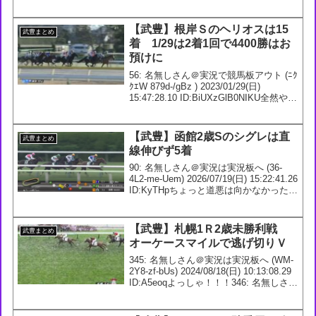
(@sponichikeiba) May 13, 2023525: 名無
しさん＠実況で競馬板アウト (ﾜｯﾁｮｲW
7...
【武豊】根岸Ｓのヘリオスは15
武豊まとめ
着 1/29は2着1回で4400勝はお
預けに
56: 名無しさん＠実況で競馬板アウト (ﾆｸ
ｸｴW 879d-/gBz ) 2023/01/29(日)
15:47:28.10 ID:BiUXzGlB0NIKU全然やな
62: 名無しさん＠実況で競馬板アウト (ﾆｸ
ｸｴ Sd92-QVR8...
【武豊】函館2歳Sのシグレは直
武豊まとめ
線伸びず5着
90: 名無しさん＠実況は実況板へ (36-
4L2-me-Uem) 2026/07/19(日) 15:22:41.26
ID:KyTHpちょっと道悪は向かなかった
な…91: 名無しさん＠実況は実況板へ
(4D-wd5-m3-EbL) 202...
【武豊】札幌1Ｒ2歳未勝利戦
武豊まとめ
オーケースマイルで逃げ切りＶ
345: 名無しさん＠実況は実況板へ (WM-
2Y8-zf-bUs) 2024/08/18(日) 10:13:08.29
ID:A5eoqよっしゃ！！！346: 名無しさん
＠実況は実況板へ (36-jjN-9v-TiD)
2024/08/1...