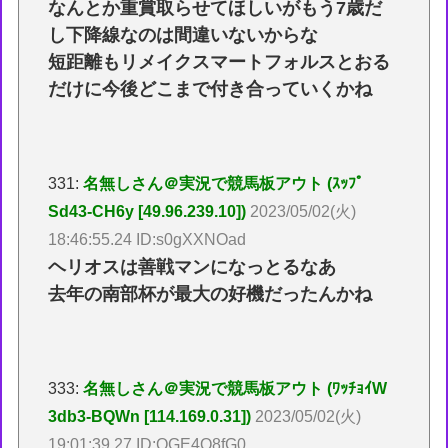
なんとか重賞取らせてほしいがもう7歳だ
し下降線なのは間違いないからな
短距離もリメイクスマートフォルスとおる
だけに今後どこまで付き合っていくかね
331:
名無しさん＠実況で競馬板アウト (ｽｯﾌﾟ
Sd43-CH6y [49.96.239.10])
2023/05/02(火)
18:46:55.24 ID:s0gXXNOad
ヘリオスは善戦マンになっとるなあ
去年の南部杯が最大の好機だったんかね
333:
名無しさん＠実況で競馬板アウト (ﾜｯﾁｮｲW
3db3-BQWn [114.169.0.31])
2023/05/02(火)
19:01:39.27 ID:OGE4Q8fG0