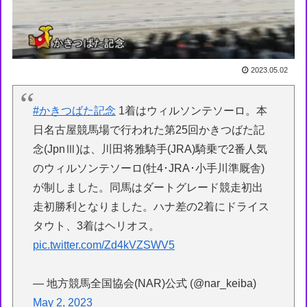
2023.05.02
#かきつばた記念
1着はウィルソンテソーロ。本
日名古屋競馬場で行われた第25回かきつばた記
念(JpnⅢ)は、川田将雅騎手(JRA)騎乗で2番人気
のウィルソンテソーロ(牡4･JRA･小手川準厩舎)
が制しました。同馬はダートグレード競走初出
走初勝利となりました。ハナ差の2着にドライス
タウト、3着はヘリオス。
pic.twitter.com/Zd4kVZSWV5
— 地方競馬全国協会(NAR)公式 (@nar_keiba)
May 2, 2023