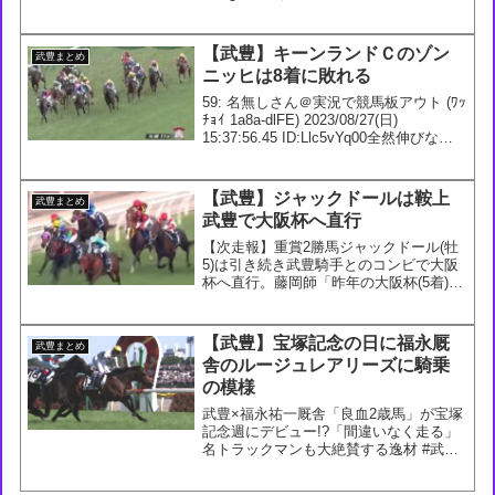
ん＠実況は実況板へ (4D-HT0-zH-bNs)
2024/08...
【武豊】キーンランドＣのゾン
武豊まとめ
ニッヒは8着に敗れる
59: 名無しさん＠実況で競馬板アウト (ﾜｯ
ﾁｮｲ 1a8a-dlFE) 2023/08/27(日)
15:37:56.45 ID:Llc5vYq00全然伸びない
61: 名無しさん＠実況で競馬板アウト (ﾜｯ
ﾁｮｲW da6c-IEUm)...
【武豊】ジャックドールは鞍上
武豊まとめ
武豊で大阪杯へ直行
【次走報】重賞2勝馬ジャックドール(牡
5)は引き続き武豊騎手とのコンビで大阪
杯へ直行。藤岡師「昨年の大阪杯(5着)は
馬場が悪く、時計も速い中で落鉄をして
いた。G1を勝つ力はありますし、勝たな
いと」#ジャックドール— netkeiba
【武豊】宝塚記念の日に福永厩
武豊まとめ
(@n...
舎のルージュレアリーズに騎乗
の模様
武豊×福永祐一厩舎「良血2歳馬」が宝塚
記念週にデビュー!?「間違いなく走る」
名トラックマンも大絶賛する逸材 #武豊
#福永祐一 #ルージュレアリーズ — GJ
(@GJ_koushiki) June 2, 2024453: 名無