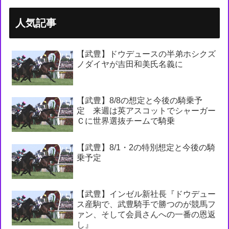
人気記事
【武豊】ドウデュースの半弟ホシクズ
ノダイヤが吉田和美氏名義に
【武豊】8/8の想定と今後の騎乗予
定 来週は英アスコットでシャーガー
Ｃに世界選抜チームで騎乗
【武豊】8/1・2の特別想定と今後の騎
乗予定
【武豊】インゼル新社長『ドウデュー
ス産駒で、武豊騎手で勝つのが競馬フ
ァン、そして会員さんへの一番の恩返
し』