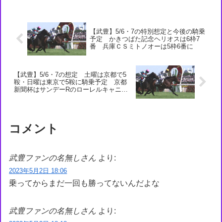
しさん＠実況...
【武豊】5/6・7の特別想定と今後の騎乗
予定 かきつばた記念ヘリオスは6枠7
番 兵庫ＣＳミトノオーは5枠6番に
【武豊】5/6・7の想定 土曜は京都で5
鞍・日曜は東京で5鞍に騎乗予定 京都
新聞杯はサンデーRのローレルキャニオ
ンに騎乗へ
コメント
武豊ファンの名無しさん
より:
2023年5月2日 18:06
乗ってからまだ一回も勝ってないんだよな
武豊ファンの名無しさん
より: