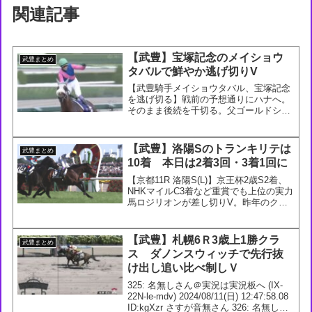
関連記事
【武豊】宝塚記念のメイショウ
武豊まとめ
タバルで鮮やか逃げ切りV
【武豊騎手メイショウタバル、宝塚記念
を逃げ切る】戦前の予想通りにハナへ。
そのまま後続を千切る。父ゴールドシッ
プに続く親子制覇。勝ちタイムは２分１
１秒１。#宝塚記念— 日刊ゲンダイ 競
馬 (@gendai_keiba) June 15, 20...
【武豊】洛陽Sのトランキリテは
武豊まとめ
10着 本日は2着3回・3着1回に
【京都11R 洛陽S(L)】京王杯2歳S2着、
NHKマイルC3着など重賞でも上位の実力
馬ロジリオンが差し切りV。昨年のクロ
ッカスS以来、久々の勝利を挙げまし
た。番人気サンライズロナウドは競走中
止。カラ馬で走っていたとのことです
【武豊】札幌6Ｒ3歳上1勝クラ
武豊まとめ
が、続報ありま...
ス ダノンスウィッチで先行抜
け出し追い比べ制しＶ
325: 名無しさん＠実況は実況板へ (IX-
22N-le-mdv) 2024/08/11(日) 12:47:58.08
ID:kgXzr さすが音無さん 326: 名無しさ