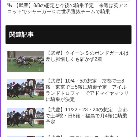
【武豊】8/8の想定と今後の騎乗予定 来週は英アス
コットでシャーガーＣに世界選抜チームで騎乗
関連記事
【武豊】クイーンＳのボンドガールは
差し脚惜しくも届かず2着
【武豊】10/4・5の想定 京都で土8
鞍・東京で日5鞍に騎乗予定 アイル
ランドトロフィーでアドマイヤマツリ
に騎乗が決定
【武豊】11/22・23・24の想定 京都
で土4鞍・日8鞍・福島で月4鞍に騎乗
予定