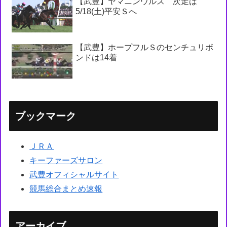
【武豊】ヤマニンウルス 次走は
5/18(土)平安Ｓへ
【武豊】ホープフルＳのセンチュリボ
ンドは14着
ブックマーク
ＪＲＡ
キーファーズサロン
武豊オフィシャルサイト
競馬総合まとめ速報
アーカイブ