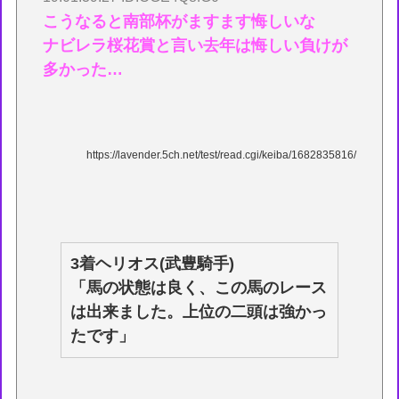
こうなると南部杯がますます悔しいな
ナビレラ桜花賞と言い去年は悔しい負けが
多かった…
https://lavender.5ch.net/test/read.cgi/keiba/1682835816/
3着ヘリオス(武豊騎手)
「馬の状態は良く、この馬のレース
は出来ました。上位の二頭は強かっ
たです」