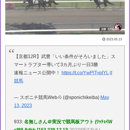
2023.05.13
【京都12R】武豊「いい条件がそろいました」ス
マートラプター導いて3カ月ぶり一日3勝
速報ニュース公開中！
https://t.co/YwPlTypIYL
#
競馬
— スポニチ競馬Web🐴 (@sponichikeiba)
May
13, 2023
933:
名無しさん＠実況で競馬板アウト (ﾜｯﾁｮｲW
cf89-8dkb [153.239.12.1])
2023/05/13(土)