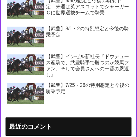
【武豊】8/8の想定と今後の騎乗予
定 来週は英アスコットでシャーガー
Ｃに世界選抜チームで騎乗
【武豊】8/1・2の特別想定と今後の騎
乗予定
【武豊】インゼル新社長『ドウデュー
ス産駒で、武豊騎手で勝つのが競馬フ
ァン、そして会員さんへの一番の恩返
し』
【武豊】7/25・26の特別想定と今後の
騎乗予定
最近のコメント