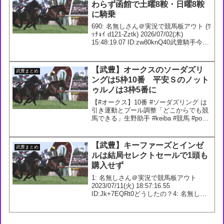
わらず函館で土曜8鞍・日曜8鞍
に騎乗
690: 名無しさん＠実況で競馬板アウト (ﾜ
ｯﾁｮｲ d121-Zztk) 2026/07/02(木)
15:48:19.07 ID:zw80knQ40武豊騎手今週
の騎乗馬7/4 1回 函館7日2R 3歳未勝利
芝1800m コワンニシタ...
【武豊】オークスのソーダズリ
武豊まとめ
ングは5枠10番 平安Ｓのノット
ゥルノは3枠5番に
【#オークス】10番 #ソーダズリング は
引き運動とプール調整「どこからでも競
馬できる」生野助手 #keiba #競馬 #pog
— 【極ウマ】日刊スポーツ競馬公式▶ウ
マ娘＆ダービー特集号発売中！
(@goku_uma) May 18, 2...
【武豊】キーファーズとインゼ
武豊まとめ
ルは結局セレクトセールで1頭も
購入せず
1: 名無しさん＠実況で競馬板アウト
2023/07/11(火) 18:57:16.55
ID:Jk+7EQRt0どうしたの？4: 名無しさ
ん＠実況で競馬板アウト 2023/07/11(火)
19:00:53.42 ID:9vLzTouk0...