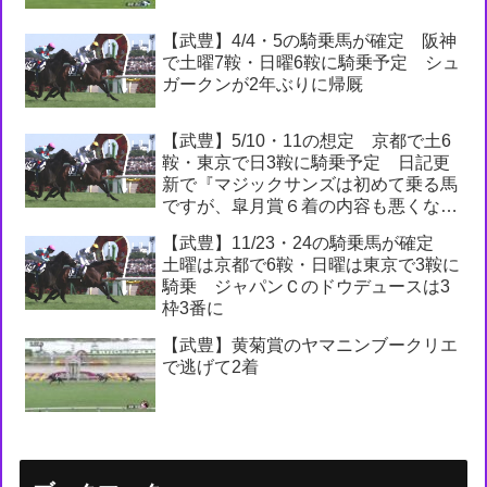
【武豊】4/4・5の騎乗馬が確定 阪神
で土曜7鞍・日曜6鞍に騎乗予定 シュ
ガークンが2年ぶりに帰厩
【武豊】5/10・11の想定 京都で土6
鞍・東京で日3鞍に騎乗予定 日記更
新で『マジックサンズは初めて乗る馬
ですが、皐月賞６着の内容も悪くな
く、チャンスがあるうれしい依頼と受
【武豊】11/23・24の騎乗馬が確定
け止めています』
土曜は京都で6鞍・日曜は東京で3鞍に
騎乗 ジャパンＣのドウデュースは3
枠3番に
【武豊】黄菊賞のヤマニンブークリエ
で逃げて2着