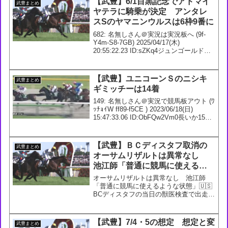
【武豊】6/1目黒記念でアドマイ
武豊まとめ
ヤテラに騎乗が決定 アンタレ
スSのヤマニンウルスは6枠9番に
682: 名無しさん＠実況は実況板へ (9f-
Y4m-S8-7GB) 2025/04/17(木)
20:55:22.23 ID:sZKq4ジュンゴールド、
オーレアミスト、ジュンブロッサムは調
教は素晴らしいなさすが友道さんだわ
684: 名無し...
【武豊】ユニコーンＳのニシキ
武豊まとめ
ギミッチーは14着
149: 名無しさん＠実況で競馬板アウト (ﾜ
ｯﾁｮｲW ff89-f5CE ) 2023/06/18(日)
15:47:33.06 ID:ObFQw2Vm0長いか152:
名無しさん＠実況で競馬板アウト (ﾜｯﾁｮｲ
W 5f9d-4kri...
【武豊】ＢＣディスタフ取消の
武豊まとめ
オーサムリザルトは異常なし
池江師「普通に競馬に使えるよ
うな状態」
オーサムリザルトは異常なし 池江師
「普通に競馬に使えるような状態」🇺🇸
BCディスタフの当日の獣医検査で出走許
可降りず #オーサムリザルト—
netkeiba (@netkeiba) November 5,
20242: 名無しさん＠実況で競...
【武豊】7/4・5の想定 想定と変
武豊まとめ