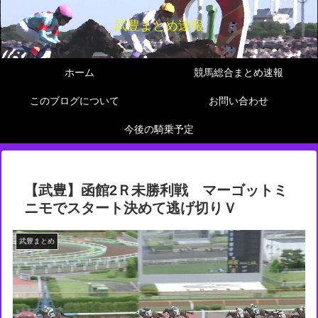
武豊まとめ速報
ホーム
競馬総合まとめ速報
このブログについて
お問い合わせ
今後の騎乗予定
【武豊】函館2Ｒ未勝利戦 マーゴットミ
ニモでスタート決めて逃げ切りＶ
武豊まとめ