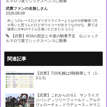
ルマロワ賞でシックスペンスに騎乗
武豊ファンの名無しさん
2026.08.09
向こうのレースだとギリギリマイラーよりはやや距離保つ方
が良いと思うんだけどボウエコーが出そうなのがな…勝てば
確実に今年のマイル王者いただきだろうけど
【武豊】8/16の想定と今後の騎乗予定 仏ジャック
ルマロワ賞でシックスペンスに騎乗
関連記事
【武豊】7/20札幌は8鞍騎乗して（1-
3-1-3）
【武豊】これからのＧ1 サンライズ
ジパング→リリーフィールド→アルテ
ヴェローチェ→ドウデュース→ヤマニ