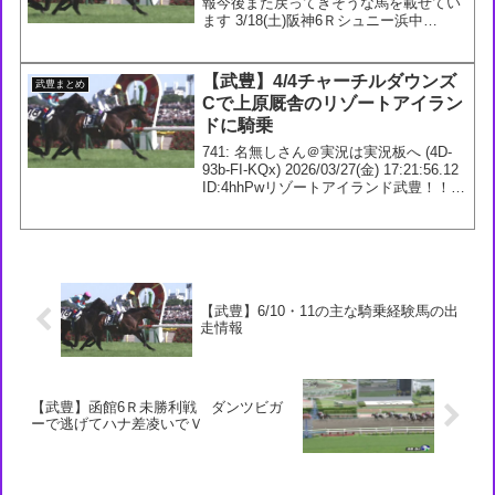
報今後また戻ってきそうな馬を載せてい
ます 3/18(土)阪神6Ｒシュニー浜中
3/19(日)中京3Ｒワインワインレッド松若
中京10Ｒハーツラプソディ藤岡康土曜の
シュニーは前走は5馬身差で未勝利勝っ
【武豊】4/4チャーチルダウンズ
武豊まとめ
たけど持ち...
Cで上原厩舎のリゾートアイラン
ドに騎乗
741: 名無しさん＠実況は実況板へ (4D-
93b-FI-KQx) 2026/03/27(金) 17:21:56.12
ID:4hhPwリゾートアイランド武豊！！
742: 名無しさん＠実況は実況板へ (9f-
gOy-RA-EbL) 202...
【武豊】6/10・11の主な騎乗経験馬の出
走情報
【武豊】函館6Ｒ未勝利戦 ダンツビガ
ーで逃げてハナ差凌いでＶ