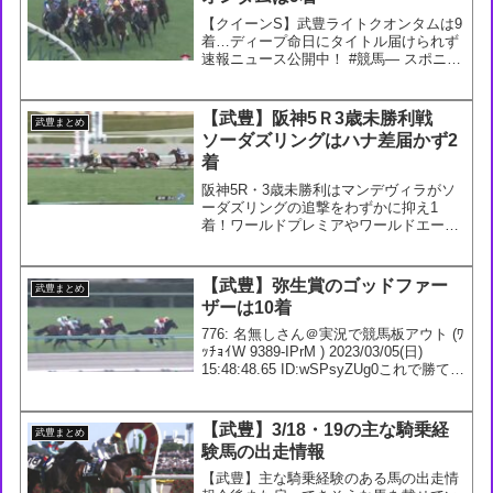
【クイーンS】武豊ライトクオンタムは9
着…ディープ命日にタイトル届けられず
速報ニュース公開中！ #競馬— スポニチ
競馬Web🐴 (@sponichikeiba) July 30,
2023359: 名無しさん＠実況は実況板へ
2023/07...
【武豊】阪神5Ｒ3歳未勝利戦
武豊まとめ
ソーダズリングはハナ差届かず2
着
阪神5R・3歳未勝利はマンデヴィラがソ
ーダズリングの追撃をわずかに抑え1
着！ワールドプレミアやワールドエー
ス、ヴェルトライゼンデの妹が嬉しい初
勝利を挙げました。#競馬 #マンデヴィラ
— 競馬ラボ (@keibalab) February ...
【武豊】弥生賞のゴッドファー
武豊まとめ
ザーは10着
776: 名無しさん＠実況で競馬板アウト (ﾜ
ｯﾁｮｲW 9389-IPrM ) 2023/03/05(日)
15:48:48.65 ID:wSPsyZUg0これで勝てな
きゃどう乗っても無理777: 名無しさん＠
実況で競馬板アウト (ｽｯﾌ...
【武豊】3/18・19の主な騎乗経
武豊まとめ
験馬の出走情報
【武豊】主な騎乗経験のある馬の出走情