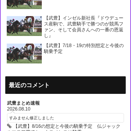
【武豊】インゼル新社長『ドウデュー
ス産駒で、武豊騎手で勝つのが競馬フ
ァン、そして会員さんへの一番の恩返
し』
【武豊】7/18・19の特別想定と今後の
騎乗予定
最近のコメント
武豊まとめ速報
2026.08.10
すみません修正しました
【武豊】8/16の想定と今後の騎乗予定 仏ジャック