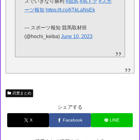
スでいきなり勝利
#競馬
#馬トク
#スポ
ーツ報知
https://t.co/IiTkLaNsEk
— スポーツ報知 競馬取材班
(@hochi_keiba)
June 10, 2023
武豊まとめ
シェアする
X
Facebook
LINE