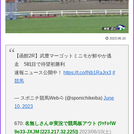
2023.06.10
【函館2R】武豊マーゴットミニモが鮮やか逃
走 5戦目で待望初勝利
速報ニュース公開中！
https://t.co/lNb1RaJrx3
#
競馬
— スポニチ競馬Web🐴 (@sponichikeiba)
June
10, 2023
670:
名無しさん＠実況で競馬板アウト (ﾜｯﾁｮｲW
9e33-JXJM [223.217.32.225])
2023/06/10(土)