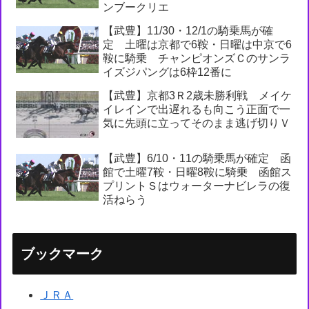
ンブークリエ
【武豊】11/30・12/1の騎乗馬が確
定 土曜は京都で6鞍・日曜は中京で6
鞍に騎乗 チャンピオンズＣのサンラ
イズジパングは6枠12番に
【武豊】京都3Ｒ2歳未勝利戦 メイケ
イレインで出遅れるも向こう正面で一
気に先頭に立ってそのまま逃げ切りＶ
【武豊】6/10・11の騎乗馬が確定 函
館で土曜7鞍・日曜8鞍に騎乗 函館ス
プリントＳはウォーターナビレラの復
活ねらう
ブックマーク
ＪＲＡ