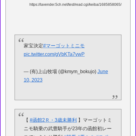
https://lavender.5ch.net/test/read.cgi/keiba/1685858065/
家宝決定
#マーゴットミニモ
pic.twitter.com/gVbKTa7vwP
— (有)上山牧場 (@kmym_bokujo)
June
10, 2023
【
#函館2Ｒ・3歳未勝利
】マーゴットミ
ニモ騎乗の武豊騎手が23年の函館初レー