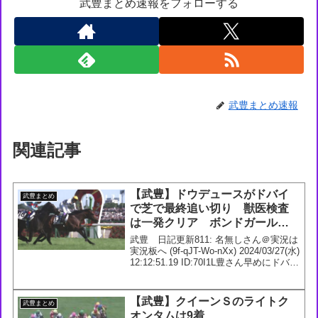
武豊まとめ速報をフォローする
武豊まとめ速報
関連記事
【武豊】ドウデュースがドバイ
武豊まとめ
で芝で最終追い切り 獣医検査
は一発クリア ボンドガールの
ＮＺＴに想定が
武豊 日記更新811: 名無しさん＠実況は
実況板へ (9f-qJT-Wo-nXx) 2024/03/27(水)
12:12:51.19 ID:70I1L豊さん早めにドバイ
入りしてるのに情報ないなと思ったら奥
さん孝行してたのか814: 名無し...
【武豊】クイーンＳのライトク
武豊まとめ
オンタムは9着