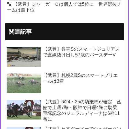
【武豊】シャーガーＣは個人では5位に 世界選抜チ
ームは最下位
関連記事
【武豊】昇竜Sのスマートジュリアス
で直線抜け出し57歳のバースデーV
【武豊】札幌2歳Sのスマートプリエ
ールは3着
【武豊】6/24・25の騎乗馬が確定 函
館で土曜7鞍・阪神で日曜4鞍に騎乗
宝塚記念のジェラルディーナは6枠11
番に
【武豊】日本ダービーでシュガークン