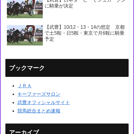
に騎乗が決定
【武豊】10/12・13・14の想定 京都
で土5鞍・日5鞍・東京で月6鞍に騎乗
予定
ブックマーク
ＪＲＡ
キーファーズサロン
武豊オフィシャルサイト
競馬総合まとめ速報
アーカイブ