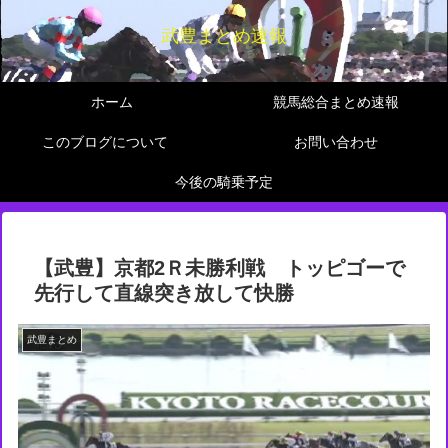
武豊まとめ速報
ホーム
競馬総合まとめ速報
このブログについて
お問い合わせ
今後の騎乗予定
【武豊】京都2Ｒ未勝利戦 トッピゴーで
先行して直線突き放して快勝
武豊まとめ