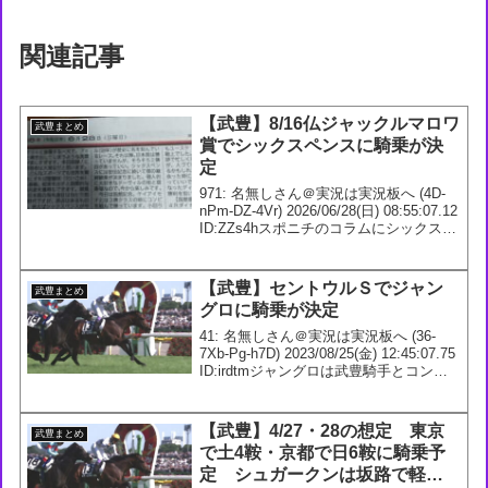
関連記事
【武豊】8/16仏ジャックルマロワ
武豊まとめ
賞でシックスペンスに騎乗が決
定
971: 名無しさん＠実況は実況板へ (4D-
nPm-DZ-4Vr) 2026/06/28(日) 08:55:07.12
ID:ZZs4hスポニチのコラムにシックスペ
ンスの仏での継続騎乗が決まったとの記
載あり966: 名無しさん＠実況は実況...
【武豊】セントウルＳでジャン
武豊まとめ
グロに騎乗が決定
41: 名無しさん＠実況は実況板へ (36-
7Xb-Pg-h7D) 2023/08/25(金) 12:45:07.75
ID:irdtmジャングロは武豊騎手とコンビ
再結成で産経賞セントウルＳへ42: 名無
しさん＠実況は実況板へ (36-4E...
【武豊】4/27・28の想定 東京
武豊まとめ
で土4鞍・京都で日6鞍に騎乗予
定 シュガークンは坂路で軽快