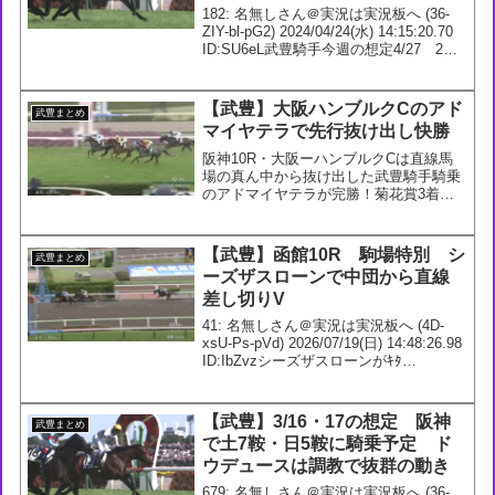
な動き
182: 名無しさん＠実況は実況板へ (36-
ZIY-bl-pG2) 2024/04/24(水) 14:15:20.70
ID:SU6eL武豊騎手今週の想定4/27 2回
東京3日1R 3歳未勝利【牝】 ダ1400m2R
3歳未勝利 ダ16...
【武豊】大阪ハンブルクCのアド
武豊まとめ
マイヤテラで先行抜け出し快勝
阪神10R・大阪ーハンブルクCは直線馬
場の真ん中から抜け出した武豊騎手騎乗
のアドマイヤテラが完勝！菊花賞3着馬
の実力を見せつけました。2着はニシノ
レヴナント。#アドマイヤテラ #武豊 —
競馬ラボ (@keibalab) April 13,...
【武豊】函館10R 駒場特別 シ
武豊まとめ
ーズザスローンで中団から直線
差し切りV
41: 名無しさん＠実況は実況板へ (4D-
xsU-Ps-pVd) 2026/07/19(日) 14:48:26.98
ID:IbZvzシーズザスローンがｷﾀ
━━━━(ﾟ∀ﾟ)━━━━!!良いレースでし
たわ44: 名無しさん＠実況は実況板へ...
【武豊】3/16・17の想定 阪神
武豊まとめ
で土7鞍・日5鞍に騎乗予定 ド
ウデュースは調教で抜群の動き
679: 名無しさん＠実況は実況板へ (36-