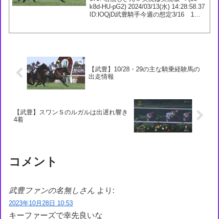
k8d-HU-pG2) 2024/03/13(水) 14:28:58.37
ID:lOQjD武豊騎手今週の想定3/16 1回
阪神7日1R 3歳未勝利【牝】 ダ1400m ラ
ンスオブセヘル 55...
【武豊】10/28・29の主な騎乗経験馬の
出走情報
【武豊】スワンＳのルガルは出遅れ響き
4着
コメント
武豊ファンの名無しさん
より:
2023年10月28日 10:53
キーファーズで幸先良いな