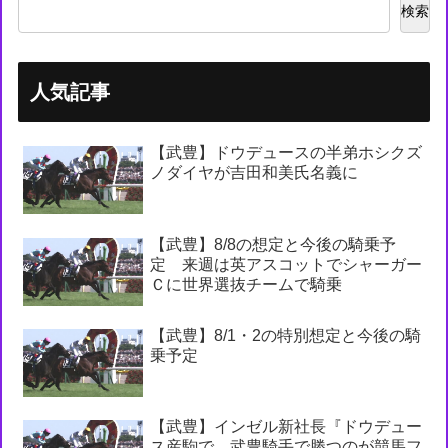
検索
人気記事
【武豊】ドウデュースの半弟ホシクズ
ノダイヤが吉田和美氏名義に
【武豊】8/8の想定と今後の騎乗予
定 来週は英アスコットでシャーガー
Ｃに世界選抜チームで騎乗
【武豊】8/1・2の特別想定と今後の騎
乗予定
【武豊】インゼル新社長『ドウデュー
ス産駒で、武豊騎手で勝つのが競馬フ