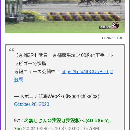
2023.10.28
【京都2R】武豊 京都競馬場1400勝に王手！ト
ッピゴーで快勝
速報ニュース公開中！
https://t.co/4l0OUoPiBL
#
競馬
— スポニチ競馬Web🐴 (@sponichikeiba)
October 28, 2023
975:
名無しさん＠実況は実況板へ (4D-oXu-Yj-
7sj)
2023/10/28(土) 10:37:00.00 ID:x7r8M