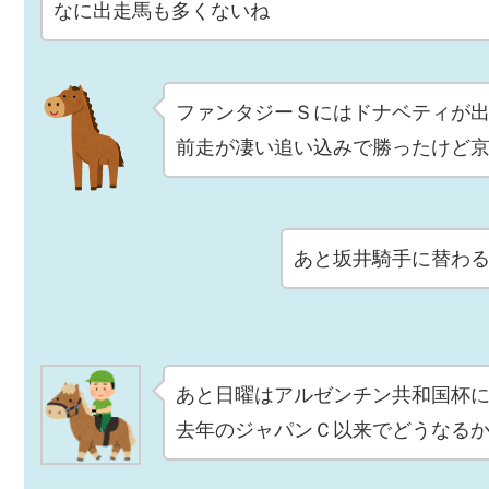
なに出走馬も多くないね
ファンタジーＳにはドナベティが
前走が凄い追い込みで勝ったけど
あと坂井騎手に替わ
あと日曜はアルゼンチン共和国杯
去年のジャパンＣ以来でどうなる