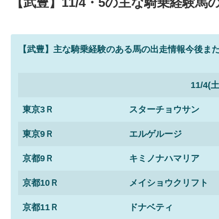
【武豊】11/4・5の主な騎乗経験馬
【武豊】主な騎乗経験のある馬の出走情報
今後ま
11/4(土
東京3Ｒ
スターチョウサン
東京9Ｒ
エルゲルージ
京都9Ｒ
キミノナハマリア
京都10Ｒ
メイショウクリフト
京都11Ｒ
ドナベティ