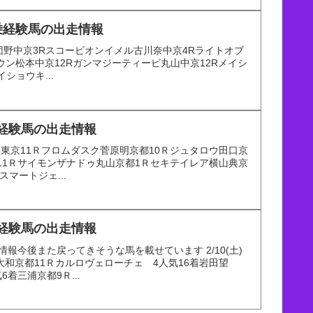
騎乗経験馬の出走情報
ルド団野中京3Rスコーピオンイメル古川奈中京4Rライトオブ
ウン松本中京12Rガンマジーティーピ丸山中京12Rメイシ
イショウキ...
乗経験馬の出走情報
田博東京11Ｒフロムダスク菅原明京都10Ｒジュタロウ田口京
東京11Ｒサイモンザナドゥ丸山京都1Ｒセキテイレア横山典京
マートジェ...
乗経験馬の出走情報
報今後また戻ってきそうな馬を載せています 2/10(土)
大和京都11Ｒカルロヴェローチェ 4人気16着岩田望
6着三浦京都9Ｒ...