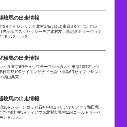
乗経験馬の出走情報
東京9Rダイシンリンク北村宏5/31(日)東京8Ｒアバンデル
武目黒記念アスクセクシーモア北村友目黒記念ミラージュナ
1Ｒムスクレス...
乗経験馬の出走情報
ムモレイラ東京6Rチュウワチーフシュタルケ東京10Rアンシ
津村京都10Rサイモンザナドゥ浜中福島6Rセイフウサツキ
ス横山典東...
乗経験馬の出走情報
明新潟10Rシャーンゴッセ石神中京2Rリアルサファリ和田竜
フク池添札幌3Rディアウス北村友札幌11Rゴールドサーベ
モンドルメ...