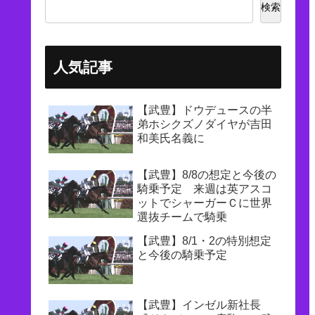
検索
人気記事
【武豊】ドウデュースの半
弟ホシクズノダイヤが吉田
和美氏名義に
【武豊】8/8の想定と今後の
騎乗予定 来週は英アスコ
ットでシャーガーＣに世界
選抜チームで騎乗
【武豊】8/1・2の特別想定
と今後の騎乗予定
【武豊】インゼル新社長