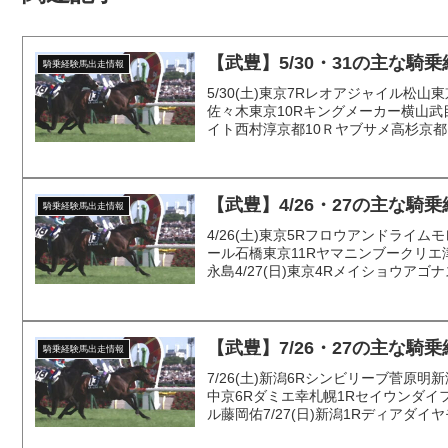
【武豊】5/30・31の主な騎
騎乗経験馬出走情報
5/30(土)東京7Rレオアジャイル松山
佐々木東京10Rキングメーカー横山
イト西村淳京都10Ｒヤブサメ高杉京都1
【武豊】4/26・27の主な騎
騎乗経験馬出走情報
4/26(土)東京5Rフロウアンドライ
ール石橋東京11Rヤマニンブークリエ
永島4/27(日)東京4Rメイショウアゴナ
【武豊】7/26・27の主な騎
騎乗経験馬出走情報
7/26(土)新潟6Rシンビリーブ菅原
中京6Rダミエ幸札幌1Rセイウンダイ
ル藤岡佑7/27(日)新潟1Rディアダイヤ