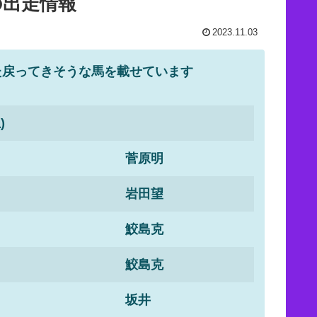
の出走情報
2023.11.03
た戻ってきそうな馬を載せています
)
菅原明
岩田望
鮫島克
鮫島克
坂井