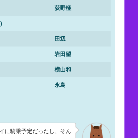
荻野極
)
田辺
岩田望
横山和
永島
イに騎乗予定だったし、そん