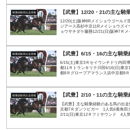
【武豊】12/20・21の主な
騎乗経験馬出走情報
12/20(土)阪神8Rメイショウゴー
ジアース高杉中京11Rメイショウズイ
ョウサチダケ藤懸12/21(日)阪神7Ｒメ
【武豊】6/15・16の主な騎
騎乗経験馬出走情報
6/15(土)東京3Ｒセイウンチドリ内
都11Ｒトランキリテ川田6/16(日)
都8Ｒグローブアマランス浜中京都8Ｒス
【武豊】2/10・11の主な騎
騎乗経験馬出走情報
【武豊】主な騎乗経験のある馬の出走情
京都7Ｒダンツビガー 1人気6着角田
2/11(日)東京12Ｒフミサウンド 4人気