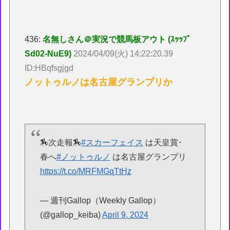
436:
名無しさん＠実況で競馬板アウト (ｽｯｯﾌﾟ
Sd02-NuE9)
2024/04/09(火) 14:22:20.39
ID:HBqfsgjgd
ノットゥルノは名古屋グランプリか
🏇次走報🏇
#スカーフェイス
は天皇賞･
春へ
#ノットゥルノ
は名古屋グランプリ
https://t.co/MRFMGqTtHz
— 週刊Gallop（Weekly Gallop）
(@gallop_keiba)
April 9, 2024