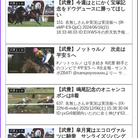
【武豊】今週はとにかく宝塚記
武豊まとめ
念をドウデュースに勝ってほし
い
151: 名無しさん＠実況は実況板へ (9f-
eMP-E9-QpC) 2024/06/16(日)
18:33:48.03 ID:EIXWS今の所天気予報は
よろしくないがそんな事で負けてもらっ
ては困るのでドウデュースには期待しか
しない158:...
【武豊】ノットゥルノ 次走は
武豊まとめ
平安Ｓへ
#ノットゥルノ は引き続き #武豊 騎手と
のコンビで #平安S へ #次走報 - サンス
ポZBAT! @sanspoyosououより— サン
スポZBAT！競馬 (@sanspoyosouou)
February 7, 2023180: 名...
【武豊】鳴尾記念のオニャンコ
武豊まとめ
ポンは8着
637: 名無しさん＠実況は実況板へ (IX-
22N-t6-mdv) 2025/12/06(土) 15:38:30.04
ID:yxGr9展開向いたのに全く伸びず638:
名無しさん＠実況は実況板へ (36-oNT-
S8-asD) 2025...
【武豊】皐月賞はエコロヴァル
武豊まとめ
ツに騎乗 サンライズジパング