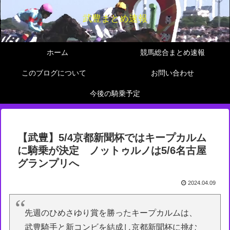
武豊まとめ速報
ホーム
競馬総合まとめ速報
このブログについて
お問い合わせ
今後の騎乗予定
【武豊】5/4京都新聞杯ではキープカルム
に騎乗が決定 ノットゥルノは5/6名古屋
グランプリへ
2024.04.09
先週のひめさゆり賞を勝ったキープカルムは、
武豊騎手と新コンビを結成し京都新聞杯に挑む