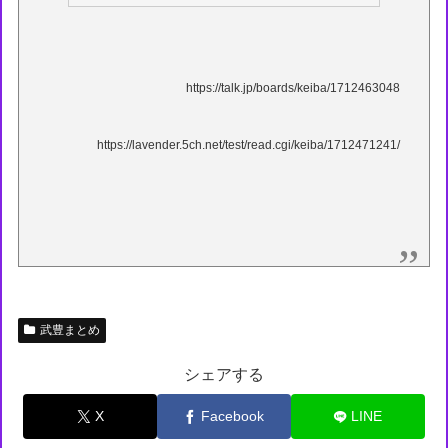
https://talk.jp/boards/keiba/1712463048
https://lavender.5ch.net/test/read.cgi/keiba/1712471241/
武豊まとめ
シェアする
X
Facebook
LINE