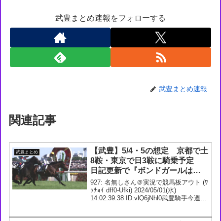
武豊まとめ速報をフォローする
武豊まとめ速報
関連記事
【武豊】5/4・5の想定 京都で土
武豊まとめ
8鞍・東京で日3鞍に騎乗予定
日記更新で『ボンドガールは挑
戦者の立場でチャンスを窺うつ
927: 名無しさん＠実況で競馬板アウト (ﾜ
もりです』
ｯﾁｮｲ dff0-Ufki) 2024/05/01(水)
14:02:39.38 ID:vlQ6jNhl0武豊騎手今週の
想定5/4 3回 京都5日1R 3歳未勝利
【牝】 ダ1400m エピファ...