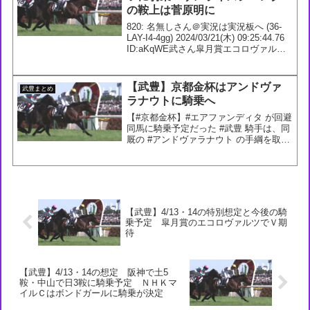
の鞍上は菅原明に
820: 名無しさん＠実況は実況板へ (36-
LAY-I4-4gg) 2024/03/21(木) 09:25:44.76
ID:aKqWE武さん皐月賞エコロヴァルツ
に乗るらしいサンライズジパングは菅原
822: 名無しさん＠実況は実況板へ (...
【武豊】京都金杯はアンドヴァ
武豊まとめ
ラナウトに騎乗へ
【#京都金杯】#エアファンディタ が回避
同馬に騎乗予定だった #武豊 騎手は、同
厩の #アンドヴァラナウト の手綱を取
る。 - サンスポZBAT! @sanspoyosouou
より— サンスポZBAT！競馬
(@sanspoyosouou)...
【武豊】4/13・14の特別想定と今後の騎
乗予定 皐月賞のエコロヴァルツでＶ期
待
【武豊】4/13・14の想定 阪神で土5
鞍・中山で日3鞍に騎乗予定 ＮＨＫマ
イルＣはボンドガールに騎乗が決定