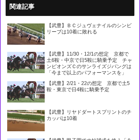
関連記事
【武豊】ＢＣジュヴェナイルのシンビ
リーブは10着に敗れる
【武豊】11/30・12/1の想定 京都で
土6鞍・中京で日5鞍に騎乗予定 チャ
ンピオンズＣのサンライズジパングは
「今まで以上のパフォーマンスを」
【武豊】2/21・22の想定 京都で土5
鞍・東京で日4鞍に騎乗予定
【武豊】リヤドダートスプリントのチ
カッパは10着