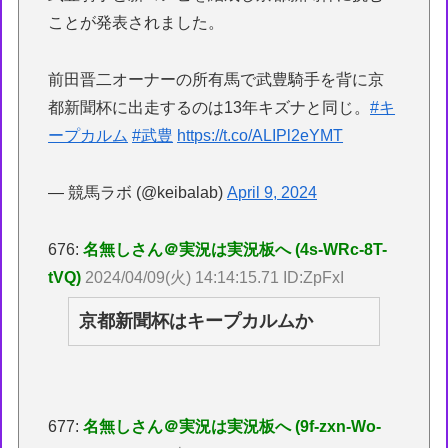
ことが発表されました。
前田晋二オーナーの所有馬で武豊騎手を背に京
都新聞杯に出走するのは13年キズナと同じ。
#キ
ープカルム
#武豊
https://t.co/ALIPl2eYMT
— 競馬ラボ (@keibalab)
April 9, 2024
676:
名無しさん＠実況は実況板へ (4s-WRc-8T-
tVQ)
2024/04/09(火) 14:14:15.71 ID:ZpFxI
京都新聞杯はキープカルムか
677:
名無しさん＠実況は実況板へ (9f-zxn-Wo-