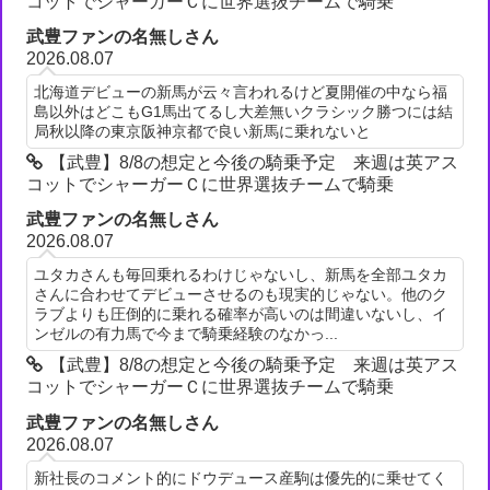
コットでシャーガーＣに世界選抜チームで騎乗
武豊ファンの名無しさん
2026.08.07
北海道デビューの新馬が云々言われるけど夏開催の中なら福
島以外はどこもG1馬出てるし大差無いクラシック勝つには結
局秋以降の東京阪神京都で良い新馬に乗れないと
【武豊】8/8の想定と今後の騎乗予定 来週は英アス
コットでシャーガーＣに世界選抜チームで騎乗
武豊ファンの名無しさん
2026.08.07
ユタカさんも毎回乗れるわけじゃないし、新馬を全部ユタカ
さんに合わせてデビューさせるのも現実的じゃない。他のク
ラブよりも圧倒的に乗れる確率が高いのは間違いないし、イ
ンゼルの有力馬で今まで騎乗経験のなかっ...
【武豊】8/8の想定と今後の騎乗予定 来週は英アス
コットでシャーガーＣに世界選抜チームで騎乗
武豊ファンの名無しさん
2026.08.07
新社長のコメント的にドウデュース産駒は優先的に乗せてく