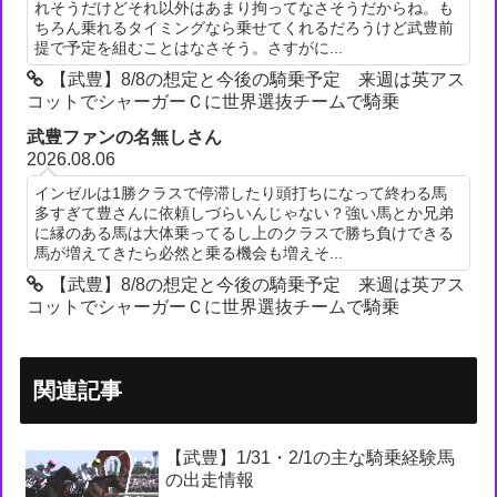
れそうだけどそれ以外はあまり拘ってなさそうだからね。も
ちろん乗れるタイミングなら乗せてくれるだろうけど武豊前
提で予定を組むことはなさそう。さすがに...
【武豊】8/8の想定と今後の騎乗予定 来週は英アス
コットでシャーガーＣに世界選抜チームで騎乗
武豊ファンの名無しさん
2026.08.06
インゼルは1勝クラスで停滞したり頭打ちになって終わる馬
多すぎて豊さんに依頼しづらいんじゃない？強い馬とか兄弟
に縁のある馬は大体乗ってるし上のクラスで勝ち負けできる
馬が増えてきたら必然と乗る機会も増えそ...
【武豊】8/8の想定と今後の騎乗予定 来週は英アス
コットでシャーガーＣに世界選抜チームで騎乗
関連記事
【武豊】1/31・2/1の主な騎乗経験馬
の出走情報