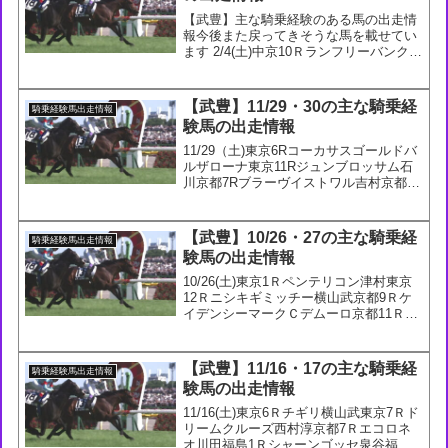
【武豊】主な騎乗経験のある馬の出走情
報今後また戻ってきそうな馬を載せてい
ます 2/4(土)中京10Ｒランフリーバンクス
横山典中京11Ｒキスラー鮫島克2/5(日)中
京4Ｒルクスフロンティア秋山真中京9Ｒ
ゲンパチハマジ鮫島克中京10Ｒヒロシゲ
【武豊】11/29・30の主な騎乗経
騎乗経験馬出走情報
ゴ...
験馬の出走情報
11/29（土)東京6Rコーカサスゴールドバ
ルザローナ東京11Rジュンブロッサム石
川京都7Rブラーヴイストワル吉村京都
9Rロングウェイホーム荻野極11/30(日)東
京7RトレヴィレーンジャパンCアドマイ
ヤテラ川田今週はジャパンCでアドマイ
【武豊】10/26・27の主な騎乗経
騎乗経験馬出走情報
ヤ...
験馬の出走情報
10/26(土)東京1Ｒペンテリコン津村東京
12Ｒニシキギミッチー横山武京都9Ｒケ
イデンシーマークＣデムーロ京都11Ｒセ
ルバーグ今村10/27(日)東京3Ｒアスゴッ
ド坂井京都11Ｒトランキリテ北村友今週
はこれといったお手馬は出ていないね
【武豊】11/16・17の主な騎乗経
騎乗経験馬出走情報
験馬の出走情報
11/16(土)東京6Ｒチギリ横山武東京7Ｒド
リームクルーズ西村淳京都7Ｒエコロネ
オ川田福島1Ｒシャーンゴッセ泉谷福島3