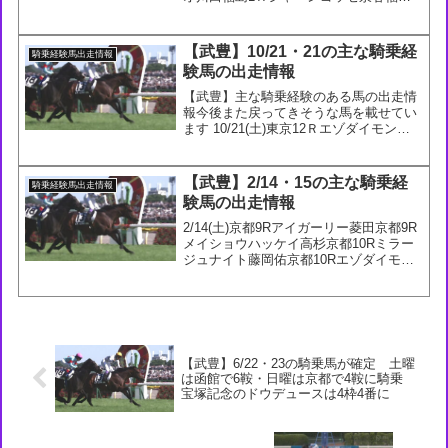
Ｒブルータス丹内福島7Ｒナンヨーエン
ペラー泉谷福島9Ｒアークドール泉谷福
島9Ｒエイトスターズ吉田隼福島11Ｒレ
【武豊】10/21・21の主な騎乗経
騎乗経験馬出走情報
ッドアヴァ...
験馬の出走情報
【武豊】主な騎乗経験のある馬の出走情
報今後また戻ってきそうな馬を載せてい
ます 10/21(土)東京12Ｒエゾダイモンモ
レイラ京都1Ｒドナミント西村淳新潟11
Ｒメイショウドウドウ国分恭10/22(日)東
京12Ｒフォーワンセルフ原田東京12Ｒ
【武豊】2/14・15の主な騎乗経
騎乗経験馬出走情報
サ...
験馬の出走情報
2/14(土)京都9Rアイガーリー菱田京都9R
メイショウハッケイ高杉京都10Rミラー
ジュナイト藤岡佑京都10Rエゾダイモン
浜中小倉11Rナムラローズマリー長岡小
倉11Rジャスパーディビネ和田陽小倉
12Rシンゼンカガ丹内2/15(日)小倉8R...
【武豊】6/22・23の騎乗馬が確定 土曜
は函館で6鞍・日曜は京都で4鞍に騎乗
宝塚記念のドウデュースは4枠4番に