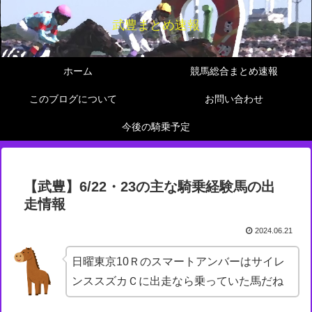
武豊まとめ速報
ホーム
競馬総合まとめ速報
このブログについて
お問い合わせ
今後の騎乗予定
【武豊】6/22・23の主な騎乗経験馬の出
走情報
2024.06.21
日曜東京10Ｒのスマートアンバーはサイレ
ンススズカＣに出走なら乗っていた馬だね