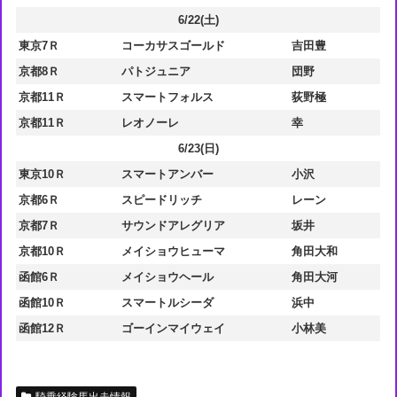
6/22(土)
東京7Ｒ
コーカサスゴールド
吉田豊
京都8Ｒ
パトジュニア
団野
京都11Ｒ
スマートフォルス
荻野極
京都11Ｒ
レオノーレ
幸
6/23(日)
東京10Ｒ
スマートアンバー
小沢
京都6Ｒ
スピードリッチ
レーン
京都7Ｒ
サウンドアレグリア
坂井
京都10Ｒ
メイショウヒューマ
角田大和
函館6Ｒ
メイショウヘール
角田大河
函館10Ｒ
スマートルシーダ
浜中
函館12Ｒ
ゴーインマイウェイ
小林美
騎乗経験馬出走情報