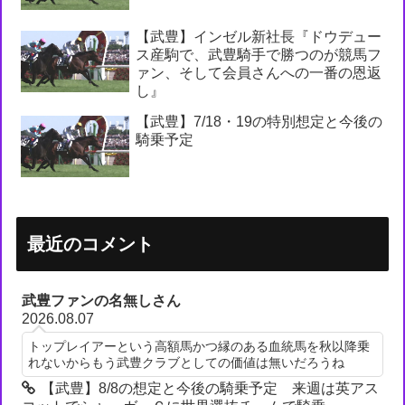
【武豊】インゼル新社長『ドウデュー
ス産駒で、武豊騎手で勝つのが競馬フ
ァン、そして会員さんへの一番の恩返
し』
【武豊】7/18・19の特別想定と今後の
騎乗予定
最近のコメント
武豊ファンの名無しさん
2026.08.07
トップレイアーという高額馬かつ縁のある血統馬を秋以降乗
れないからもう武豊クラブとしての価値は無いだろうね
【武豊】8/8の想定と今後の騎乗予定 来週は英アス