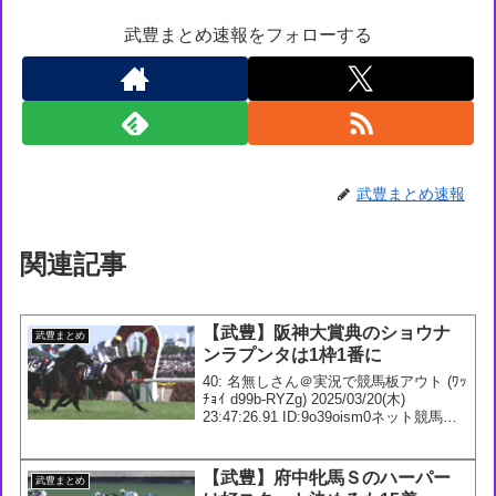
武豊まとめ速報をフォローする
武豊まとめ速報
関連記事
【武豊】阪神大賞典のショウナ
武豊まとめ
ンラプンタは1枠1番に
40: 名無しさん＠実況で競馬板アウト (ﾜｯ
ﾁｮｲ d99b-RYZg) 2025/03/20(木)
23:47:26.91 ID:9o39oism0ネット競馬予
想人気土曜1R フクノフィアーノン 3
人気2R ギュルヴィ 2人気3R ラフ...
【武豊】府中牝馬Ｓのハーパー
武豊まとめ