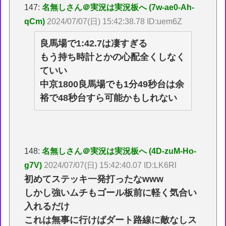
147:
名無しさん＠実況は実況板へ (7w-ae0-Ah-
qCm)
2024/07/07(日) 15:42:38.78 ID:uem6Z
良馬場で1:42.7は凄すぎる
もう持ち時計とかの心配全くしなく
ていい
中京1800良馬場でも1分49秒台は余
裕で48秒台すら可能かもしれない
148:
名無しさん＠実況は実況板へ (4D-zuM-Ho-
g7V)
2024/07/07(日) 15:42:40.07 ID:LK6Rl
初めてステッキ一発打ったなwww
しかし強いムチもゴール板前に軽く気合い
入れるだけ
これは無事に行けばダート路線に敵なしス