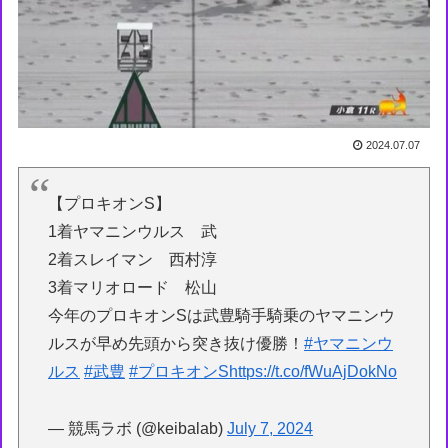
2024.07.07
【プロキオンS】
1着ヤマニンウルス 武
2着スレイマン 西村淳
3着マリオロード 松山
今年のプロキオンSは武豊騎手騎乗のヤマニンウ
ルスが早め先頭から突き抜け優勝！
#ヤマニンウ
ルス
#武豊
#プロキオンS
https://t.co/fWuAjDokNo
— 競馬ラボ (@keibalab)
July 7, 2024