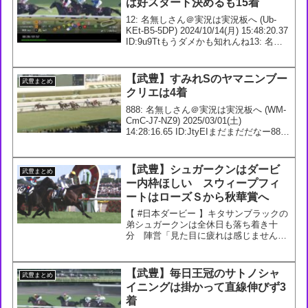
は好スタート決めるも15着
12: 名無しさん＠実況は実況板へ (Ub-
KEt-B5-5DP) 2024/10/14(月) 15:48:20.37
ID:9u9Ttもうダメかも知れんね13: 名無
しさん＠実況は実況板へ (4D-e5I-lB-pVd)
2024/10/...
【武豊】すみれSのヤマニンブー
武豊まとめ
クリエは4着
888: 名無しさん＠実況は実況板へ (WM-
CmC-J7-NZ9) 2025/03/01(土)
14:28:16.65 ID:JtyEIまだまだだなー889:
名無しさん＠実況は実況板へ (36-CHo-
Kr-Zol) 2025/03/0...
【武豊】シュガークンはダービ
武豊まとめ
ー内枠ほしい スウィープフィ
ートはローズＳから秋華賞へ
【 #日本ダービー 】キタサンブラックの
弟シュガークンは全休日も落ち着き十
分 陣営「見た目に疲れは感じません」
#競馬 #馬トク #スポーツ報知— スポー
ツ報知 競馬取材班 (@hochi_keiba) May
20, 202418: 名無...
【武豊】毎日王冠のサトノシャ
武豊まとめ
イニングは掛かって直線伸びず3
着