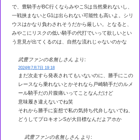
で、豊騎手がBC行くならみやこSは当然乗れないし、
一戦挟まないとG1は出られない可能性も高いよ。シリ
ウスはかなり負わされそうだから厳しい。となると、
みやこにリスクの低い騎手の代打でいって欲しいとい
う意見が出てくるのは、自然な流れじゃないのかな
武豊ファンの名無しさん
より:
2024年7月7日 19:18
まだ次走すら発表されてもいないのに、勝手にこの
レースなら乗れないとかそれなら戸崎騎手だのルメ
ール騎手だの片腹痛いってことなんだけど
意味履き違えないでね笑
それから勝手に妄想で私の気持ち代弁しないでね、
どうしてプロキオンSが大目標なんだよアホか
武豊ファンの名無しさん
より: