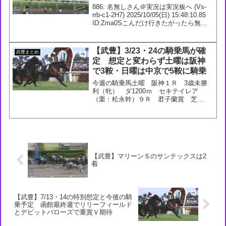
886: 名無しさん＠実況は実況板へ (Vs-
rrb-c1-2H7) 2025/10/05(日) 15:48:10.85
ID:Zma0Sこんだけ行きたがったら無理
よね890: 名無しさん＠実況は実況板へ
(36-LP5-SD-SBw) 2...
【武豊】3/23・24の騎乗馬が確
武豊まとめ
定 想定と変わらず土曜は阪神
で3鞍・日曜は中京で5鞍に騎乗
今週の騎乗馬土曜 阪神１Ｒ 3歳未勝
利（牝） ダ1200ｍ セキテイレア
（栗：松永幹）９Ｒ 君子蘭賞 芝
1800m サウンドアレグリア（栗：武
英）11Ｒ 毎日杯 芝1800m スマート
ワイス（栗：大久保）日曜 中京２Ｒ
3歳未勝利（牝） 芝...
【武豊】マリーンＳのサンテックスは2
着
【武豊】7/13・14の特別想定と今後の騎
乗予定 函館最終週でリリーフィールド
とデビットバローズで重賞Ｖ期待