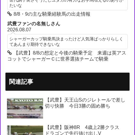
たいな
8/8・9の主な騎乗経験馬の出走情報
武豊ファンの名無しさん
2026.08.07
シャーガーカップ騎乗馬決まったけど人気薄ばっかりらしく
てあんまり期待できないな
【武豊】8/8の想定と今後の騎乗予定 来週は英アス
コットでシャーガーＣに世界選抜チームで騎乗
関連記事
【武豊】天王山Sのジレトールで差し
切り快勝 今日3勝の固め勝ち
【武豊】阪神8R 4歳上2勝クラス
ドラゴンで先行抜け出しV