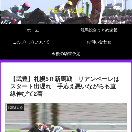
武豊まとめ速報
ホーム
競馬総合まとめ速報
このブログについて
お問い合わせ
今後の騎乗予定
【武豊】札幌5Ｒ新馬戦 リアンベーレは
スタート出遅れ 手応え悪いながらも直
線伸びて2着
武豊まとめ