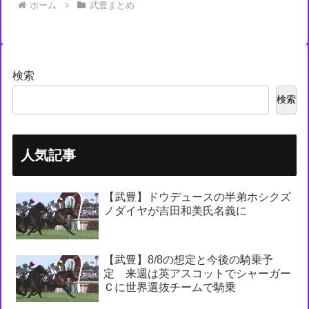
ホーム
武豊まとめ
検索
検索
人気記事
【武豊】ドウデュースの半弟ホシクズ
ノダイヤが吉田和美氏名義に
【武豊】8/8の想定と今後の騎乗予
定 来週は英アスコットでシャーガー
Ｃに世界選抜チームで騎乗