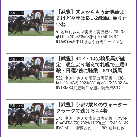
【武豊】来月からもう新馬始ま
武豊まとめ
るけど今年は良い2歳馬に乗りた
いね
9: 名無しさん＠実況は実況板へ (9f-rRc-
qU-IbL) 2026/05/03(日) 20:56:16.67
ID:WOw4S来月はもう新馬シーズンなん
やな最終的にアランカールとゴーイント
ゥスカイが手に入ったけど今年は良い2
歳乗りた...
【武豊】8/12・13の騎乗馬が確
武豊まとめ
定 想定より増えて札幌で土曜9
鞍・日曜7鞍に騎乗 8/13新馬で
セイウンマカロン・UHB賞はロ
532: 名無しさん＠実況は実況板へ (36-
ードマックスに騎乗
lXH-JN-pG2) 2023/08/10(木) 15:55:02.84
ID:IKMK4武豊騎手今週の騎乗馬8/12 2
回 札幌1日2R 3歳未勝利【牝】 ダ1700m
オシゲ 54.0 厩...
【武豊】京都2歳Ｓのウォーター
武豊まとめ
クラークで逃げるも4着
178: 名無しさん＠実況は実況板へ (WM-
CmC-IT-NZ9) 2024/11/23(土) 15:43:31.49
ID:2IM11一瞬夢みたー！180: 名無しさん
＠実況は実況板へ (IX-22N-iH-mdv)