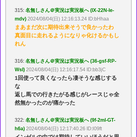
315:
名無しさん＠実況は実況板へ (IX-22N-le-
mdv)
2024/08/04(日) 12:16:13.24 ID:bHhaa
まあまだ次に期待出来そうで良かったわ
真面目に走れるようになりゃ化けるかもし
れん
316:
名無しさん＠実況は実況板へ (36-gsf-RP-
WsI)
2024/08/04(日) 12:16:17.54 ID:bb3jC
1回使って良くなったら凄そうな感じする
な
返し馬での行きたがる感じがレースじゃ全
然無かったのが痛かった
322:
名無しさん＠実況は実況板へ (9f-2ml-GT-
h6a)
2024/08/04(日) 12:17:40.26 ID:l09ft
インゼルの中では期待していいほうだと思