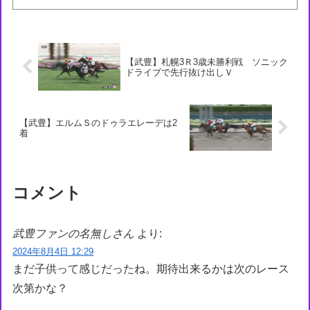
W a689-hpCc...
【武豊】札幌3Ｒ3歳未勝利戦 ソニック
ドライブで先行抜け出しＶ
【武豊】エルムＳのドゥラエレーデは2
着
コメント
武豊ファンの名無しさん
より:
2024年8月4日 12:29
まだ子供って感じだったね。期待出来るかは次のレース
次第かな？