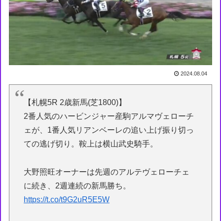
2024.08.04
【札幌5R 2歳新馬(芝1800)】
2番人気のハービンジャー産駒アルマヴェローチ
ェが、1番人気リアンベーレの追い上げ振り切っ
ての逃げ切り。鞍上は横山武史騎手。
大野照旺オーナーは先週のアルテヴェローチェ
に続き、2週連続の新馬勝ち。
https://t.co/t9G2uR5E5W