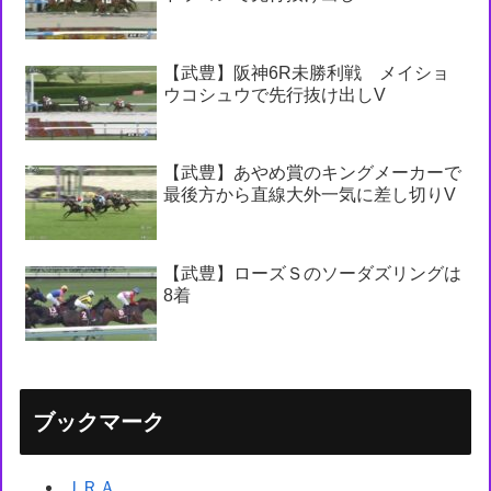
【武豊】阪神6R未勝利戦 メイショ
ウコシュウで先行抜け出しV
【武豊】あやめ賞のキングメーカーで
最後方から直線大外一気に差し切りV
【武豊】ローズＳのソーダズリングは
8着
ブックマーク
ＪＲＡ