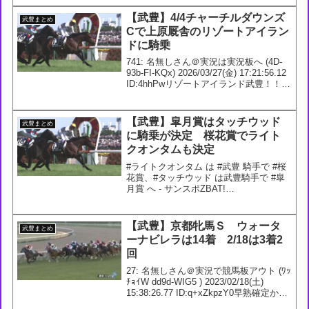
2024/11/2...
【武豊】4/4チャーチルダウンズ
武豊まとめ
Cで上原厩舎のリゾートアイラン
ドに騎乗
741: 名無しさん＠実況は実況板へ (4D-
93b-FI-KQx) 2026/03/27(金) 17:21:56.12
ID:4hhPwリゾートアイランド武豊！！
742: 名無しさん＠実況は実況板へ (9f-
gOy-RA-EbL) 202...
【武豊】皐月賞はタッチウッド
武豊まとめ
に騎乗が決定 桜花賞でライト
クオンタムも決定
#ライトクオンタム は #武豊 騎手で #桜
花賞、#タッチウッド は武豊騎手で #皐
月賞 へ - サンスポZBAT!
@sanspoyosououより
pic.twitter.com/JQWDKdQ6Um— サンス
ポZBAT！競馬 (@sa...
【武豊】京都牝馬Ｓ ウォータ
武豊まとめ
ーナビレラは14着 2/18は3着2
回
27: 名無しさん＠実況で競馬板アウト (ﾜｯ
ﾁｮｲW dd9d-WIG5 ) 2023/02/18(土)
15:38:26.77 ID:q+xZkpzY0早熟確定か29:
名無しさん＠実況で競馬板アウト (ﾜｯﾁｮｲ