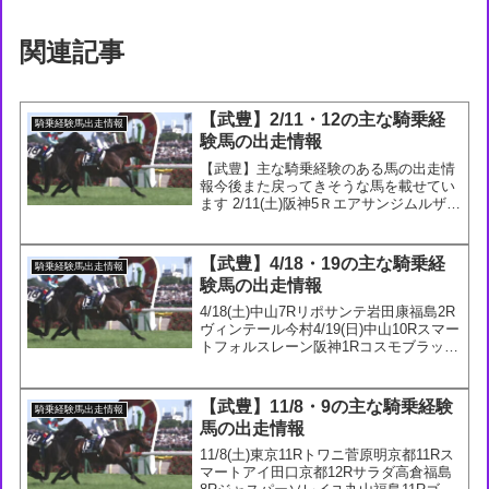
関連記事
【武豊】2/11・12の主な騎乗経
騎乗経験馬出走情報
験馬の出走情報
【武豊】主な騎乗経験のある馬の出走情
報今後また戻ってきそうな馬を載せてい
ます 2/11(土)阪神5Ｒエアサンジムルザバ
エフ小倉11Ｒメイショウジブリ泉谷
2/12(日)東京5Ｒイッツオンリーユー吉田
隼今週は少なく3頭だけイッツオンリー
【武豊】4/18・19の主な騎乗経
騎乗経験馬出走情報
ユーは関...
験馬の出走情報
4/18(土)中山7Rリポサンテ岩田康福島2R
ヴィンテール今村4/19(日)中山10Rスマー
トフォルスレーン阪神1Rコスモブラック
高倉阪神1Rサンセバ幸阪神1Rミーサー
ク浜中阪神2Rルクスキャンディ吉村誠阪
神10Rボディブロー幸
【武豊】11/8・9の主な騎乗経験
騎乗経験馬出走情報
馬の出走情報
11/8(土)東京11Rトワニ菅原明京都11Rス
マートアイ田口京都12Rサラダ高倉福島