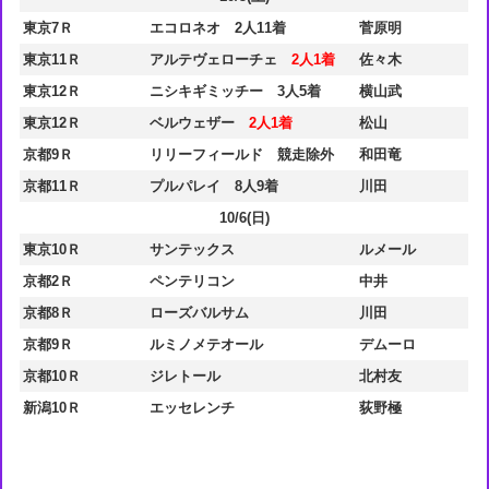
東京7Ｒ
エコロネオ 2人11着
菅原明
東京11Ｒ
アルテヴェローチェ
2人1着
佐々木
東京12Ｒ
ニシキギミッチー 3人5着
横山武
東京12Ｒ
ベルウェザー
2人1着
松山
京都9Ｒ
リリーフィールド 競走除外
和田竜
京都11Ｒ
プルパレイ 8人9着
川田
10/6(日)
東京10Ｒ
サンテックス
ルメール
京都2Ｒ
ペンテリコン
中井
京都8Ｒ
ローズバルサム
川田
京都9Ｒ
ルミノメテオール
デムーロ
京都10Ｒ
ジレトール
北村友
新潟10Ｒ
エッセレンチ
荻野極