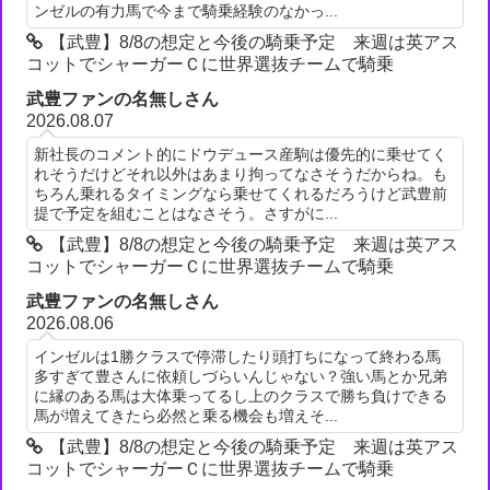
ンゼルの有力馬で今まで騎乗経験のなかっ...
【武豊】8/8の想定と今後の騎乗予定 来週は英アス
コットでシャーガーＣに世界選抜チームで騎乗
武豊ファンの名無しさん
2026.08.07
新社長のコメント的にドウデュース産駒は優先的に乗せてく
れそうだけどそれ以外はあまり拘ってなさそうだからね。も
ちろん乗れるタイミングなら乗せてくれるだろうけど武豊前
提で予定を組むことはなさそう。さすがに...
【武豊】8/8の想定と今後の騎乗予定 来週は英アス
コットでシャーガーＣに世界選抜チームで騎乗
武豊ファンの名無しさん
2026.08.06
インゼルは1勝クラスで停滞したり頭打ちになって終わる馬
多すぎて豊さんに依頼しづらいんじゃない？強い馬とか兄弟
に縁のある馬は大体乗ってるし上のクラスで勝ち負けできる
馬が増えてきたら必然と乗る機会も増えそ...
【武豊】8/8の想定と今後の騎乗予定 来週は英アス
コットでシャーガーＣに世界選抜チームで騎乗