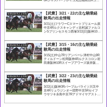
8Rジャスパーソレイユ丸山福島11Rゴー
ルドサーベル荻野琢福島11Rナムラロー
ズマリー藤懸11/9(日)東京8Rダミエ藤岡
佑東京12Rラパンチュールルメー...
【武豊】3/21・22の主な騎乗経
騎乗経験馬出走情報
験馬の出走情報
3/21(土)フラワーCスマートプリエール原
中京4Rルクスキャンディ吉村誠ファルコ
ンSプリンセスモコ西塚3/22(日)阪神10Ｒ
メイショウズイウン太宰中京2Rメイショ
ウセンドウ吉田隼中京5Rコールラヴ小崎
中京8Rチムグクル小崎中京9Rアイガ...
【武豊】3/15・16の主な騎乗経
騎乗経験馬出走情報
験馬の出走情報
3/15(土)中山7Rリアンベーレ津村中山9R
ティルドーン松岡阪神4Rルクスコロン岩
田康阪神10Rスイープアワーズ坂井阪神
10Rプッシュオン藤岡佑阪神11Rヤマニ
ンウルス団野中京2Rサウンドモリアーナ
富田中京4Rメイショウソウセキ角田和中
【武豊】3/22・23の主な騎乗経
騎乗経験馬出走情報
京...
験馬の出走情報
3/22(土)阪神3Rパープルパライソ川又中
京4Rリュウジンオー団野中京5Rセイフ
ウサツキ永島中京7Rアドマイヤアストラ
岩田望中京11Rタイセイカレント丸山中
京11Rリリーフィールド国分恭3/23(日)中
山8Rジャスパーソレイユ吉田豊阪神4...