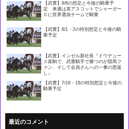
【武豊】8/8の想定と今後の騎乗予
定 来週は英アスコットでシャーガー
Ｃに世界選抜チームで騎乗
【武豊】8/1・2の特別想定と今後の騎
乗予定
【武豊】インゼル新社長『ドウデュー
ス産駒で、武豊騎手で勝つのが競馬フ
ァン、そして会員さんへの一番の恩返
し』
【武豊】7/18・19の特別想定と今後の
騎乗予定
最近のコメント