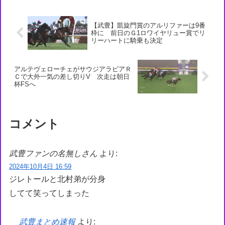
【武豊】凱旋門賞のアルリファーは9番
枠に 前日のＧ1ロワイヤリュー賞でリ
リーハートに騎乗も決定
アルテヴェローチェがサウジアラビアＲ
Ｃで大外一気の差し切りV 次走は朝日
杯FSへ
コメント
武豊ファンの名無しさん
より:
2024年10月4日 16:59
ジレトールと北村弟が分身
してて笑ってしまった
武豊まとめ速報
より: