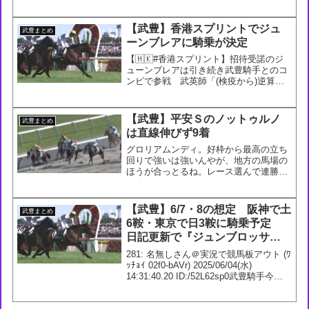
の騎乗馬12/6 5回 阪神1日2R 2歳未勝利
ダ1800m メイショウ...
【武豊】香港スプリントでジュ
武豊まとめ
ーンブレアに騎乗が決定
【🇭🇰#香港スプリント】招待受諾のジ
ューンブレアは引き続き武豊騎手とのコ
ンビで参戦 武英師「(検疫から)逆算し
て来週末に帰厩する予定」 #ジューンブ
レア netkeiba (@netkeiba) November 8,
2025 209: ...
【武豊】平安Ｓのノットゥルノ
武豊まとめ
は直線伸びず9着
グロリアムンディ。好枠から最高の立ち
回りで強いは強いんやが、地方の馬場の
ほうが合っとるね。レース選んで連勝を
伸ばしそうな気もするけど、G1級とぶつ
かる時がポイントやろね。ハギノアレグ
リアス、ヴァンヤールとそれぞれ力を出
【武豊】6/7・8の想定 阪神で土
武豊まとめ
し切って人気どおりの決...
6鞍・東京で日3鞍に騎乗予定
日記更新で『ジュンブロッサム
はソウルラッシュを破った星が
281: 名無しさん＠実況で競馬板アウト (ﾜ
あり、その脚を引き出すことが
ｯﾁｮｲ 02f0-bAVr) 2025/06/04(水)
14:31:40.20 ID:/52L62sp0武豊騎手今週
できれば差のない競馬ができる
の想定6/7 3回 阪神1日1R 3歳未勝利
はずです』
【牝】 ダ1400m2R 3歳...