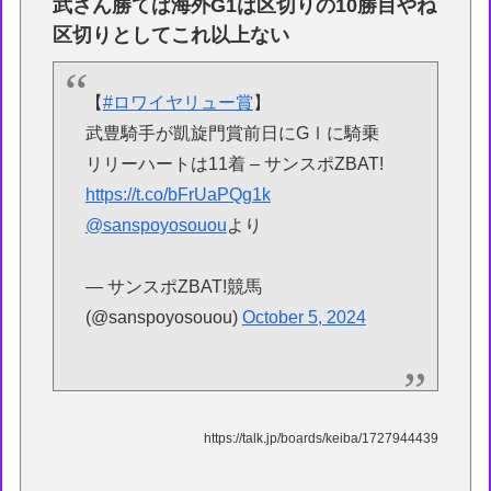
武さん勝てば海外G1は区切りの10勝目やね
区切りとしてこれ以上ない
【
#ロワイヤリュー賞
】
武豊騎手が凱旋門賞前日にGⅠに騎乗
リリーハートは11着 – サンスポZBAT!
https://t.co/bFrUaPQg1k
@sanspoyosouou
より
— サンスポZBAT!競馬
(@sanspoyosouou)
October 5, 2024
https://talk.jp/boards/keiba/1727944439