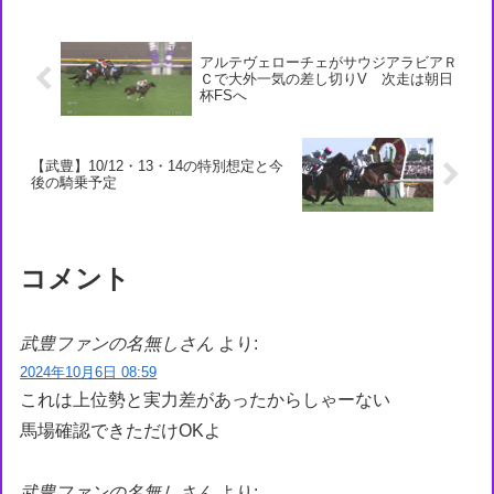
アルテヴェローチェがサウジアラビアＲ
Ｃで大外一気の差し切りV 次走は朝日
杯FSへ
【武豊】10/12・13・14の特別想定と今
後の騎乗予定
コメント
武豊ファンの名無しさん
より:
2024年10月6日 08:59
これは上位勢と実力差があったからしゃーない
馬場確認できただけOKよ
武豊ファンの名無しさん
より: