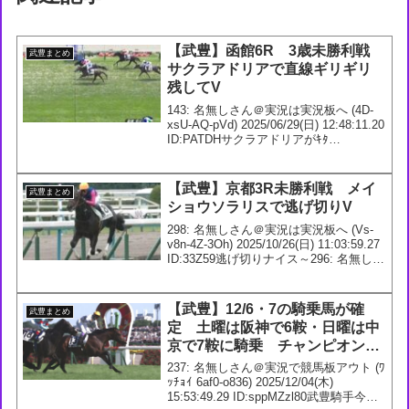
【武豊】函館6R 3歳未勝利戦
武豊まとめ
サクラアドリアで直線ギリギリ
残してV
143: 名無しさん＠実況は実況板へ (4D-
xsU-AQ-pVd) 2025/06/29(日) 12:48:11.20
ID:PATDHサクラアドリアがｷﾀ
━━━━(ﾟ∀ﾟ)━━━━!!数少ない騎乗数
の中で勝てたのは大きいけど、ちょっと
直...
【武豊】京都3R未勝利戦 メイ
武豊まとめ
ショウソラリスで逃げ切りV
298: 名無しさん＠実況は実況板へ (Vs-
v8n-4Z-3Oh) 2025/10/26(日) 11:03:59.27
ID:33Z59逃げ切りナイス～296: 名無しさ
ん＠実況は実況板へ (Vs-rrb-c1-2H7)
2025/10/...
【武豊】12/6・7の騎乗馬が確
武豊まとめ
定 土曜は阪神で6鞍・日曜は中
京で7鞍に騎乗 チャンピオンズ
Cのメイショウハリオは2枠3番に
237: 名無しさん＠実況で競馬板アウト (ﾜ
ｯﾁｮｲ 6af0-o836) 2025/12/04(木)
15:53:49.29 ID:sppMZzl80武豊騎手今週