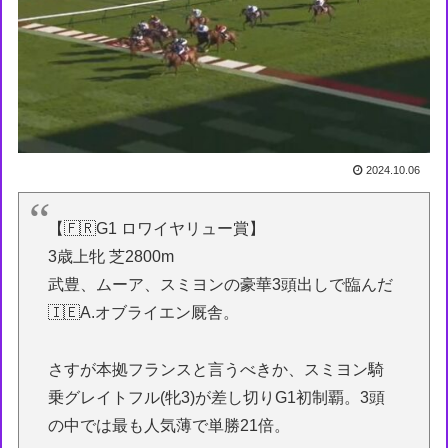
2024.10.06
【🇫🇷G1 ロワイヤリュー賞】
3歳上牝 芝2800m
武豊、ムーア、スミヨンの豪華3頭出しで臨んだ
🇮🇪A.オブライエン厩舎。
さすが本拠フランスと言うべきか、スミヨン騎
乗グレイトフル(牝3)が差し切りG1初制覇。3頭
の中では最も人気薄で単勝21倍。