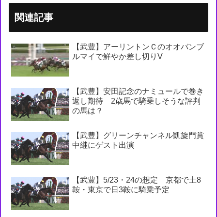
関連記事
【武豊】アーリントンＣのオオバンブ
ルマイで鮮やか差し切りV
【武豊】安田記念のナミュールで巻き
返し期待 2歳馬で騎乗しそうな評判
の馬は？
【武豊】グリーンチャンネル凱旋門賞
中継にゲスト出演
【武豊】5/23・24の想定 京都で土8
鞍・東京で日3鞍に騎乗予定