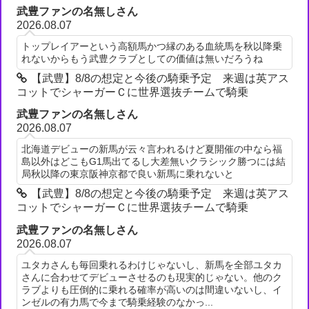
武豊ファンの名無しさん
2026.08.07
トップレイアーという高額馬かつ縁のある血統馬を秋以降乗
れないからもう武豊クラブとしての価値は無いだろうね
【武豊】8/8の想定と今後の騎乗予定 来週は英アス
コットでシャーガーＣに世界選抜チームで騎乗
武豊ファンの名無しさん
2026.08.07
北海道デビューの新馬が云々言われるけど夏開催の中なら福
島以外はどこもG1馬出てるし大差無いクラシック勝つには結
局秋以降の東京阪神京都で良い新馬に乗れないと
【武豊】8/8の想定と今後の騎乗予定 来週は英アス
コットでシャーガーＣに世界選抜チームで騎乗
武豊ファンの名無しさん
2026.08.07
ユタカさんも毎回乗れるわけじゃないし、新馬を全部ユタカ
さんに合わせてデビューさせるのも現実的じゃない。他のク
ラブよりも圧倒的に乗れる確率が高いのは間違いないし、イ
ンゼルの有力馬で今まで騎乗経験のなかっ...