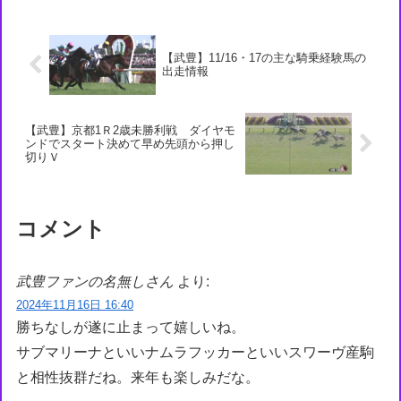
【武豊】11/16・17の主な騎乗経験馬の
出走情報
【武豊】京都1Ｒ2歳未勝利戦 ダイヤモ
ンドでスタート決めて早め先頭から押し
切りＶ
コメント
武豊ファンの名無しさん
より:
2024年11月16日 16:40
勝ちなしが遂に止まって嬉しいね。
サブマリーナといいナムラフッカーといいスワーヴ産駒
と相性抜群だね。来年も楽しみだな。