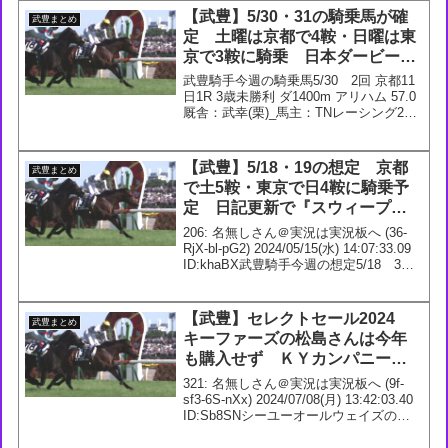
【武豊】5/30・31の騎乗馬が確
武豊まとめ
定 土曜は京都で4鞍・日曜は東
京で3鞍に騎乗 日本ダービーの
ゴーイントゥスカイは7枠14番に
武豊騎手今週の騎乗馬5/30 2回 京都11
日1R 3歳未勝利 ダ1400m アリハム 57.0
厩舎：武幸(栗)_馬主：TNレーシング2R
3歳未勝利 ダ1800m3R 3歳未勝利 芝
1400m ゴッドアイ 55.0 厩舎：橋口(栗)_
馬...
【武豊】5/18・19の想定 京都
武豊まとめ
で土5鞍・東京で日4鞍に騎乗予
定 日記更新で『スウィープフ
ィートはチャンスがある1頭と思
206: 名無しさん＠実況は実況板へ (36-
っています』
RjX-bl-pG2) 2024/05/15(水) 14:07:33.09
ID:khaBX武豊騎手今週の想定5/18 3回
京都9日1R 3歳未勝利【牝】 ダ1800m2R
3歳未勝利 ダ12...
【武豊】セレクトセール2024
武豊まとめ
キーファーズの松島さんは今年
も購入せず ＫＹカンパニーも1
歳で2頭を購入で当歳はゼロ
321: 名無しさん＠実況は実況板へ (9f-
sf3-6S-nXx) 2024/07/08(月) 13:42:03.40
ID:Sb8SNシーユーオールウェイズの
2023をキーファーズと噂のあるKYカン
パニーが買ったね354: 名無しさん＠...