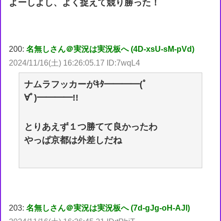
よーしよし、よく捉えて競り勝った！
200:
名無しさん＠実況は実況板へ (4D-xsU-sM-pVd)
2024/11/16(土) 16:26:05.17 ID:7wqL4
ナムラフッカーがｷﾀ━━━━(ﾟ
∀ﾟ)━━━━!!
とりあえず１つ勝てて良かったわ
やっぱ京都は外差しだね
203:
名無しさん＠実況は実況板へ (7d-gJg-oH-AJl)