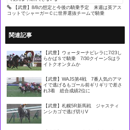
【武豊】8/8の想定と今後の騎乗予定 来週は英アス
コットでシャーガーＣに世界選抜チームで騎乗
関連記事
【武豊】ウォーターナビレラに7/23し
らかばＳで騎乗 7/30クイーンSはラ
イトクオンタムか
【武豊】WAJS第4戦 7番人気のアマ
イで逃げるもゴール前ギリギリで差さ
れ3着 総合成績2位に
【武豊】札幌5R新馬戦 ジャスティ
ンシカゴで逃げ切りV