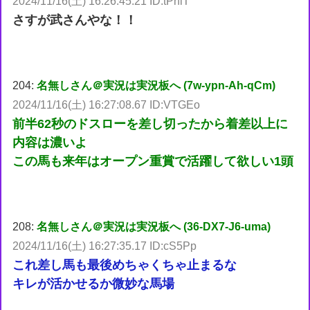
2024/11/16(土) 16:26:45.21 ID:tPhiT
さすが武さんやな！！
204:
名無しさん＠実況は実況板へ (7w-ypn-Ah-qCm)
2024/11/16(土) 16:27:08.67 ID:VTGEo
前半62秒のドスローを差し切ったから着差以上に
内容は濃いよ
この馬も来年はオープン重賞で活躍して欲しい1頭
208:
名無しさん＠実況は実況板へ (36-DX7-J6-uma)
2024/11/16(土) 16:27:35.17 ID:cS5Pp
これ差し馬も最後めちゃくちゃ止まるな
キレが活かせるか微妙な馬場