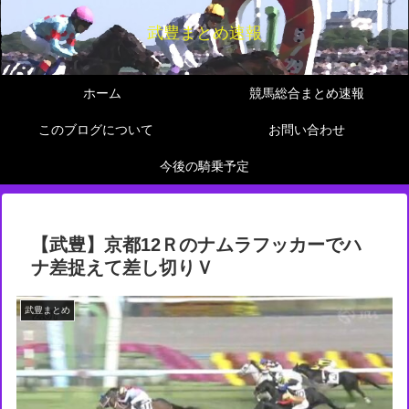
武豊まとめ速報
ホーム
競馬総合まとめ速報
このブログについて
お問い合わせ
今後の騎乗予定
【武豊】京都12Ｒのナムラフッカーでハ
ナ差捉えて差し切りＶ
武豊まとめ