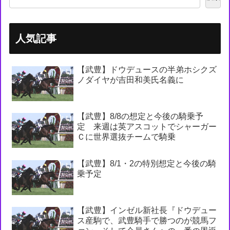
人気記事
【武豊】ドウデュースの半弟ホシクズ
ノダイヤが吉田和美氏名義に
【武豊】8/8の想定と今後の騎乗予
定 来週は英アスコットでシャーガー
Ｃに世界選抜チームで騎乗
【武豊】8/1・2の特別想定と今後の騎
乗予定
【武豊】インゼル新社長『ドウデュー
ス産駒で、武豊騎手で勝つのが競馬フ