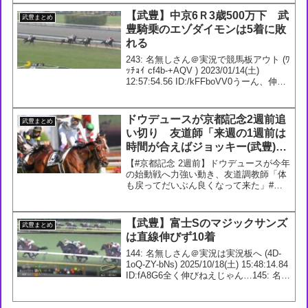
【武豊】中京6Ｒ3歳500万下 武
武豊まとめ
豊騎乗のエゾダイモンは5着に敗
れる
243: 名無しさん＠実況で競馬板アウト (ﾜ
ｯﾁｮｲ cf4b-+AQV ) 2023/01/14(土)
12:57:54.56 ID:/kFFboVV0うーん、伸び
ない245: 名無しさん＠実況で競馬板アウ
ト (ﾜｯﾁｮｲW cf89-...
ドウデュースが京都記念2週前追
武豊まとめ
い切り 友道師「来週の1週前は
時間が合えばジョッキー(武豊)に
乗ってもらいます」
【#京都記念 2週前】ドウデュースが今年
の始動戦へ力強い動き、友道調教師「体
も戻ってだいぶん良くなって来た」#ド
ウデュース— netkeiba (@netkeiba)
January 24, 2023751: 名無しさん＠実況
で競馬板アウト...
【武豊】富士Sのマジックサンズ
武豊まとめ
は直線伸びず10着
144: 名無しさん＠実況は実況板へ (4D-
1oQ-ZY-bNs) 2025/10/18(土) 15:48:14.84
ID:fA8G6全く伸びねえじゃん…145: 名無
しさん＠実況は実況板へ (36-Vm6-TU-
TiD) 2025/1...