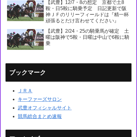
【武豊】12/7・8の想定 京都で土8
鞍・日5鞍に騎乗予定 日記更新で阪
神ＪＦのリリーフィールドは『精一杯
頑張るとだけ言わせてください』
【武豊】2/24・25の騎乗馬が確定 土
曜は阪神で5鞍・日曜は中山で6鞍に騎
乗
ブックマーク
ＪＲＡ
キーファーズサロン
武豊オフィシャルサイト
競馬総合まとめ速報