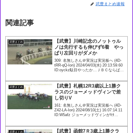
武豊まとめ速報
関連記事
【武豊】川崎記念のノットゥル
武豊まとめ
ノは先行するも伸びず6着 やっ
ぱり左回りがダメか
309: 名無しさん＠実況は実況板へ (4D-
tRR-qQ-Ion) 2024/04/03(水) 20:13:59.60
ID:oyckz駄目やったか…ＪＢＣならば逆
転いけるかな310: 名無しさん＠実況は実
況板へ (9f-xzC-Wo-n...
【武豊】札幌12R3歳以上1勝ク
武豊まとめ
ラスのジョーメッドヴィンで差
し切りV
161: 名無しさん＠実況は実況板へ (4D-
Z42-LA-Ion) 2024/08/10(土) 16:07:14.11
ID:W5afz ジョーメッドヴィンがｷﾀ
━━━━(ﾟ∀ﾟ)━━━━!! なかなか上手く
いかない日で１勝できたのは大き...
【武豊】函館7Ｒ3歳上1勝クラ
武豊まとめ