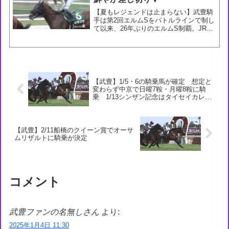
【夏もレジェンドは止まらない】武豊騎
手は第2回エルムSをバトルラインで制し
て以来、26年ぶりのエルムS制覇。JRA
重賞はモズメイメイで勝った葵S以来で
今年7勝目。#競馬 #エルムS #武豊 #セキ
フウ — 競馬ラボ (@keibalab) ...
【武豊】1/5・6の騎乗馬が確定 想定と
変わらず中京で日曜7鞍・月曜8鞍に騎
乗 1/13シンザン記念はタイセイカレン
トに騎乗予定
【武豊】2/11船橋のクイーン賞でオーサ
ムリザルトに騎乗が決定
コメント
武豊ファンの名無しさん
より:
2025年1月4日 11:30