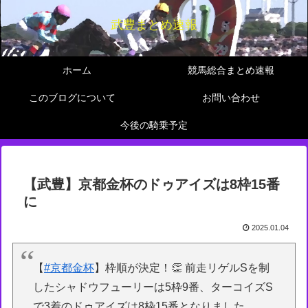
武豊まとめ速報
ホーム
競馬総合まとめ速報
このブログについて
お問い合わせ
今後の騎乗予定
【武豊】京都金杯のドゥアイズは8枠15番
に
2025.01.04
【
#京都金杯
】枠順が決定！👏 前走リゲルSを制
したシャドウフューリーは5枠9番、ターコイズS
で3着のドゥアイズは8枠15番となりました。