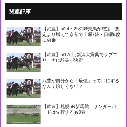
関連記事
【武豊】5/24・25の騎乗馬が確定 想
定より増えて京都で土曜7鞍・日曜8鞍
に騎乗
【武豊】5/17(土)新潟大賞典でサブマ
リーナに騎乗が決定
武豊が自分から「最強」って口にする
なんて珍しくない？
【武豊】札幌5R新馬戦 サンダーバ
ードは先行するも3着