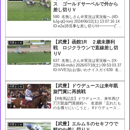
ス ゴールドサーベルで外から
差し切りＶ
590: 名無しさん＠実況は実況板へ (4D-
bJg-qQ-Ion) 2024/06/22(土) 13:07:16.14
ID:e2a1B見事な差し切りｷﾀ━━━━(ﾟ
∀ﾟ)━━━━!!頑張ったゴールドサーベル
592: 名無しさん＠実況は実...
【武豊】函館1R ２歳未勝利
武豊まとめ
戦 ロジクラウンで直線差し切
りV
637: 名無しさん＠実況は実況板へ (IX-
22N-66-mdv) 2026/07/18(土) 09:53:03.37
ID:iVVE3おお強いわナイスガイ639: 名無
しさん＠実況は実況板へ (4D-xsU-Ps-
pVd) 2026/0...
【武豊】ドウデュースは来年凱
武豊まとめ
旋門賞に再挑戦
【#有馬記念】ドウデュース、来年再び
🇫🇷凱旋門賞挑戦へ 友道師「忘れたも
のを獲りにいこうと」 #ドウデュース—
netkeiba (@netkeiba) December 24,
2023544: 名無しさん＠実況は実況板へ
(XM-130...
【武豊】エルムＳのセキフウで
武豊まとめ
鮮やか差し切りＶ