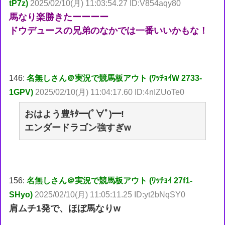
tP7z)
2025/02/10(月) 11:03:54.27 ID:V854aqy80
馬なり楽勝きたーーーー
ドウデュースの兄弟のなかでは一番いいかもな！
146:
名無しさん＠実況で競馬板アウト (ﾜｯﾁｮｲW 2733-
1GPV)
2025/02/10(月) 11:04:17.60 ID:4nIZUoTe0
おはよう豊ｷﾀ━(ﾟ∀ﾟ)━!
エンダードラゴン強すぎw
156:
名無しさん＠実況で競馬板アウト (ﾜｯﾁｮｲ 27f1-
SHyo)
2025/02/10(月) 11:05:11.25 ID:yt2bNqSY0
肩ムチ1発で、ほぼ馬なりw