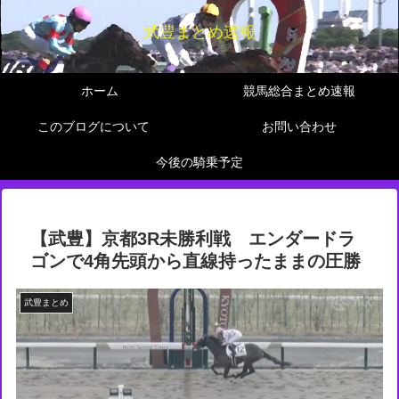
武豊まとめ速報
ホーム
競馬総合まとめ速報
このブログについて
お問い合わせ
今後の騎乗予定
【武豊】京都3R未勝利戦 エンダードラ
ゴンで4角先頭から直線持ったままの圧勝
武豊まとめ