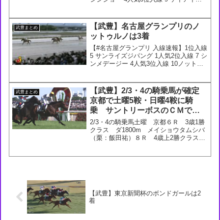
リー 5人気馬体重607kgの超大型馬、池
添謙一騎手騎乗ドンフランキー重賞3勝
目！— netkeiba (@ne...
【武豊】名古屋グランプリのノ
武豊まとめ
ットゥルノは3着
【#名古屋グランプリ 入線速報】1位入線
5 サンライズジパング 1人気2位入線 7 シ
ンメデージー 4人気3位入線 10ノットゥ
ルノ 2人気盛岡、京都に続き名古屋でも
重賞制覇！坂井瑠星騎手騎乗サンライズ
ジパングがV！— netkeiba ...
【武豊】2/3・4の騎乗馬が確定
武豊まとめ
京都で土曜5鞍・日曜4鞍に騎
乗 サントリーボスのＣＭでタ
ンタンタケユタカ
2/3・4の騎乗馬土曜 京都６Ｒ 3歳1勝
クラス ダ1800m メイショウタムシバ
（栗：飯田祐）８Ｒ 4歳上2勝クラス
芝1200m エールレヴリー（栗：武英）
９Ｒ 橿原Ｓ ダ1200m タマモダイジ
ョッキ（栗：緒方）10Ｒ エルフィン
Ｓ ...
【武豊】東京新聞杯のボンドガールは2
着