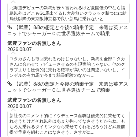
北海道デビューの新馬が云々言われるけど夏開催の中なら福
島以外はどこもG1馬出てるし大差無いクラシック勝つには結
局秋以降の東京阪神京都で良い新馬に乗れないと
【武豊】8/8の想定と今後の騎乗予定 来週は英アス
コットでシャーガーＣに世界選抜チームで騎乗
武豊ファンの名無しさん
2026.08.07
ユタカさんも毎回乗れるわけじゃないし、新馬を全部ユタカ
さんに合わせてデビューさせるのも現実的じゃない。他のク
ラブよりも圧倒的に乗れる確率が高いのは間違いないし、イ
ンゼルの有力馬で今まで騎乗経験のなかっ...
【武豊】8/8の想定と今後の騎乗予定 来週は英アス
コットでシャーガーＣに世界選抜チームで騎乗
武豊ファンの名無しさん
2026.08.07
新社長のコメント的にドウデュース産駒は優先的に乗せてく
れそうだけどそれ以外はあまり拘ってなさそうだからね。も
ちろん乗れるタイミングなら乗せてくれるだろうけど武豊前
提で予定を組むことはなさそう。さすがに...