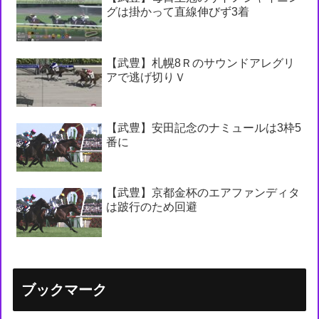
グは掛かって直線伸びず3着
【武豊】札幌8Ｒのサウンドアレグリ
アで逃げ切りＶ
【武豊】安田記念のナミュールは3枠5
番に
【武豊】京都金杯のエアファンディタ
は跛行のため回避
ブックマーク