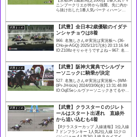
【京都5R 2歳新馬(芝1800)】2番人気ヤマ
ニンブークリエが外から強襲。先に内か
ら抜け出した1番人気パーティハーンを
ゴール前で差し切り。父はキタサンブラ
ック。武豊騎手×松永幹夫厩舎は、昨日
宝ケ池特別のマイシンフォニーに続き連
【武豊】全日本2歳優駿のイダテ
武豊まとめ
勝。— ne...
ンシャチョウは8着
966: 名無しさん＠実況は実況板へ (36-
CHo-je-AGQ) 2025/12/17(水) 20:13:16.94
ID:Z108zそりゃそうですよね～967: 名無
しさん＠実況は実況板へ (4D-xsU-ut-
pVd) 2025/1...
【武豊】阪神大賞典でシルヴァ
武豊まとめ
ーソニックに騎乗が決定
527: 名無しさん＠実況は実況板へ (WM-
0Pr-JH-bUs) 2024/03/06(水) 13:31:48.89
ID:OqE5eシルヴァーソニックきてるやん
530: 名無しさん＠実況は実況板へ (36-
M9B-Ir-BmC) 20...
【武豊】クラスターＣのジレト
武豊まとめ
ールはスタート出遅れ 直線外
から追い込むも4着
【#クラスターカップ 入線速報】1位入線
7 ドンフランキー 1人気2位入線 11クロ
ジシジョー 4人気3位入線 9 ケイアイド