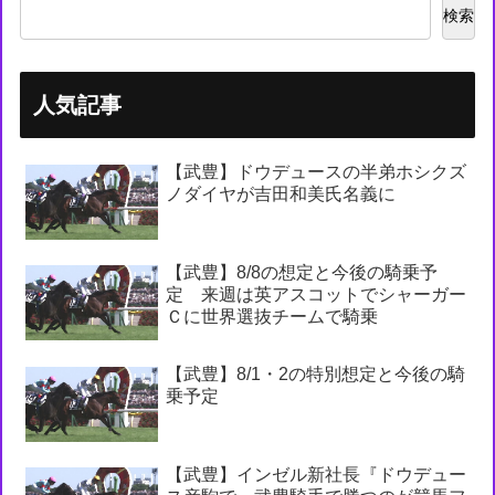
検索
人気記事
【武豊】ドウデュースの半弟ホシクズ
ノダイヤが吉田和美氏名義に
【武豊】8/8の想定と今後の騎乗予
定 来週は英アスコットでシャーガー
Ｃに世界選抜チームで騎乗
【武豊】8/1・2の特別想定と今後の騎
乗予定
【武豊】インゼル新社長『ドウデュー