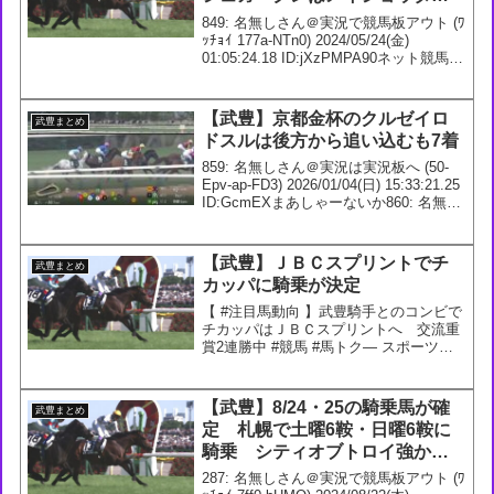
ル取消で逃げもあるか
849: 名無しさん＠実況で競馬板アウト (ﾜ
ｯﾁｮｲ 177a-NTn0) 2024/05/24(金)
01:05:24.18 ID:jXzPMPA90ネット競馬予
想人気土曜3R セキテイレア 4人気
5R ホウショウリナ 3人気9R セン...
【武豊】京都金杯のクルゼイロ
武豊まとめ
ドスルは後方から追い込むも7着
859: 名無しさん＠実況は実況板へ (50-
Epv-ap-FD3) 2026/01/04(日) 15:33:21.25
ID:GcmEXまあしゃーないか860: 名無し
さん＠実況は実況板へ (7w-v9B-Ah-qCm)
2026/01/...
【武豊】ＪＢＣスプリントでチ
武豊まとめ
カッパに騎乗が決定
【 #注目馬動向 】武豊騎手とのコンビで
チカッパはＪＢＣスプリントへ 交流重
賞2連勝中 #競馬 #馬トク— スポーツ報
知 競馬取材班 (@hochi_keiba) October
13, 2024732: 名無しさん＠実況は実況板
へ (Ub...
【武豊】8/24・25の騎乗馬が確
武豊まとめ
定 札幌で土曜6鞍・日曜6鞍に
騎乗 シティオブトロイ強かっ
たから凱旋門賞のアルリファー
287: 名無しさん＠実況で競馬板アウト (ﾜ