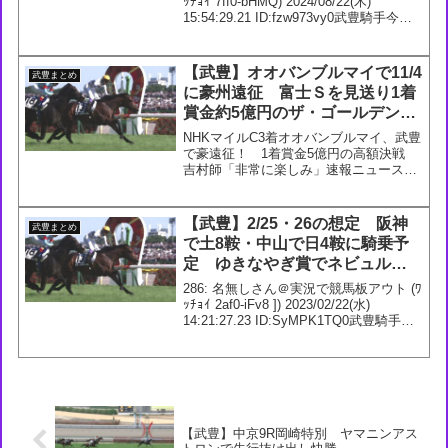
が楽しみになる
ｯﾁｮｲ 7ff0-bHMQ) 2024/08/22(木)
15:54:29.21 ID:fzw973vy0武豊騎手今週
の騎乗馬8/24 2回 札幌5日4R 3歳未勝利
ダ1700m ルージュベ...
【武豊】オオバンブルマイで11/4
武豊まとめ
に豪州遠征 富士Ｓを見送り1着
賞金約5億円のザ・ゴールデンイ
ーグルに出走へ
NHKマイルC3着オオバンブルマイ、武豊
で豪遠征！ 1着賞金5億円の高額決戦
吉村師「非常に楽しみ」速報ニュース公
開中！ #競馬— スポニチ競馬Web🐴
(@sponichikeiba) September 17,
2023602: 名無し...
【武豊】2/25・26の想定 阪神
武豊まとめ
で土8鞍・中山で日4鞍に騎乗予
定 ゆきなやぎ賞でネビュルー
ズ アーリントンCでオオバンブ
286: 名無しさん＠実況で競馬板アウト (ﾜ
ルマイに騎乗が決定
ｯﾁｮｲ 2af0-iFv8 ]) 2023/02/22(水)
14:21:27.23 ID:SyMPK1TQ0武豊騎手今
週の想定2/25 1回 阪神5日1R 3歳未勝利
【牝】 ダ1800m2R...
【武豊】中京9R岡崎特別 ヤマニンアス