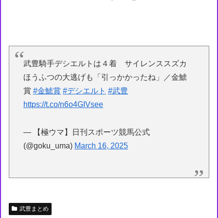
武豊騎手デシエルトは４着 サイレンススズカ
ほうふつの大逃げも「引っかかったね」／金鯱
賞
#金鯱賞
#デシエルト
#武豊
https://t.co/n6o4GIVsee
— 【極ウマ】日刊スポーツ競馬公式
(@goku_uma)
March 16, 2025
武豊まとめ