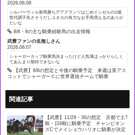
2026.08.08
シルバーウィル新馬勝ちデアグランツはじめインゼルの2歳
世代調子良さそうだしユタカの有力なお手馬増えるのありが
たいな
8/8・9の主な騎乗経験馬の出走情報
武豊ファンの名無しさん
2026.08.07
シャーガーカップ騎乗馬決まったけど人気薄ばっかりらしく
てあんまり期待できないな
【武豊】8/8の想定と今後の騎乗予定 来週は英アス
コットでシャーガーＣに世界選抜チームで騎乗
関連記事
【武豊】11/29・30の想定 京都で土7
鞍・日6鞍に騎乗予定 チャンピオン
ズCでメイショウハリオに騎乗が決定