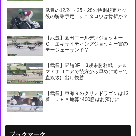
武豊の12/24・25・28の特別想定と今
後の騎乗予定 ジュタロウは骨折か？
【武豊】園田ゴールデンジョッキー
Ｃ エキサイティングジョッキー賞の
デージェーサンでＶ
【武豊】函館3R 3歳未勝利戦 デル
マアポロニアで後方から早めに捲って
直線抜け出し快勝
【武豊】東海Ｓのクリノドラゴンは12
着 ＪＲＡ通算4400勝はお預けに
ブックマーク