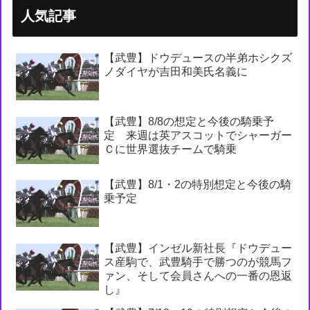
人気記事
【武豊】ドウデュースの半弟ホシクズ
ノダイヤが吉田和美氏名義に
【武豊】8/8の想定と今後の騎乗予
定 来週は英アスコットでシャーガー
Ｃに世界選抜チームで騎乗
【武豊】8/1・2の特別想定と今後の騎
乗予定
【武豊】インゼル新社長『ドウデュー
ス産駒で、武豊騎手で勝つのが競馬フ
ァン、そして会員さんへの一番の恩返
し』