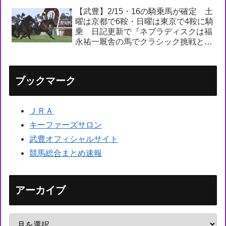
【武豊】2/15・16の騎乗馬が確定 土
曜は京都で6鞍・日曜は東京で4鞍に騎
乗 日記更新で『ネブラディスクは福
永祐一厩舎の馬でクラシック挑戦とな
れば盛り上がりますし、先々まで楽し
めそうな好素材の潜在力を引き出して
あげたいです』
ブックマーク
ＪＲＡ
キーファーズサロン
武豊オフィシャルサイト
競馬総合まとめ速報
アーカイブ