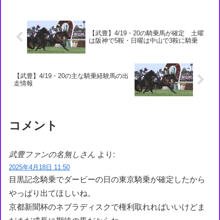
ンブラックがいる血統。馬名意味は「母
名の一部＋時...
【武豊】4/19・20の騎乗馬が確定 土曜
は阪神で5鞍・日曜は中山で3鞍に騎乗
【武豊】4/19・20の主な騎乗経験馬の出
走情報
コメント
武豊ファンの名無しさん
より:
2025年4月18日 11:50
目黒記念騎乗でダービーの日の東京騎乗が確定したから
やっぱり出てほしいね。
京都新聞杯のネブラディスクで権利取れればいいけどま