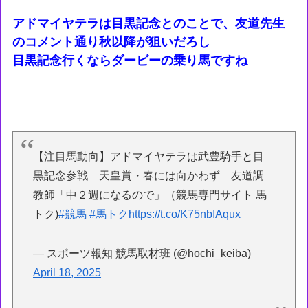
アドマイヤテラは目黒記念とのことで、友道先生
のコメント通り秋以降が狙いだろし
目黒記念行くならダービーの乗り馬ですね
【注目馬動向】アドマイヤテラは武豊騎手と目
黒記念参戦 天皇賞・春には向かわず 友道調
教師「中２週になるので」（競馬専門サイト 馬
トク)
#競馬
#馬トク
https://t.co/K75nbIAqux
— スポーツ報知 競馬取材班 (@hochi_keiba)
April 18, 2025