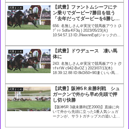
1500m2R 3歳未勝利...
【武豊】ファントムシーフにテ
武豊まとめ
ン乗りでダービー7勝目を狙う
「去年だってダービーを6勝した
人はいなかったんだからね」
656: 名無しさん＠実況で競馬板アウト (ｽ
ﾌﾟｯｯ Sdfa-KF3q ) 2023/05/23(火)
10:54:57.13 ID:JNwxnnEqdジャックの時
と同じようなこと言ってる【ダービー】
武豊騎手、ファントムシーフで69年ぶ...
【武豊】ドウデュース 凄い馬
武豊まとめ
体に
243: 名無しさん＠実況で競馬板アウト (ﾜ
ｯﾁｮｲW c942-BxOZ ) 2023/07/13(木)
18:39:12.88 ID:8kDi50+90凄くいい馬体
してるねドウデュースこれら更に国内の
Ｇ１勝ちまくりそうなのは分かったこ...
【武豊】阪神5Ｒ未勝利戦 シュ
武豊まとめ
ガークンで外から早め先頭で押
し切り快勝
【阪神5R 3歳未勝利(芝2000)】直線に向
いて外から先頭に立った1番人気シュガ
ークンが、サラトガチップスの追い上げ
振り切っての勝利。鞍上は武豊騎手。父
ドゥラメンテ、半兄にG1・7勝馬キタサ