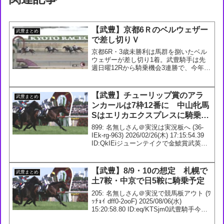
【武豊】京都6Ｒのベルウェザー
武豊まとめ
で差し切りＶ
京都6R・3歳未勝利は馬群を捌いたベル
ウェザーが差し切り1着。武豊騎手は先
週日曜12Rから騎乗機会3連勝で、今年14
勝目！#ベルウェザー #武豊 — 競馬ラボ
(@keibalab) February 10, 2024220: 名無
しさん＠...
【武豊】チューリップ賞のアラ
武豊まとめ
ンカールは7枠12番に 中山牝馬
Sはエリカエクスプレスに騎乗が
決定
899: 名無しさん＠実況は実況板へ (36-
IEk-rg-963) 2026/02/26(木) 17:15:54.39
ID:QkIEiジューンテイクで金鯱賞武英先
生ありがとうございます【TAKE＆
TAKE】京都記念を勝ったジューンテイ
ク...
【武豊】8/9・10の想定 札幌で
武豊まとめ
土7鞍・中京で日5鞍に騎乗予定
205: 名無しさん＠実況で競馬板アウト (ﾜ
ｯﾁｮｲ dff0-2ooF) 2025/08/06(水)
15:20:58.80 ID:eq/KTSjm0武豊騎手今週
の想定8/9 1回 札幌5日1R 2歳未勝利 芝