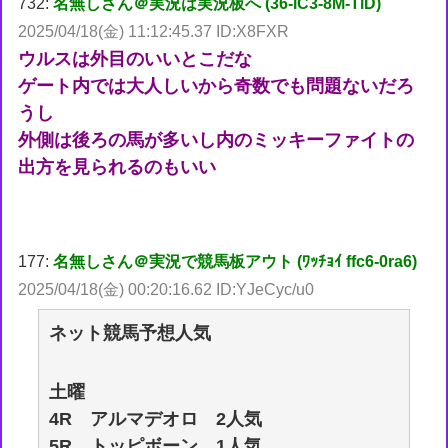
732:
名無しさん＠実況は実況板へ (36-lC3-8M-TiD)
2025/04/18(金) 11:12:45.37 ID:X8FXR
ウルスは外目のいいとこだな
ゲート内では大人しいから奇数でも問題ないだろ
うし
外側は後ろの馬が多いし内のミッキーファイトの
出方を見られるのもいい
177:
名無しさん＠実況で競馬板アウト (ﾜｯﾁｮｲ ffc6-0ra6)
2025/04/18(金) 00:20:16.62 ID:YJeCyc/u0
ネット競馬予想人気
土曜
4R アルマデオロ 2人気
5R トッピボーン 1人気