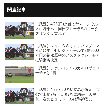
関連記事
【武豊】4/23(日)京都でヤマニンウル
スに騎乗へ 同日フローラSのソーダ
ズリングは乗れず
【武豊】マイルＣＳはオオバンブルマ
イに騎乗 セレクトセールで2億9000
万円の福永厩舎のアスクセクシーモア
に騎乗も決定
【武豊】ファルコンＳのカルロヴェロ
ーチェは2着
【武豊】4/29・30の騎乗馬が確定 京
都で土曜7鞍・日曜7鞍に騎乗 天皇
賞・春のヒュミドールは5枠9番に