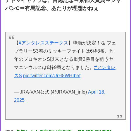
アドマイヤテラは、目黒記念⇒京都大賞典⇒ジャ
パンC⇒有馬記念、あたりが理想かねぇ
【
#アンタレスステークス
】枠順が決定！👏 フェ
ブラリーS3着のミッキーファイトは6枠8番、昨
年のプロキオンS以来となる重賞2勝目を狙うヤ
マニンウルスは6枠9番となりました。
#アンタレ
スS
pic.twitter.com/UrH8WHrb5f
— JRA-VAN公式 (@JRAVAN_info)
April 18,
2025