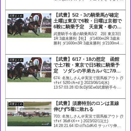
530: 名無しさん＠実況は実況板へ (36-
M9B-Ir-BmC) 20...
【武豊】5/2・3の騎乗馬が確定
武豊まとめ
土曜は東京で6鞍・日曜は京都で
6鞍に騎乗予定 天皇賞・春のア
ドマイヤテラは2枠3番に
武豊騎手今週の騎乗馬5/2 2回 東京3日
1R 3歳未勝利【牝】 ダ1400m2R 3歳未
勝利 ダ1600m3R 3歳未勝利 ダ2100m4R
3歳未勝利 芝2000m スワーヴマルス 57.0
厩舎：田中博(美)_馬主：㈱NICKS5R ...
【武豊】6/17・18の想定 函館
武豊まとめ
で土7鞍・東京で日5鞍に騎乗予
定 ソダシの半弟カルパに7/9函
館の新馬戦で騎乗へ
674: 名無しさん＠実況で競馬板アウト (ﾜ
ｯﾁｮｲ 52f0-/A+d ]) 2023/06/14(水)
13:57:03.28 ID:8cDjI5Ew0武豊騎手今週
の想定6/17 1回 函館3日1R 3歳未勝利
【牝】 芝1200m コ...
【武豊】須磨特別のロンは直線
武豊まとめ
伸びず5着に敗れる
703: 名無しさん＠実況で競馬板アウト (ﾜ
ｯﾁｮｲ 36df-tX++ ) 2023/02/11(土)
14:28:21.64 ID:ctTs1dKr0 サッパリ伸び
なかった 706: 名無しさん＠実況で競馬