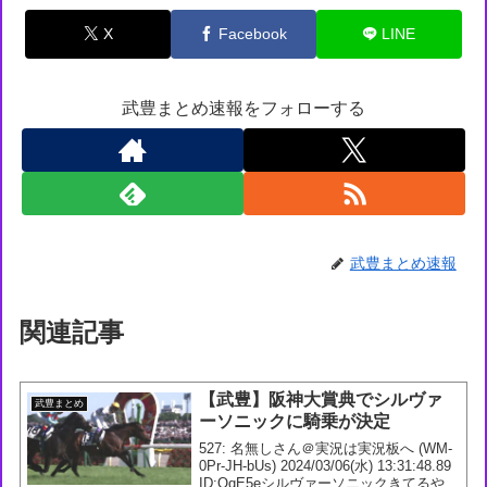
X
Facebook
LINE
武豊まとめ速報をフォローする
武豊まとめ速報
関連記事
【武豊】阪神大賞典でシルヴァ
武豊まとめ
ーソニックに騎乗が決定
527: 名無しさん＠実況は実況板へ (WM-
0Pr-JH-bUs) 2024/03/06(水) 13:31:48.89
ID:OqE5eシルヴァーソニックきてるやん