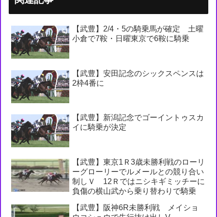
【武豊】2/4・5の騎乗馬が確定 土曜
小倉で7鞍・日曜東京で6鞍に騎乗
【武豊】安田記念のシックスペンスは
2枠4番に
【武豊】新潟記念でゴーイントゥスカ
イに騎乗が決定
【武豊】東京1Ｒ3歳未勝利戦のローリ
ーグローリーでルメールとの競り合い
制しＶ 12Ｒではニシキギミッチーに
負傷の横山武から乗り替わりで騎乗
【武豊】阪神6R未勝利戦 メイショ