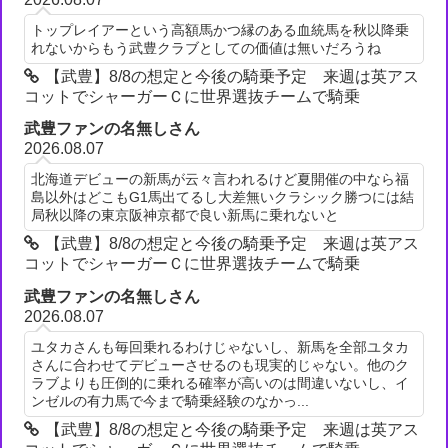
トップレイアーという高額馬かつ縁のある血統馬を秋以降乗
れないからもう武豊クラブとしての価値は無いだろうね
【武豊】8/8の想定と今後の騎乗予定 来週は英アス
コットでシャーガーＣに世界選抜チームで騎乗
武豊ファンの名無しさん
2026.08.07
北海道デビューの新馬が云々言われるけど夏開催の中なら福
島以外はどこもG1馬出てるし大差無いクラシック勝つには結
局秋以降の東京阪神京都で良い新馬に乗れないと
【武豊】8/8の想定と今後の騎乗予定 来週は英アス
コットでシャーガーＣに世界選抜チームで騎乗
武豊ファンの名無しさん
2026.08.07
ユタカさんも毎回乗れるわけじゃないし、新馬を全部ユタカ
さんに合わせてデビューさせるのも現実的じゃない。他のク
ラブよりも圧倒的に乗れる確率が高いのは間違いないし、イ
ンゼルの有力馬で今まで騎乗経験のなかっ...
【武豊】8/8の想定と今後の騎乗予定 来週は英アス