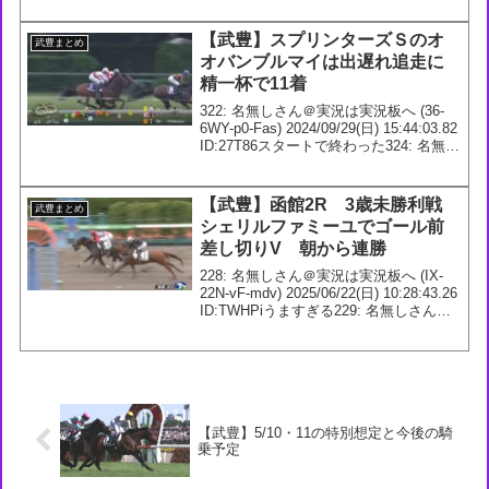
板アウト (ﾜｯﾁｮｲW 6...
【武豊】スプリンターズＳのオ
武豊まとめ
オバンブルマイは出遅れ追走に
精一杯で11着
322: 名無しさん＠実況は実況板へ (36-
6WY-p0-Fas) 2024/09/29(日) 15:44:03.82
ID:27T86スタートで終わった324: 名無し
さん＠実況は実況板へ (7w-oqf-Ah-qCm)
2024/09...
【武豊】函館2R 3歳未勝利戦
武豊まとめ
シェリルファミーユでゴール前
差し切りV 朝から連勝
228: 名無しさん＠実況は実況板へ (IX-
22N-vF-mdv) 2025/06/22(日) 10:28:43.26
ID:TWHPiうますぎる229: 名無しさん＠
実況は実況板へ (36-AFo-ZU-XBX)
2025/06/22(...
【武豊】5/10・11の特別想定と今後の騎
乗予定