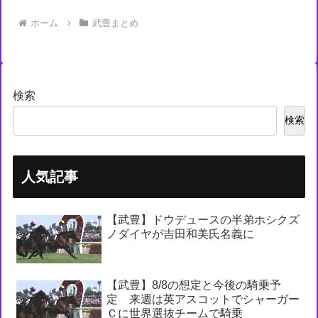
ホーム
武豊まとめ
検索
検索
人気記事
【武豊】ドウデュースの半弟ホシクズ
ノダイヤが吉田和美氏名義に
【武豊】8/8の想定と今後の騎乗予
定 来週は英アスコットでシャーガー
Ｃに世界選抜チームで騎乗