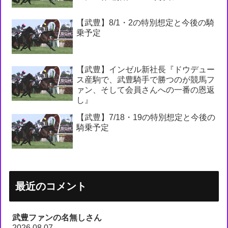
【武豊】8/1・2の特別想定と今後の騎
乗予定
【武豊】インゼル新社長『ドウデュー
ス産駒で、武豊騎手で勝つのが競馬フ
ァン、そして会員さんへの一番の恩返
し』
【武豊】7/18・19の特別想定と今後の
騎乗予定
最近のコメント
武豊ファンの名無しさん
2026.08.07