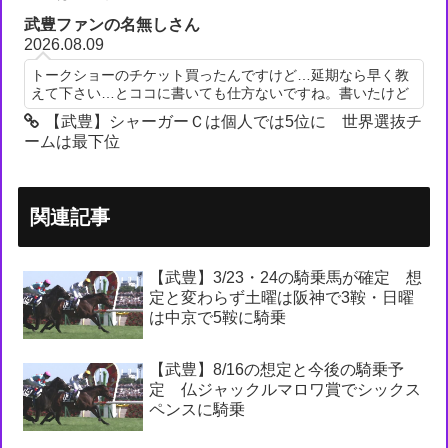
武豊ファンの名無しさん
2026.08.09
トークショーのチケット買ったんですけど…延期なら早く教
えて下さい…とココに書いても仕方ないですね。書いたけど
【武豊】シャーガーＣは個人では5位に 世界選抜チ
ームは最下位
関連記事
【武豊】3/23・24の騎乗馬が確定 想
定と変わらず土曜は阪神で3鞍・日曜
は中京で5鞍に騎乗
【武豊】8/16の想定と今後の騎乗予
定 仏ジャックルマロワ賞でシックス
ペンスに騎乗