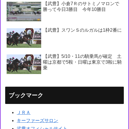
【武豊】小倉7Ｒのサトミノマロンで
勝って今日3勝目 今年10勝目
【武豊】スワンＳのルガルは1枠2番に
【武豊】5/10・11の騎乗馬が確定 土
曜は京都で5鞍・日曜は東京で3鞍に騎
乗
ブックマーク
ＪＲＡ
キーファーズサロン
武豊オフィシャルサイト