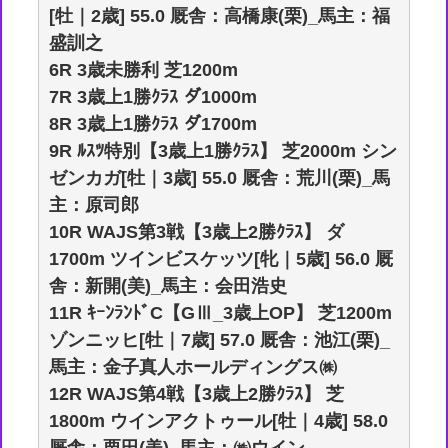
[牡｜2歳] 55.0 厩舎：高橋康(栗)_馬主：福
盛訓之
6R 3歳未勝利 芝1200m
7R 3歳上1勝ｸﾗｽ ダ1000m
8R 3歳上1勝ｸﾗｽ ダ1700m
9R ﾙｽﾂ特別【3歳上1勝ｸﾗｽ】 芝2000m シン
ゼンカガ[牡｜3歳] 55.0 厩舎：荒川(栗)_馬
主：原司郎
10R WAJS第3戦【3歳上2勝ｸﾗｽ】 ダ
1700m ツインビスケッツ[牝｜5歳] 56.0 厩
舎：新開(美)_馬主：会田浩史
11R ｷｰﾝﾗﾝﾄﾞC【GⅢ_3歳上OP】 芝1200m
ゾンニッヒ[牡｜7歳] 57.0 厩舎：池江(栗)_
馬主：金子真人ホールディングス㈱
12R WAJS第4戦【3歳上2勝ｸﾗｽ】 芝
1800m ウインアクトゥール[牡｜4歳] 58.0
厩舎：栗田(美)_馬主：㈱ウイン