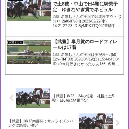
で土8鞍・中山で日4鞍に騎乗予
定 ゆきなやぎ賞でネビュルー
ズ アーリントンCでオオバンブ
286: 名無しさん＠実況で競馬板アウト (ﾜ
ルマイに騎乗が決定
ｯﾁｮｲ 2af0-iFv8 ]) 2023/02/22(水)
14:21:27.23 ID:SyMPK1TQ0武豊騎手今
週の想定2/25 1回 阪神5日1R 3歳未勝利
【牝】 ダ1800m2R...
【武豊】皐月賞のロードフィレ
武豊まとめ
ールは17着
183: 名無しさん＠実況は実況板へ (50-
Epv-Rl-FD3) 2026/04/19(日) 15:44:43.04
ID:x0rbi前行きたかったなあ185: 名無し
さん＠実況は実況板へ (WM-CmC-Wo-
Tbj) 2026/04...
【武豊】8/23・24の想定 札幌で土5
鞍・日6鞍に騎乗予定
【武豊】10/13南部杯でサンライズジパ
ングに騎乗が決定