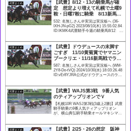
pic.twitter.com/MQHSyXsf6k...
【武豊】8/12・13の騎乗馬が確
武豊まとめ
定 想定より増えて札幌で土曜9
鞍・日曜7鞍に騎乗 8/13新馬で
セイウンマカロン・UHB賞はロ
532: 名無しさん＠実況は実況板へ (36-
ードマックスに騎乗
lXH-JN-pG2) 2023/08/10(木) 15:55:02.84
ID:IKMK4武豊騎手今週の騎乗馬8/12 2
回 札幌1日2R 3歳未勝利【牝】 ダ1700m
オシゲ 54.0 厩...
【武豊】ドウデュースの末脚す
武豊まとめ
ごすぎ 11/10黄菊賞でヤマニン
ブークリエ・11/16新馬戦でラッ
キーライラック・ラルクの半妹
587: 名無しさん＠実況は実況板へ (WM-
ブラックソンソルトに騎乗予定
2Y8-Do-tVQ) 2024/10/30(水) 18:03:26.48
ID:vEr8YJRA公式がドウデュースのラス
ト3ハロンのラップ出してる最後の3ハロ
ンは驚きの【10.94 - 10....
【武豊】WAJS第3戦 9番人気
武豊まとめ
のティアップリオンでＶ
【札幌10R WASJ第3戦(3歳上2勝)】武豊
騎手騎乗の9番人気ティアップリオン
が、横山典弘騎手騎乗オールマキシマム
の追い上げを僅かに振り切ったか。世界
の名手集う舞台でここは日本が誇るベテ
ラン2人が大活躍！— netkeiba (@net...
【武豊】2/25・26の想定 阪神
武豊まとめ