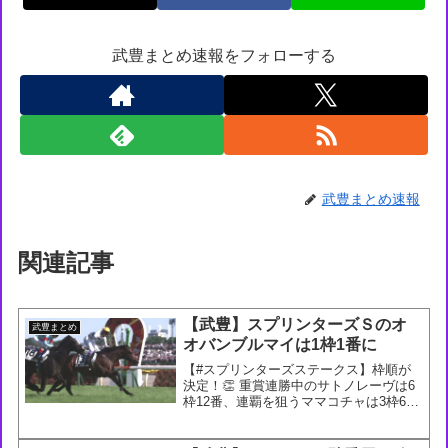
武豊まとめ速報をフォローする
武豊まとめ速報
関連記事
【武豊】スプリンターズＳのオ
武豊まとめ
オバンブルマイは1枠1番に
【#スプリンターズステークス】枠順が
決定！👏 重賞連勝中のサトノレーヴは6
枠12番、連覇を狙うママコチャは3枠6
番、高松宮記念の覇者マッドクールは4
枠7番となりました。#スプリンターズS