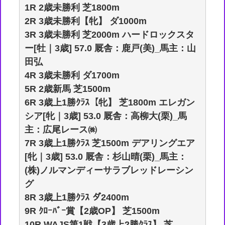
1R 2歳未勝利 芝1800m
2R 3歳未勝利【牝】 ダ1000m
3R 3歳未勝利 芝2000m ハードロックスタ
ー[牡｜3歳] 57.0 厩舎：鹿戸(美)_馬主：山
田弘
4R 3歳未勝利 ダ1700m
5R 2歳新馬 芝1500m
6R 3歳上1勝ｸﾗｽ【牝】 芝1800m エレガン
シア[牝｜3歳] 53.0 厩舎：高柳大(栗)_馬
主：広尾レース㈱
7R 3歳上1勝ｸﾗｽ 芝1500m デアリングエア
[牝｜3歳] 53.0 厩舎：杉山晴(栗)_馬主：
(株)ノルマンディーサラブレッドレーシン
グ
8R 3歳上1勝ｸﾗｽ ダ2400m
9R ｸﾛｰﾊﾞｰ賞【2歳OP】 芝1500m
10R WAJS第1戦【3歳上2勝ｸﾗｽ】 芝