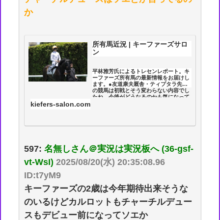
か
所有馬近況 | キーファーズサロ
ン
平林雅芳氏によるトレセンレポート。キ
ーファーズ所有馬の最新情報をお届けし
ます。●友道康夫厩舎・ティプタラ先週
の競馬は初戦とそう変わらない内容でし
たね。今後がどうなるのかも気になって
朝いちばんで厩舎へ向かいました。山田
kiefers-salon.com
助手を探しても見つからず...
597:
名無しさん＠実況は実況板へ (36-gsf-
vt-WsI)
2025/08/20(水) 20:35:08.96
ID:t7yM9
キーファーズの2歳は今年期待出来そうな
のいるけどカルロットもチャーチルデュー
スもデビュー前になってソエか