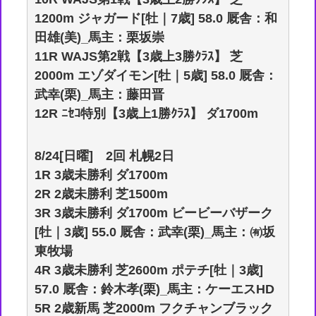
1200m ジャガード[牡｜7歳] 58.0 厩舎：和
田雄(美)_馬主：栗坂崇
11R WAJS第2戦【3歳上3勝ｸﾗｽ】 芝
2000m エゾダイモン[牡｜5歳] 58.0 厩舎：
武幸(栗)_馬主：藤田晋
12R ﾆｾｺ特別【3歳上1勝ｸﾗｽ】 ダ1700m
8/24[日曜] 2回 札幌2日
1R 3歳未勝利 ダ1700m
2R 2歳未勝利 芝1500m
3R 3歳未勝利 ダ1700m ビービーバザーク
[牡｜3歳] 55.0 厩舎：武幸(栗)_馬主：㈲坂
東牧場
4R 3歳未勝利 芝2600m ポテチ[牡｜3歳]
57.0 厩舎：鈴木孝(栗)_馬主：ケーエスHD
5R 2歳新馬 芝2000m フクチャンブラック