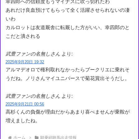
幸四郎への信頼度もうマイナスに吹っ切れたわ
あれだけ良血預けてもらって全く活躍させられないの凄
いわ
カルロットは友道厩舎に転厩した方がいい、幸四郎のと
こだと潰される
武豊ファンの名無しさん
より:
2025年9月20日 19:32
アルマデオロで権利取れなかったらブークリエに乗れそ
うだね。ノリさんマイユニバースで菊花賞出そうだし。
武豊ファンの名無しさん
より:
2025年9月21日 00:56
高杉くんの負傷が理由だからあまり喜べませんが乗鞍が
増えましたね。
ホーム
騎乗経験馬出走情報