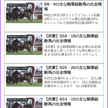
豊騎手「パワーがあ...
8/8・9の主な騎乗経験馬の出走情
騎乗経験馬出走情報
報
8/8(土)中京12Rゴッドアイコレット札幌
10Rメイショウアイル横山琉札幌11Rヒ
ルノハンブルク池添8/9(日)新潟6Rデルア
ヴァー坂井新潟6Rテンミラクルスター石
川中京5Rペプチドレオン横山武札幌2R
スイーヴル斎藤札幌6Rギオンバヤシ小...
【武豊】5/18・19の主な騎乗経
騎乗経験馬出走情報
験馬の出走情報
【武豊】主な騎乗経験のある馬の出走情
報今後また戻ってきそうな馬を載せてい
ます 5/18土)東京2Ｒメイショウソムリ
エ 1人3着横山武東京8Ｒシャーンゴッ
セ 2人4着ルメール京都6Ｒゴールドサ
ーベル 6人12着岩田望京都9Ｒカエル
【武豊】5/25・26の主な騎乗経
騎乗経験馬出走情報
ム 7人7着...
験馬の出走情報
5/25土)京都5Ｒセングンバンバ 12人2着
角田大和京都10Ｒシダー 10人16着松山
京都10Ｒジュタロウ 3人15着岩田望
5/26(日)ダービーエコロヴァルツ岩田康
ダービーサンライズジパング菅原明京都
3Ｒオーサムユニバンス永島京都5Ｒカ...
【武豊】6/14・15の主な騎乗経
騎乗経験馬出走情報
験馬の出走情報