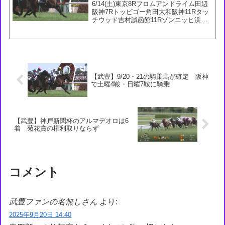
6/14(土)東京8Rフロムアンドライム田辺
阪神7Rトッピゴー角田大和阪神11Rタッ
チウッド吉村誠函館11Rゾンニッヒ浜中
6/15(日)東京7Rリアンベーレ津村東京9R
アスクセクシーモア津村阪神6Rオーレア
ミスト岩田望宝塚記念ショウナンラプ...
【武豊】9/20・21の騎乗馬が確定 阪神
で土曜4鞍・日曜7鞍に騎乗
【武豊】神戸新聞杯のアルマデオロは6
着 菊花賞の権利取りならず
コメント
武豊ファンの名無しさん
より:
2025年9月20日 14:40