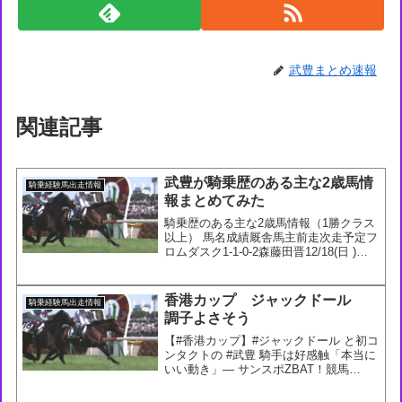
武豊まとめ速報
関連記事
武豊が騎乗歴のある主な2歳馬情
騎乗経験馬出走情報
報まとめてみた
騎乗歴のある主な2歳馬情報（1勝クラス
以上） 馬名成績厩舎馬主前走次走予定フ
ロムダスク1-1-0-2森藤田晋12/18(日 )朝
日杯ＦＳ 16着未定クリダーム1-1-0-2須
貝インゼル12/18(日 )中京2歳Ｓ 西村6
着放牧フミサウンド1...
香港カップ ジャックドール
騎乗経験馬出走情報
調子よさそう
【#香港カップ】#ジャックドール と初コ
ンタクトの #武豊 騎手は好感触「本当に
いい動き」— サンスポZBAT！競馬
(@sanspoyosouou) December 8, 2022ジ
ャックドール、無事に追い切り終了。武