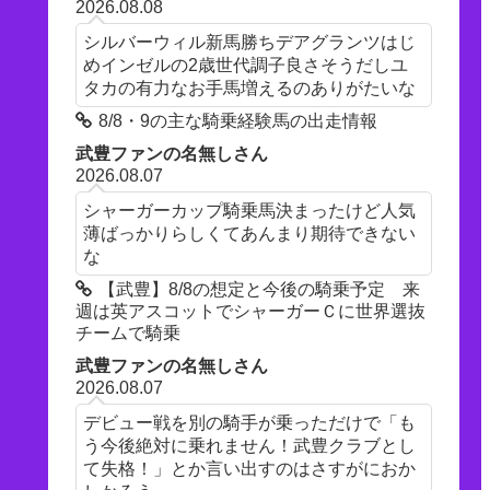
2026.08.08
シルバーウィル新馬勝ちデアグランツはじ
めインゼルの2歳世代調子良さそうだしユ
タカの有力なお手馬増えるのありがたいな
8/8・9の主な騎乗経験馬の出走情報
武豊ファンの名無しさん
2026.08.07
シャーガーカップ騎乗馬決まったけど人気
薄ばっかりらしくてあんまり期待できない
な
【武豊】8/8の想定と今後の騎乗予定 来
週は英アスコットでシャーガーＣに世界選抜
チームで騎乗
武豊ファンの名無しさん
2026.08.07
デビュー戦を別の騎手が乗っただけで「も
う今後絶対に乗れません！武豊クラブとし
て失格！」とか言い出すのはさすがにおか