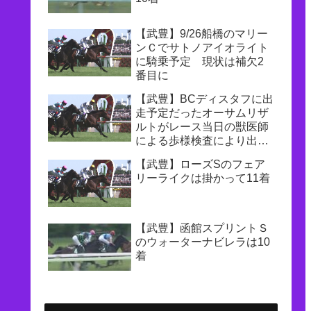
【武豊】9/26船橋のマリー
ンＣでサトノアイオライト
に騎乗予定 現状は補欠2
番目に
【武豊】BCディスタフに出
走予定だったオーサムリザ
ルトがレース当日の獣医師
による歩様検査により出走
取消に レースはソーピー
【武豊】ローズSのフェア
ドアンナが逃げ切りV
リーライクは掛かって11着
【武豊】函館スプリントＳ
のウォーターナビレラは10
着