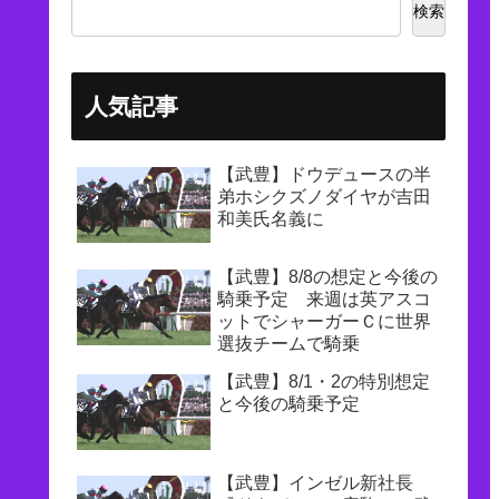
検索
人気記事
【武豊】ドウデュースの半
弟ホシクズノダイヤが吉田
和美氏名義に
【武豊】8/8の想定と今後の
騎乗予定 来週は英アスコ
ットでシャーガーＣに世界
選抜チームで騎乗
【武豊】8/1・2の特別想定
と今後の騎乗予定
【武豊】インゼル新社長