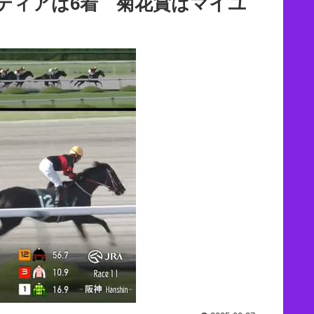
ティアは6着 菊花賞はマイユ