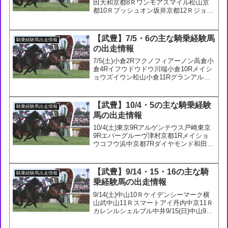
田大和京都8Ｒワンモアスマイル松山京
都10Ｒプッシュオン坂井京都12Ｒジョー
メッドヴィンシュタルケ新潟11Ｒジュー
ンブレア横山武10/13(日)東京6Ｒウェッ
トシーズン三浦東京7Ｒアドミラルシッ
【武豊】7/5・6の主な騎乗経験馬
騎乗経験馬出走情報
プ...
の出走情報
7/5(土)小倉2Rフクノフィアーノン高倉小
倉4Rイフウドウドウ川端小倉10Rメイシ
ョウズイウン松山小倉11Rグランアルテ
ィスタ小崎7/6(日)福島9Rコパノヴィンセ
ント吉田豊小倉3Rメイショウハダル幸小
倉7Rサラダ松山小倉8Rトッピゴー角...
【武豊】10/4・5の主な騎乗経験
騎乗経験馬出走情報
馬の出走情報
10/4(土)東京9Rアルゲンテウス戸崎東京
9Rエバーグルーヴ津村京都1Rメイショ
ウコフウ浜中京都7Rダイヤモンド和田竜
10/5(日)京都1Rスマートジュリアス松山
京都7Rドウアドバンテージ藤岡佑京都
9Rレディーヴァリュー団野京都10Rス
【武豊】9/14・15・16の主な騎
騎乗経験馬出走情報
マ...
乗経験馬の出走情報
9/14(土)中山10Ｒケイデンシーマーク横
山武中山11Ｒスマートアイ丹内中京11Ｒ
カレンルシェルブル中井9/15(日)中山9Ｒ
エコロアレス菅原明中山10Ｒエゾダイモ
ン横山武9/16(月)中山4Ｒベールドインパ