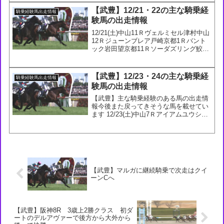
クト横山和中山11Ｒエコロヴァ...
【武豊】12/21・22の主な騎乗経
騎乗経験馬出走情報
験馬の出走情報
12/21(土)中山11Ｒヴェルミセル津村中山
12Ｒジューンブレア戸崎京都1Ｒバント
ック岩田望京都11Ｒソーダズリング鮫島
克12/22(日)中山12Ｒエコロアレス松山京
都7Rオコタンペ佐々木京都8Rダノンス
ウィッチ浜中京都11Ｒジャングロ団...
【武豊】12/23・24の主な騎乗経
騎乗経験馬出走情報
験馬の出走情報
【武豊】主な騎乗経験のある馬の出走情
報今後また戻ってきそうな馬を載せてい
ます 12/23(土)中山7Ｒアイアムユウシュ
ン戸崎中山9Ｒダミエ田辺阪神4Ｒセング
ンバンバ池添阪神11Ｒルプリュフォール
秋山真12/24(日)中山12Ｒスマートラプ
タ...
【武豊】マルガに継続騎乗で次走はクイ
ーンCへ
【武豊】阪神8R 3歳上2勝クラス 初ダ
ートのデルアヴァーで後方から大外から