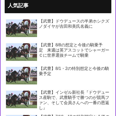
人気記事
【武豊】ドウデュースの半弟ホシクズ
ノダイヤが吉田和美氏名義に
【武豊】8/8の想定と今後の騎乗予
定 来週は英アスコットでシャーガー
Ｃに世界選抜チームで騎乗
【武豊】8/1・2の特別想定と今後の騎
乗予定
【武豊】インゼル新社長『ドウデュー
ス産駒で、武豊騎手で勝つのが競馬フ
ァン、そして会員さんへの一番の恩返
し』