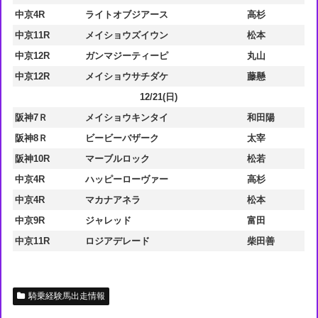
中京4R
ライトオブジアース
高杉
中京11R
メイショウズイウン
松本
中京12R
ガンマジーティーピ
丸山
中京12R
メイショウサチダケ
藤懸
12/21(日)
阪神7Ｒ
メイショウキンタイ
和田陽
阪神8Ｒ
ビービーバザーク
太宰
阪神10R
マーブルロック
松若
中京4R
ハッピーローヴァー
高杉
中京4R
マカナアネラ
松本
中京9R
ジャレッド
富田
中京11R
ロジアデレード
柴田善
騎乗経験馬出走情報