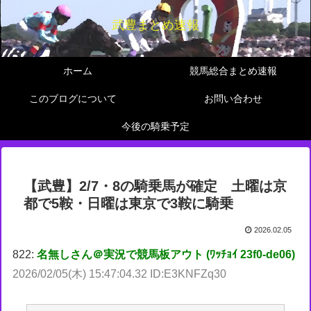
武豊まとめ速報
ホーム
競馬総合まとめ速報
このブログについて
お問い合わせ
今後の騎乗予定
【武豊】2/7・8の騎乗馬が確定 土曜は京
都で5鞍・日曜は東京で3鞍に騎乗
2026.02.05
822:
名無しさん＠実況で競馬板アウト (ﾜｯﾁｮｲ 23f0-de06)
2026/02/05(木) 15:47:04.32 ID:E3KNFZq30