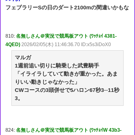
フェブラリーSの日のダート2100mの間違いかもな
810:
名無しさん＠実況で競馬板アウト (ﾜｯﾁｮｲ 4381-
4QED)
2026/02/05(木) 11:46:36.70 ID:x5s3iDoX0
マルガ
1週前追い切りに騎乗した武豊騎手
「イライラしていて動きが重かった。あま
りいい動きじゃなかった」
CWコースの3頭併せで5ハロン67秒3─11秒
3。
824:
名無しさん＠実況で競馬板アウト (ﾜｯﾁｮｲW 43b3-