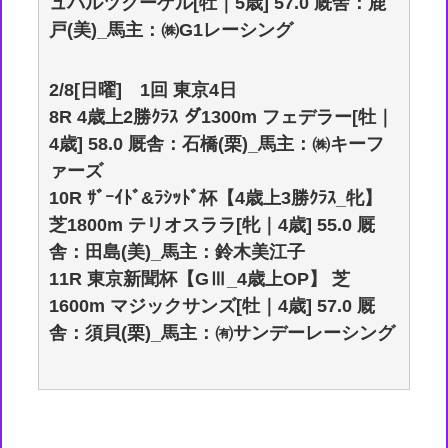
ュバルツクーゲル[牡｜5歳] 57.0 厩舎：鹿
戸(美)_馬主：㈱G1レーシング
2/8[日曜] 1回 東京4日
8R 4歳上2勝ｸﾗｽ ダ1300m フェデラー[牡｜
4歳] 58.0 厩舎：石橋(栗)_馬主：㈱キーフ
ァーズ
10R ｻﾞｰｲﾄﾞ&ﾗｼｯﾄﾞ杯【4歳上3勝ｸﾗｽ_牝】
芝1800m テリオスララ[牝｜4歳] 55.0 厩
舎：田島(美)_馬主：鈴木美江子
11R 東京新聞杯【GⅢ_4歳上OP】 芝
1600m マジックサンズ[牡｜4歳] 57.0 厩
舎：須貝(栗)_馬主：㈲サンデーレーシング