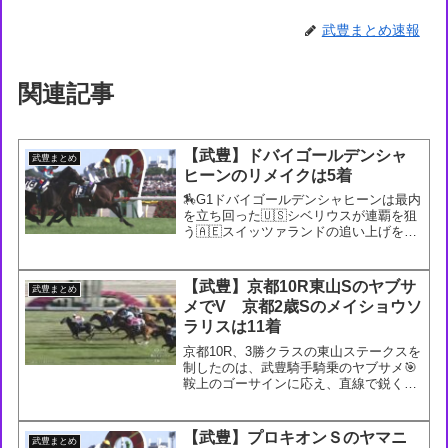
武豊まとめ速報
関連記事
【武豊】ドバイゴールデンシャ
武豊まとめ
ヒーンのリメイクは5着
🏇G1ドバイゴールデンシャヒーンは最内
を立ち回った🇺🇸シベリウスが連覇を狙
う🇦🇪スイッツァランドの追い上げを際
どくしのぐ。R.ムーア騎手は本日2勝
目。日本勢は🇯🇵リメイクの5着が最
高。2年連続2着のレッドルゼルは6着ま
【武豊】京都10R東山Sのヤブサ
武豊まとめ
で#DWC23🎥@Ra...
メでV 京都2歳Sのメイショウソ
ラリスは11着
京都10R、3勝クラスの東山ステークスを
制したのは、武豊騎手騎乗のヤブサメ🎯
鞍上のゴーサインに応え、直線で鋭く伸
び前をまとめて差し切り。オープン入り
を決めました！
pic.twitter.com/J7Fyv7J09T— JRA-VAN
【武豊】プロキオンＳのヤマニ
武豊まとめ
公式 ...