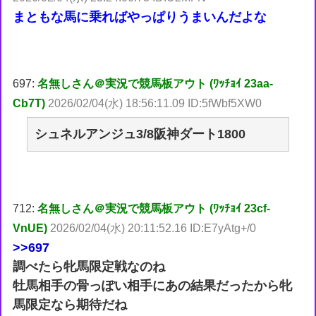
まともな馬に乗ればやっぱりうまいんだよな
697:
名無しさん＠実況で競馬板アウト (ﾜｯﾁｮｲ 23aa-
Cb7T)
2026/02/04(水) 18:56:11.09 ID:5fWbf5XW0
シュネルアンジュ3/8阪神ダート1800
712:
名無しさん＠実況で競馬板アウト (ﾜｯﾁｮｲ 23cf-
VnUE)
2026/02/04(水) 20:11:52.16 ID:E7yAtg+/0
>>697
調べたら牝馬限定戦なのね
牡馬相手の骨っぽい相手にあの結果だったから牝
馬限定なら期待だね