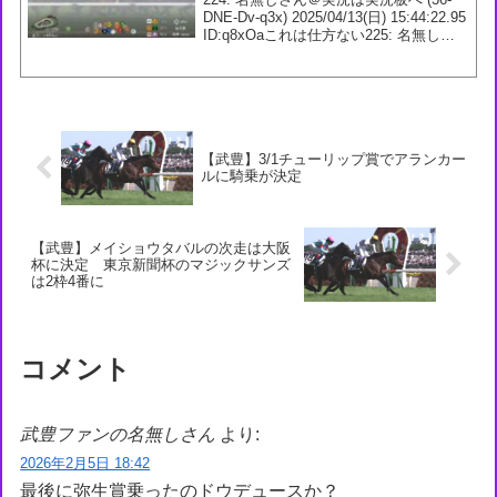
DNE-Dv-q3x) 2025/04/13(日) 15:44:22.95
ID:q8xOaこれは仕方ない225: 名無しさ
ん＠実況は実況板へ (M0-o7P-Zd-VvW)
2025/04/1...
【武豊】3/1チューリップ賞でアランカー
ルに騎乗が決定
【武豊】メイショウタバルの次走は大阪
杯に決定 東京新聞杯のマジックサンズ
は2枠4番に
コメント
武豊ファンの名無しさん
より:
2026年2月5日 18:42
最後に弥生賞乗ったのドウデュースか？