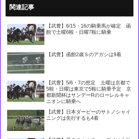
関連記事
【武豊】6/15・16の騎乗馬が確定 函
館で土曜6鞍・日曜7鞍に騎乗
【武豊】函館2歳Ｓのアガシは9着
【武豊】5/6・7の想定 土曜は京都で
5鞍・日曜は東京で5鞍に騎乗予定 京
都新聞杯はサンデーRのローレルキャ
ニオンに騎乗へ
【武豊】日本ダービーのサトノシャイ
ニングは先行するも4着