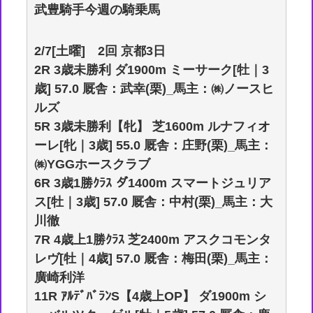
武豊騎手今週の騎乗馬
2/7[土曜] 2回 京都3日
2R 3歳未勝利 ダ1900m ミーサーク[牡｜3
歳] 57.0 厩舎：武幸(栗)_馬主：㈱ノースヒ
ルズ
5R 3歳未勝利【牝】 芝1600m ルナフィオ
ーレ[牝｜3歳] 55.0 厩舎：庄野(栗)_馬主：
㈱YGGホースクラブ
6R 3歳1勝ｸﾗｽ ダ1400m スマートジュリア
ス[牡｜3歳] 57.0 厩舎：中村(栗)_馬主：大
川徹
7R 4歳上1勝ｸﾗｽ 芝2400m アスクコモンタ
レヴ[牡｜4歳] 57.0 厩舎：梅田(栗)_馬主：
廣崎利洋
11R ｱﾙﾃﾞﾊﾞﾗﾝS【4歳上OP】 ダ1900m シ