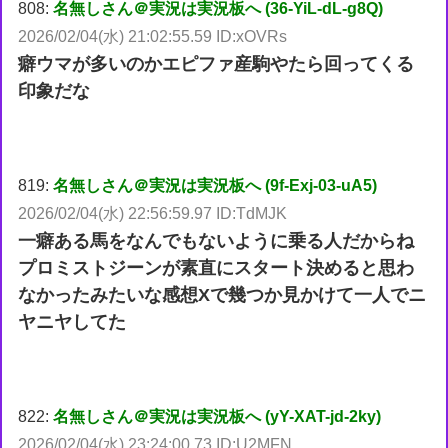
808:
名無しさん＠実況は実況板へ (36-YiL-dL-g8Q)
2026/02/04(水) 21:02:55.59 ID:xOVRs
癖ウマが多いのかエピファ産駒やたら回ってくる
印象だな
819:
名無しさん＠実況は実況板へ (9f-Exj-03-uA5)
2026/02/04(水) 22:56:59.97 ID:TdMJK
一癖ある馬をなんでもないように乗る人だからね
プロミストジーンが素直にスタート決めると思わ
なかったみたいな感想Xで幾つか見かけて一人でニ
ヤニヤしてた
822:
名無しさん＠実況は実況板へ (yY-XAT-jd-2ky)
2026/02/04(水) 23:24:00.73 ID:U2MFN