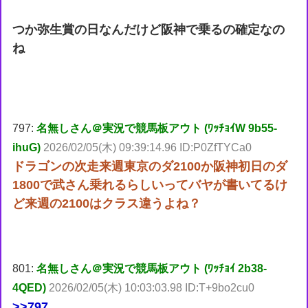
つか弥生賞の日なんだけど阪神で乗るの確定なの
ね
797:
名無しさん＠実況で競馬板アウト (ﾜｯﾁｮｲW 9b55-
ihuG)
2026/02/05(木) 09:39:14.96 ID:P0ZfTYCa0
ドラゴンの次走来週東京のダ2100か阪神初日のダ
1800で武さん乗れるらしいってバヤが書いてるけ
ど来週の2100はクラス違うよね？
801:
名無しさん＠実況で競馬板アウト (ﾜｯﾁｮｲ 2b38-
4QED)
2026/02/05(木) 10:03:03.98 ID:T+9bo2cu0
>>797