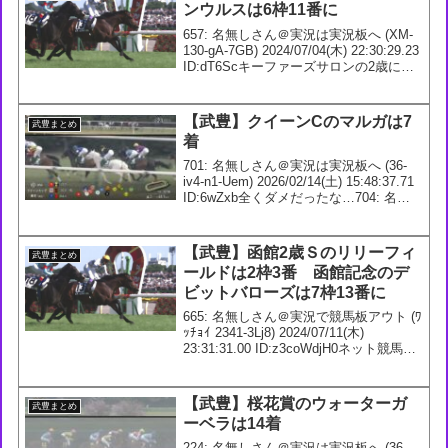
ンウルスは6枠11番に
657: 名無しさん＠実況は実況板へ (XM-
130-gA-7GB) 2024/07/04(木) 22:30:29.23
ID:dT6Scキーファーズサロンの2歳にト
リニティカレッジっていうオブライエン
厩舎の馬が登録されたな658: 名無し...
【武豊】クイーンCのマルガは7
武豊まとめ
着
701: 名無しさん＠実況は実況板へ (36-
iv4-n1-Uem) 2026/02/14(土) 15:48:37.71
ID:6wZxb全くダメだったな…704: 名無
しさん＠実況は実況板へ (9f-Fir-7d-cB4)
2026/02...
【武豊】函館2歳Ｓのリリーフィ
武豊まとめ
ールドは2枠3番 函館記念のデ
ビットバローズは7枠13番に
665: 名無しさん＠実況で競馬板アウト (ﾜ
ｯﾁｮｲ 2341-3Lj8) 2024/07/11(木)
23:31:31.00 ID:z3coWdjH0ネット競馬予
想人気土曜8R メイショウクモイ 5人
気10R ワレハウミノコ 3人気11...
【武豊】桜花賞のウォーターガ
武豊まとめ
ーベラは14着
224: 名無しさん＠実況は実況板へ (36-