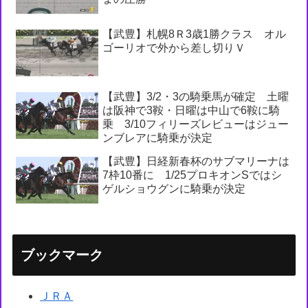
【武豊】札幌8Ｒ3歳1勝クラス オル
ゴーリオで外から差し切りＶ
【武豊】3/2・3の騎乗馬が確定 土曜
は阪神で3鞍・日曜は中山で6鞍に騎
乗 3/10フィリーズレビューはジュー
ンブレアに騎乗が決定
【武豊】日経新春杯のサブマリーナは
7枠10番に 1/25プロキオンSではシ
ゲルショウグンに騎乗が決定
ブックマーク
ＪＲＡ