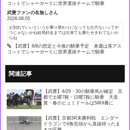
コットでシャーガーＣに世界選抜チームで騎乗
武豊ファンの名無しさん
2026.08.05
お別れでいいというか乗り替わりになっても仕方ないってや
つじゃないかね結局好走までは出来ても勝たせきれてないか
らね
【武豊】8/8の想定と今後の騎乗予定 来週は英アス
コットでシャーガーＣに世界選抜チームで騎乗
関連記事
【武豊】4/29・30の騎乗馬が確定 京
都で土曜7鞍・日曜7鞍に騎乗 天皇
賞・春のヒュミドールは5枠9番に
【武豊】京都3R未勝利戦 エンダー
ドラゴンで4角先頭から直線持ったま
まの圧勝