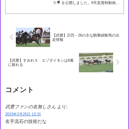
ラ🎥 を公開しました。#天皇賞秋動画に
一部乱れがありますのでご了承くださ
い。👇動画はこちら— JRA公式
(@JRA_Special) October 27, ...
【武豊】2/25・26の主な騎乗経験馬の出
走情報
【武豊】すみれＳ エゾダイモンは6着
に敗れる
コメント
武豊ファンの名無しさん
より:
2023年2月25日 13:31
名手流石の技術だな