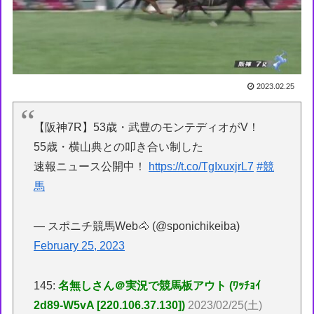
2023.02.25
【阪神7R】53歳・武豊のモンテディオがV！
55歳・横山典との叩き合い制した
速報ニュース公開中！
https://t.co/TgIxuxjrL7
#競
馬
— スポニチ競馬Web🐴 (@sponichikeiba)
February 25, 2023
145:
名無しさん＠実況で競馬板アウト (ﾜｯﾁｮｲ
2d89-W5vA [220.106.37.130])
2023/02/25(土)