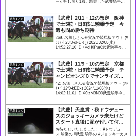
ーが押し切り1着。騎乗した武豊騎手は
本日、2着、2着、3着、1着、1着、1着。
これで3連勝！#武豊 #ナムラローズマリ
ー — 競馬ラボ (@keibalab) Jun...
【武豊】2/11・12の想定 阪神
武豊まとめ
で土5鞍・日8鞍に騎乗予定 今
週も固め勝ち期待
269: 名無しさん＠実況で競馬板アウト (ﾜ
ｯﾁｮｲ 23f0-dFDR ]) 2023/02/08(水)
14:52:27.10 ID:+voH0Pur0武豊騎手今週
の想定2/11 1回 阪神1日1R 3歳未勝利
【牝】 ダ1800m2R...
【武豊】11/9・10の想定 京都
武豊まとめ
で土3鞍・日6鞍に騎乗予定 チ
ャンピオンズＣでサンライズジ
パングに騎乗が決定
42: 名無しさん＠実況で競馬板アウト (ﾜｯ
ﾁｮｲ 12f0-kEEx) 2024/11/06(水)
14:02:11.61 ID:X0lzM3N00武豊騎手今週
の想定11/9 6回 京都3日1R 2歳未勝利
【牝】 ダ1200m2R 2歳...
【武豊】天皇賞・秋ドウデュー
武豊まとめ
スのジョッキーカメラ来たけど
スタート直後に泥が付いて何も
見えなくて残念
お待たせいたしました！！#ドウデュー
ス 騎乗の #武豊 騎手の #ジョッキーカメ