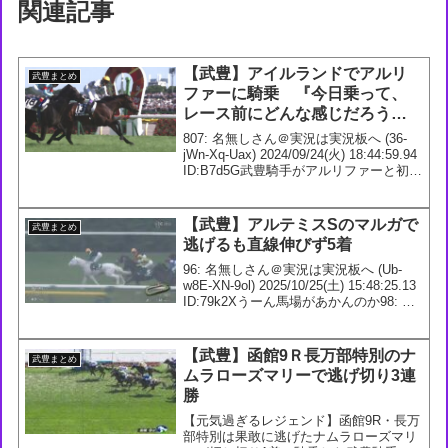
関連記事
【武豊】アイルランドでアルリ
武豊まとめ
ファーに騎乗 『今日乗って、
レース前にどんな感じだろう？
とか要らない心配が消えたのは
807: 名無しさん＠実況は実況板へ (36-
よかった』
jWn-Xq-Uax) 2024/09/24(火) 18:44:59.94
ID:B7d5G武豊騎手がアルリファーと初コ
ンタクト🐴
pic.twitter.com/pGzwH9mRuY— 東ス
ポ...
【武豊】アルテミスSのマルガで
武豊まとめ
逃げるも直線伸びず5着
96: 名無しさん＠実況は実況板へ (Ub-
w8E-XN-9ol) 2025/10/25(土) 15:48:25.13
ID:79k2Xうーん馬場があかんのか98: 名
無しさん＠実況は実況板へ (9f-uzW-7d-
cB4) 2025/10...
【武豊】函館9Ｒ長万部特別のナ
武豊まとめ
ムラローズマリーで逃げ切り3連
勝
【元気過ぎるレジェンド】函館9R・長万
部特別は果敢に逃げたナムラローズマリ