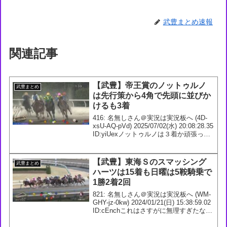
武豊まとめ速報
関連記事
【武豊】帝王賞のノットゥルノ
武豊まとめ
は先行策から4角で先頭に並びか
けるも3着
416: 名無しさん＠実況は実況板へ (4D-
xsU-AQ-pVd) 2025/07/02(水) 20:08:28.35
ID:yiUexノットゥルノは３着か頑張った
な417: 名無しさん＠実況は実況板へ (36-
LP5-SD-SBw) 2...
【武豊】東海Ｓのスマッシング
武豊まとめ
ハーツは15着も日曜は5鞍騎乗で
1勝2着2回
821: 名無しさん＠実況は実況板へ (WM-
GHY-jz-0kw) 2024/01/21(日) 15:38:59.02
ID:cEnchこれはさすがに無理すぎたな
822: 名無しさん＠実況は実況板へ (4D-
KOB-oZ-Itv) 202...