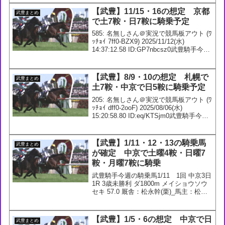
【武豊】11/15・16の想定 京都
武豊まとめ
で土7鞍・日7鞍に騎乗予定
585: 名無しさん＠実況で競馬板アウト (ﾜ
ｯﾁｮｲ 7ff0-BZX9) 2025/11/12(水)
14:37:12.58 ID:GP7nbcsz0武豊騎手今週
の想定11/15 4回 京都3日1R 2歳未勝利
ダ1800m メイショウ...
【武豊】8/9・10の想定 札幌で
武豊まとめ
土7鞍・中京で日5鞍に騎乗予定
205: 名無しさん＠実況で競馬板アウト (ﾜ
ｯﾁｮｲ dff0-2ooF) 2025/08/06(水)
15:20:58.80 ID:eq/KTSjm0武豊騎手今週
の想定8/9 1回 札幌5日1R 2歳未勝利 芝
1500m2R 3歳未勝利...
【武豊】1/11・12・13の騎乗馬
武豊まとめ
が確定 中京で土曜4鞍・日曜7
鞍・月曜7鞍に騎乗
武豊騎手今週の騎乗馬1/11 1回 中京3日
1R 3歳未勝利 ダ1800m メイショウソウ
セキ 57.0 厩舎：松永幹(栗)_馬主：松本
好雄2R 3歳未勝利 ダ1200m3R 3歳新馬
【牝】 ダ1800m4R 4歳上1勝ｸﾗｽ ダ
1400m...
【武豊】1/5・6の想定 中京で日
武豊まとめ