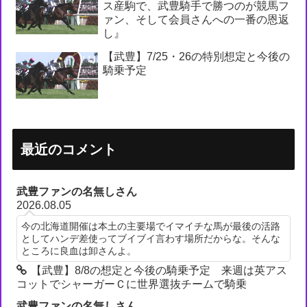
ス産駒で、武豊騎手で勝つのが競馬フ
ァン、そして会員さんへの一番の恩返
し』
【武豊】7/25・26の特別想定と今後の
騎乗予定
最近のコメント
武豊ファンの名無しさん
2026.08.05
今の北海道開催は本土の主要場でイマイチな馬が最後の活路
としてハンデ差使ってブイブイ言わす場所だからな。そんな
ところに良血は卸さんよ。
【武豊】8/8の想定と今後の騎乗予定 来週は英アス
コットでシャーガーＣに世界選抜チームで騎乗
武豊ファンの名無しさん