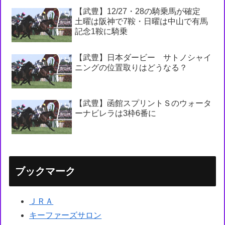
【武豊】12/27・28の騎乗馬が確定
土曜は阪神で7鞍・日曜は中山で有馬
記念1鞍に騎乗
【武豊】日本ダービー サトノシャイ
ニングの位置取りはどうなる？
【武豊】函館スプリントＳのウォータ
ーナビレラは3枠6番に
ブックマーク
ＪＲＡ
キーファーズサロン