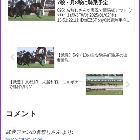
7鞍・月8鞍に騎乗予定
695: 名無しさん＠実況で競馬板アウト (ﾜ
ｯﾁｮｲ 1af0-3FWJ) 2025/01/02(木)
13:51:22.11 ID:sEZ6Pbhy0武豊騎手今週
の想定1/5 1回 中京1日1R 3歳未勝利 ダ
1800m チュウワチーフ...
【武豊】5/9・10の主な騎乗経験馬の出
走情報
【武豊】京都1R 未勝利戦 ミルボナー
で逃げ切りV
コメント
武豊ファンの名無しさん
より: