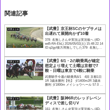
関連記事
【武豊】京王杯SCのヤブサメは
武豊まとめ
出遅れて展開向かず10着
378: 名無しさん＠実況は実況板へ (4D-
wd5-RA-EbL) 2026/05/02(土) 15:48:22.14
ID:q2gyl後方用無しでした379: 名無しさ
ん＠実況は実況板へ (au-NGh-Yd-SBw)
2026/05/...
【武豊】6/1・2の騎乗馬が確定
武豊まとめ
想定より増えて土曜は京都で7
鞍・日曜は東京で4鞍に騎乗
武豊騎手今週の騎乗馬6/1 4回 京都1日
1R 3歳未勝利【牝】 ダ1400m2R 3歳未
勝利 ダ1800m メイショウヘール 57.0 厩
舎：大橋(栗)_馬主：松本好雄3R 3歳未勝
利 ダ1200m マックスセレナーデ 55.0 厩
舎：橋...
【武豊】阪神6Rのレッドレベン
武豊まとめ
ディスで差し切りV
161: 名無しさん＠実況は実況板へ (4D-