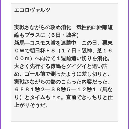
エコロヴァルツ
実戦さながらの攻め消化 気性的に距離短
縮もプラスに（６日・城谷）
新馬―コスモス賞を連勝中。この日、栗東
ＣＷで朝日杯ＦＳ（１７日・阪神、芝１６
００ｍ）へ向けて１週前追い切りを消化。
大きく先行する僚馬をグイグイと追い詰
め、ゴール前で測ったように差し切りと、
実戦さながらの熱のこもった内容だった。
６Ｆ８１秒２―３８秒５―１２秒１（馬な
り）とタイムも上々。直前できっちりと仕
上がりそうだ。