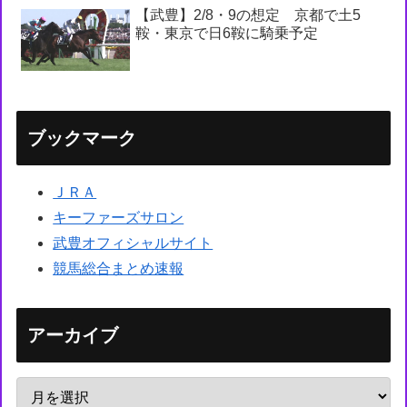
【武豊】2/8・9の想定 京都で土5
鞍・東京で日6鞍に騎乗予定
ブックマーク
ＪＲＡ
キーファーズサロン
武豊オフィシャルサイト
競馬総合まとめ速報
アーカイブ