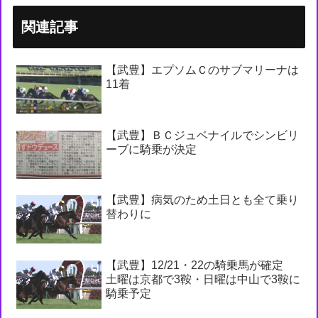
関連記事
【武豊】エプソムＣのサブマリーナは
11着
【武豊】ＢＣジュベナイルでシンビリ
ーブに騎乗が決定
【武豊】病気のため土日とも全て乗り
替わりに
【武豊】12/21・22の騎乗馬が確定
土曜は京都で3鞍・日曜は中山で3鞍に
騎乗予定