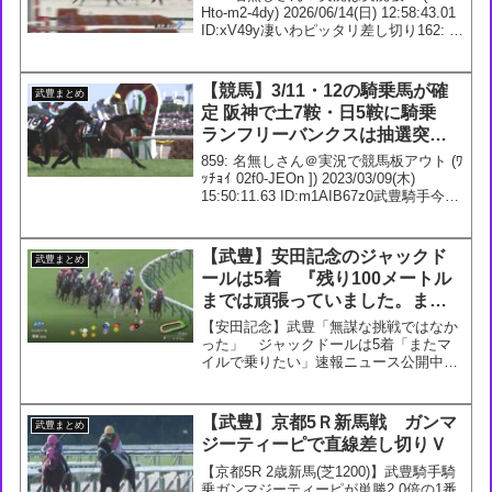
Hto-m2-4dy) 2026/06/14(日) 12:58:43.01
ID:xV49y凄いわピッタリ差し切り162: 名
無しさん＠実況は実況板へ (9f-BeU-J5-
2H7) 2026/...
【競馬】3/11・12の騎乗馬が確
武豊まとめ
定 阪神で土7鞍・日5鞍に騎乗
ランフリーバンクスは抽選突
破 ソーダズリングがいない
859: 名無しさん＠実況で競馬板アウト (ﾜ
ｯﾁｮｲ 02f0-JEOn ]) 2023/03/09(木)
15:50:11.63 ID:m1AIB67z0武豊騎手今週
の騎乗馬3/11 1回 阪神9日1R 3歳未勝利
【牝】 ダ1200m ...
【武豊】安田記念のジャックド
武豊まとめ
ールは5着 『残り100メートル
までは頑張っていました。また
マイルで乗りたいですね』
【安田記念】武豊「無謀な挑戦ではなか
った」 ジャックドールは5着「またマ
イルで乗りたい」速報ニュース公開中！
#競馬— スポニチ競馬Web🐴
(@sponichikeiba) June 4, 202320: 名無
しさん＠実況で競馬板アウト ...
【武豊】京都5Ｒ新馬戦 ガンマ
武豊まとめ
ジーティーピで直線差し切りＶ
【京都5R 2歳新馬(芝1200)】武豊騎手騎
乗ガンマジーティーピが単勝2.0倍の1番