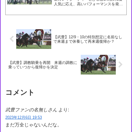
人気に応え、高いパフォーマンスを発揮
して差し切りV。父カレンブラックヒ
ル、全姉に重賞3着2回ラヴケリーがいる
血統。英字表記は「Gamma G T P」。
馬...
【武豊】12/9・10の特別想定に名前なし
で来週まで休養して再来週復帰か？
【武豊】調教騎乗を再開 来週の調教に
乗っていつから復帰かを決定
コメント
武豊ファンの名無しさん
より:
2023年12月6日 19:53
まだ万全じゃないんだな。