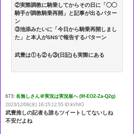
②実際調教に騎乗してからその日に「◯◯
騎手が調教騎乗再開」と記事が出るパター
ン
③池添みたいに「今日から騎乗再開しまし
た」と本人がSNSで報告するパターン
武豊は①も②も③(日記)も実際にある
673:
名無しさん＠実況は実況板へ (9f-EO2-Za-Q2g)
2023/12/06(水) 16:15:12.55 ID:kVhlO
武豊推しの記者も誰もツイートしてないしね
不安だよね