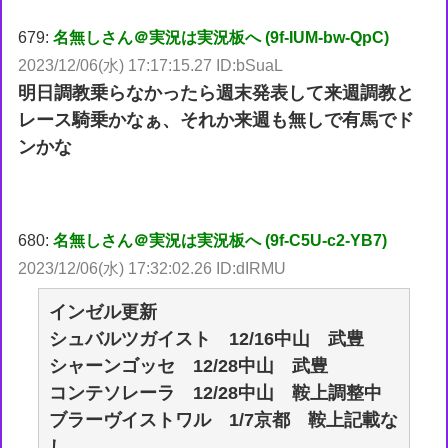
679:
名無しさん＠実況は実況板へ (9f-IUM-bw-QpC)
2023/12/06(水) 17:17:15.27 ID:bSuaL
明日調教乗らなかったら週末発表して来週調教と
レース騎乗かなぁ、それか来週も無しで有馬でド
ンかな
680:
名無しさん＠実況は実況板へ (9f-C5U-c2-YB7)
2023/12/06(水) 17:32:02.26 ID:dIRMU
インゼル更新
シュバルツガイスト 12/16中山 武豊
シャーンゴッセ 12/28中山 武豊
コンテソレーラ 12/28中山 鞍上調整中
ブラーヴイストワル 1/7京都 鞍上記載な
し