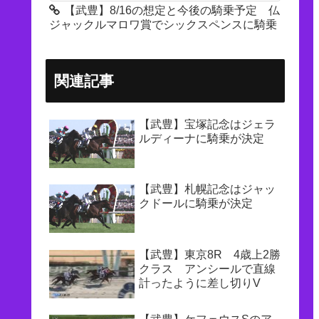
【武豊】8/16の想定と今後の騎乗予定 仏
ジャックルマロワ賞でシックスペンスに騎乗
関連記事
【武豊】宝塚記念はジェラ
ルディーナに騎乗が決定
【武豊】札幌記念はジャッ
クドールに騎乗が決定
【武豊】東京8R 4歳上2勝
クラス アンシールで直線
計ったように差し切りV