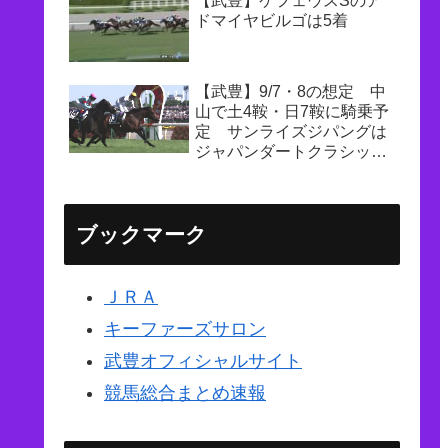
【武豊】ケフェウスSのア
ドマイヤビルゴは5着
【武豊】9/7・8の想定 中
山で土4鞍・日7鞍に騎乗予
定 サンライズジパングは
ジャパンダートクラシック
へ
ブックマーク
ＪＲＡ
キーファーズサロン
武豊オフィシャルサイト
競馬総合まとめ速報