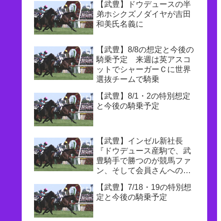
【武豊】ドウデュースの半
弟ホシクズノダイヤが吉田
和美氏名義に
【武豊】8/8の想定と今後の
騎乗予定 来週は英アスコ
ットでシャーガーＣに世界
選抜チームで騎乗
【武豊】8/1・2の特別想定
と今後の騎乗予定
【武豊】インゼル新社長
『ドウデュース産駒で、武
豊騎手で勝つのが競馬ファ
ン、そして会員さんへの一
番の恩返し』
【武豊】7/18・19の特別想
定と今後の騎乗予定