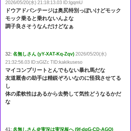
2026/05/20(水) 21:18:13.03 ID:IgqmU
ドウアドバンテージは奥尻特別っぽいけどモック
モック乗ると乗れないんよな
調子良さそうなんだけどなぁ
32:
名無しさん (yY-XAT-Kq-Zqv)
2026/05/20(水)
21:32:56.03 ID:sGIZc TID:kakikuseso
マイコンプリートとんでもない暴れ馬だな
友道厩舎の助手は精鋭ぞろいなのに怪我させてる
し
体の柔軟性はあるから去勢して気性どうなるかだ
な
41:
名無しさん＠実況は実況板へ (9f-dqG-CD-AGQ)