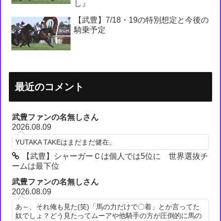
し』
【武豊】7/18・19の特別想定と今後の
騎乗予定
最近のコメント
武豊ファンの名無しさん
2026.08.09
YUTAKA TAKEはまだまだ健在。
【武豊】シャーガーＣは個人では5位に 世界選抜チ
ームは最下位
武豊ファンの名無しさん
2026.08.09
あ～、それ俺も見た(笑)「馬の力だけで〇着」とか言ってた
奴でしょ？どう見たってムーアや他騎手の方が圧倒的に馬の