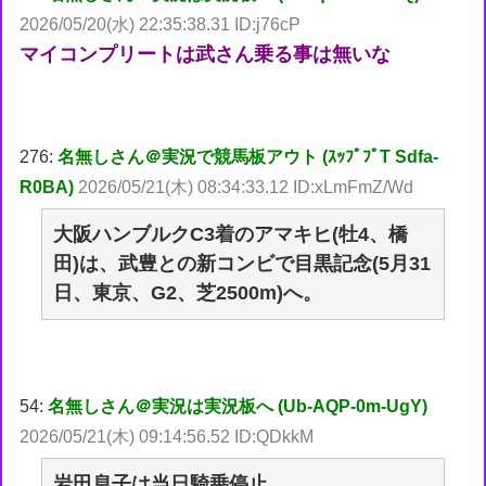
2026/05/20(水) 22:35:38.31 ID:j76cP
マイコンプリートは武さん乗る事は無いな
276:
名無しさん＠実況で競馬板アウト (ｽｯﾌﾟﾌﾟT Sdfa-
R0BA)
2026/05/21(木) 08:34:33.12 ID:xLmFmZ/Wd
大阪ハンブルクC3着のアマキヒ(牡4、橋
田)は、武豊との新コンビで目黒記念(5月31
日、東京、G2、芝2500m)へ。
54:
名無しさん＠実況は実況板へ (Ub-AQP-0m-UgY)
2026/05/21(木) 09:14:56.52 ID:QDkkM
岩田息子は当日騎乗停止