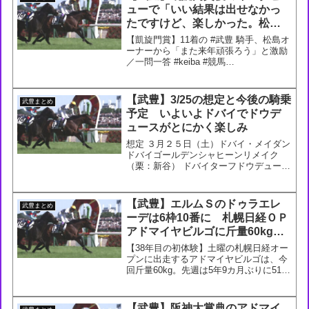
ューで「いい結果は出せなかっ
たですけど、楽しかった。松島
オーナーからは『また来年頑張
【凱旋門賞】11着の #武豊 騎手、松島オ
ろう』と言っていただきまし
ーナーから「また来年頑張ろう」と激励
／一問一答 #keiba #競馬
た。いつか勝ちたい」
#PrixdelArcdeTriomphe #アルリファー
#AlRiffa— 【極ウマ】日刊スポーツ競馬
公式 (@goku_u...
【武豊】3/25の想定と今後の騎乗
武豊まとめ
予定 いよいよドバイでドウデ
ュースがとにかく楽しみ
想定 ３月２５日（土）ドバイ・メイダン
ドバイゴールデンシャヒーンリメイク
（栗：新谷） ドバイターフドウデュース
（栗：友道） 今後の騎乗予定 ３月２５
日（土）メイダンドウデュース（ドバイ
ターフ）、リメイク（ドバイゴールデン
【武豊】エルムＳのドゥラエレ
武豊まとめ
シャヒーン）、ウォー...
ーデは6枠10番に 札幌日経ＯＰ
アドマイヤビルゴに斤量60kgで
騎乗 60kgでの騎乗はデビュー
【38年目の初体験】土曜の札幌日経オー
初に
プンに出走するアドマイヤビルゴは、今
回斤量60kg。先週は5年9カ月ぶりに51kg
で騎乗し話題になった武豊騎手ですが、
中央競馬で60kg以上に騎乗するのは、デ
ビュー38年目で初となります。#アドマ
【武豊】阪神大賞典のアドマイ