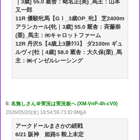
｜3歳] 55.0 厩舎：蛯名正(美)_馬主：山本
又一郎
11R 優駿牝馬【GⅠ_3歳OP_牝】 芝2400m
アランカール[牝｜3歳] 55.0 厩舎：斉藤崇
(栗)_馬主：㈲キャロットファーム
12R 丹沢S【4歳上3勝ｸﾗｽ】 ダ2100m ギュ
ルヴィ[牡｜4歳] 58.0 厩舎：大久保(栗)_馬
主：㈱インゼルレーシング
6:
名無しさん＠実況は実況板へ (XM-VnP-4h-cV0)
2026/05/20(水) 18:54:59.73 ID:9Mjj4
アークドールまさかの続戦
6/21 阪神 姫路S 鞍上未定