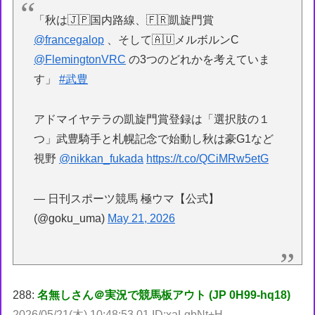
「秋は🇯🇵国内路線、🇫🇷凱旋門賞
@francegalop
、そして🇦🇺メルボルンC
@FlemingtonVRC
の3つのどれかを考えていま
す」
#武豊
アドマイヤテラの凱旋門賞登録は「選択肢の１
つ」武豊騎手と札幌記念で始動し秋は豪G1など
視野
@nikkan_fukada
https://t.co/QCiMRw5etG
— 日刊スポーツ競馬 極ウマ【公式】
(@goku_uma)
May 21, 2026
288:
名無しさん＠実況で競馬板アウト (JP 0H99-hq18)
2026/05/21(木) 10:48:53.01 ID:xaLgbNt+H