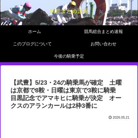
武豊まとめ速報
ホーム
競馬総合まとめ速報
このブログについて
お問い合わせ
今後の騎乗予定
【武豊】5/23・24の騎乗馬が確定 土曜
は京都で8鞍・日曜は東京で3鞍に騎乗
目黒記念でアマキヒに騎乗が決定 オー
クスのアランカールは2枠3番に
2026.05.21