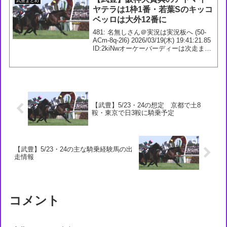
武豊まとめ
イヤビ...
ヤテラは1枠1番・若葉Sのキッコ
ベッロは大外12番に
481: 名無しさん＠実況は実況板へ (50-
ACm-8q-2l6) 2026/03/19(木) 19:41:21.85
ID:2kiNwオーケーバーディーは次走まだ
吾妻小富士S予定プロミストジーン 出
走できない場合鞍上津村でマーチステー
ク...
【武豊】5/23・24の想定 京都で土8
鞍・東京で日3鞍に騎乗予定
【武豊】5/23・24の主な騎乗経験馬の出
走情報
コメント