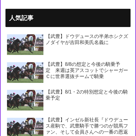
人気記事
【武豊】ドウデュースの半弟ホシクズ
ノダイヤが吉田和美氏名義に
【武豊】8/8の想定と今後の騎乗予
定 来週は英アスコットでシャーガー
Ｃに世界選抜チームで騎乗
【武豊】8/1・2の特別想定と今後の騎
乗予定
【武豊】インゼル新社長『ドウデュー
ス産駒で、武豊騎手で勝つのが競馬フ
ァン、そして会員さんへの一番の恩返