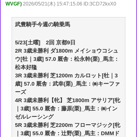
WVGF)
2026/05/21(木) 15:47:15.06 ID:3CD72kxX0
武豊騎手今週の騎乗馬
5/23[土曜] 2回 京都9日
2R 3歳未勝利 ダ1800m メイショウコシュ
ウ[牡｜3歳] 57.0 厩舎：松永幹(栗)_馬主：
松本好隆
3R 3歳未勝利 芝1200m カルロット[牡｜3
歳] 57.0 厩舎：武幸(栗)_馬主：㈱キーファ
ーズ
4R 3歳未勝利【牝】 芝1800m アサリア[牝
｜3歳] 55.0 厩舎：藤原(栗)_馬主：㈱イン
ゼルレーシング
5R 3歳未勝利 芝2200m フローマジック[牝
｜3歳] 55.0 厩舎：辻野(栗)_馬主：DMMド