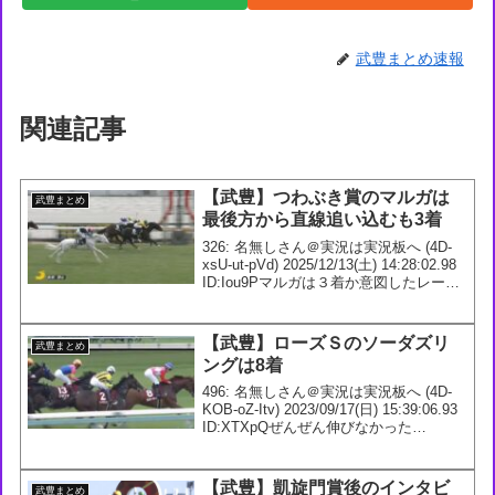
武豊まとめ速報
関連記事
【武豊】つわぶき賞のマルガは
武豊まとめ
最後方から直線追い込むも3着
326: 名無しさん＠実況は実況板へ (4D-
xsU-ut-pVd) 2025/12/13(土) 14:28:02.98
ID:Iou9Pマルガは３着か意図したレース
なら良いんだろうけど、やっぱ切れ味は
ない馬っすな327: 名無しさん＠実況...
【武豊】ローズＳのソーダズリ
武豊まとめ
ングは8着
496: 名無しさん＠実況は実況板へ (4D-
KOB-oZ-Itv) 2023/09/17(日) 15:39:06.93
ID:XTXpQぜんぜん伸びなかった
な・・・結果的にかなりのハイペースで
前目に付けたのが仇となったのかな497:
名無...
【武豊】凱旋門賞後のインタビ
武豊まとめ