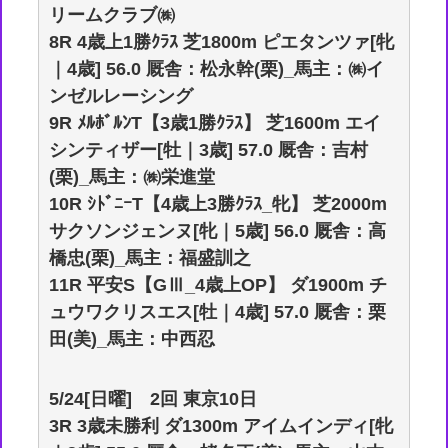
リームクラブ㈱
8R 4歳上1勝ｸﾗｽ 芝1800m ピエタンツァ[牝
｜4歳] 56.0 厩舎：松永幹(栗)_馬主：㈱イ
ンゼルレーシング
9R ﾒﾙﾎﾞﾙﾝT【3歳1勝ｸﾗｽ】 芝1600m エイ
シンティザー[牡｜3歳] 57.0 厩舎：吉村
(栗)_馬主：㈱栄進堂
10R ｼﾄﾞﾆｰT【4歳上3勝ｸﾗｽ_牝】 芝2000m
サクソンジェンヌ[牝｜5歳] 56.0 厩舎：高
橋忠(栗)_馬主：福盛訓之
11R 平安S【GⅢ_4歳上OP】 ダ1900m チ
ュウワクリスエス[牡｜4歳] 57.0 厩舎：栗
田(美)_馬主：中西忍
5/24[日曜] 2回 東京10日
3R 3歳未勝利 ダ1300m アイムインディ[牝