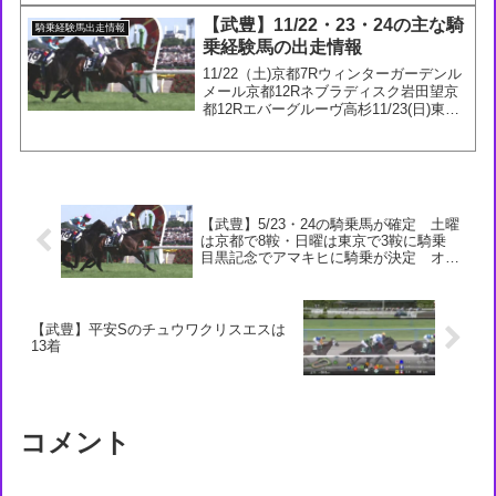
ヒルノドゴール幸京都12Rフェアリーラ
【武豊】11/22・23・24の主な騎
騎乗経験馬出走情報
イ...
乗経験馬の出走情報
11/22（土)京都7Rウィンターガーデンル
メール京都12Rネブラディスク岩田望京
都12Rエバーグルーヴ高杉11/23(日)東京
11Rロジアデレード柴田善京都2Rスマー
トコーラル藤懸京都3Rペプチドエレノア
高倉京都6Rメティエダール坂井京都...
【武豊】5/23・24の騎乗馬が確定 土曜
は京都で8鞍・日曜は東京で3鞍に騎乗
目黒記念でアマキヒに騎乗が決定 オー
クスのアランカールは2枠3番に
【武豊】平安Sのチュウワクリスエスは
13着
コメント