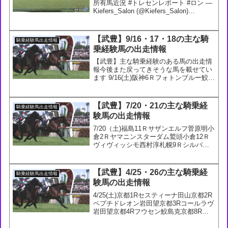
所有馬近況 #トレセンレポート #ロン —
Kiefers_Salon (@Kiefers_Salon)
December 22, 202238: 名無しさん＠実況
で競馬板アウト (ﾜｯﾁｮｲW 06...
【武豊】9/16・17・18の主な騎
騎乗経験馬出走情報
乗経験馬の出走情報
【武豊】主な騎乗経験のある馬の出走情
報今後また戻ってきそうな馬を載せてい
ます 9/16(土)阪神6Ｒフォトンブルー鮫島
克9/17(日)中山8Ｒコチョウラン横山典阪
神10Ｒハーツラプソディ藤岡康9/18(月)
中山9Ｒヨンク坂井瑠阪神2Ｒグレイ...
【武豊】7/20・21の主な騎乗経
騎乗経験馬出走情報
験馬の出走情報
7/20（土)福島11Ｒサザンエルフ菅原明小
倉2Ｒヤマニンスターダム鷲頭小倉12Ｒ
ヴィヴィッシモ西村淳札幌9Ｒシルバー
カレッジ浜中7/21(日)小倉3Ｒルージュル
リアン西塚小倉3Ｒユキカゼ松若小倉4Ｒ
カルデアデムーロ小倉4Ｒファミリーツ
【武豊】4/25・26の主な騎乗経
騎乗経験馬出走情報
リー...
験馬の出走情報
4/25(土)京都1Rセスティーナ田山京都2R
ペプチドレオン岩田望京都3Rコールラヴ
岩田望京都4Rフウセン鮫島克京都8Rア
イガーリー菱田京都10Rデルアヴァー西
村淳京都10Rマイノワール浜中京都11R