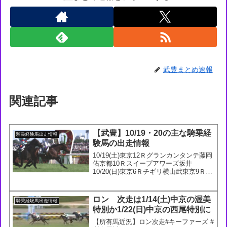
武豊まとめ速報
関連記事
【武豊】10/19・20の主な騎乗経
騎乗経験馬出走情報
験馬の出走情報
10/19(土)東京12Ｒグランカンタンテ藤岡
佑京都10Ｒスイープアワーズ坂井
10/20(日)東京6Ｒチギリ横山武東京9Ｒフ
ォーザボーイズ津村東京10Ｒトーセンリ
ョウ団野東京11Ｒルクスフロンティア横
山武東京12Ｒダノンスウィッチ津村京都
ロン 次走は1/14(土)中京の渥美
騎乗経験馬出走情報
1...
特別か1/22(日)中京の西尾特別に
【所有馬近況】ロン次走#キーファーズ #