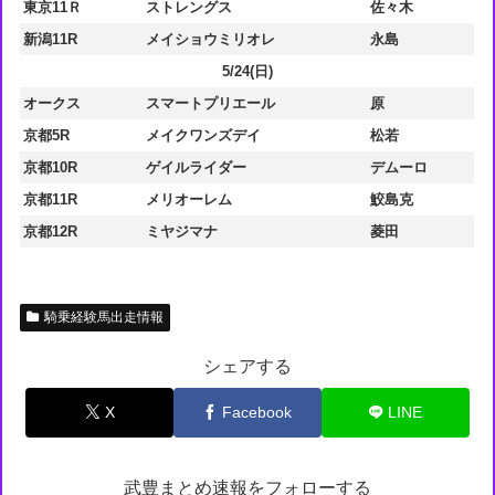
東京11Ｒ
ストレングス
佐々木
新潟11R
メイショウミリオレ
永島
5/24(日)
オークス
スマートプリエール
原
京都5R
メイクワンズデイ
松若
京都10R
ゲイルライダー
デムーロ
京都11R
メリオーレム
鮫島克
京都12R
ミヤジマナ
菱田
騎乗経験馬出走情報
シェアする
X
Facebook
LINE
武豊まとめ速報をフォローする