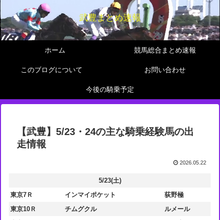
武豊まとめ速報
ホーム
競馬総合まとめ速報
このブログについて
お問い合わせ
今後の騎乗予定
【武豊】5/23・24の主な騎乗経験馬の出
走情報
2026.05.22
5/23(土)
東京7Ｒ
インマイポケット
荻野極
東京10Ｒ
チムグクル
ルメール