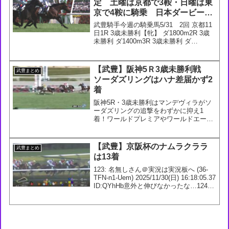
定 土曜は京都で3鞍・日曜は東
京で4鞍に騎乗 日本ダービーの
サトノシャイニングは大外18番
武豊騎手今週の騎乗馬5/31 2回 京都11
に
日1R 3歳未勝利【牝】 ダ1800m2R 3歳
未勝利 ダ1400m3R 3歳未勝利 ダ
1800m4R 3歳未勝利 芝1400m テキサス
ツイスター 57.0 厩舎：須貝(栗)_馬主：
㈱NICKS...
【武豊】阪神5Ｒ3歳未勝利戦
武豊まとめ
ソーダズリングはハナ差届かず2
着
阪神5R・3歳未勝利はマンデヴィラがソ
ーダズリングの追撃をわずかに抑え1
着！ワールドプレミアやワールドエー
ス、ヴェルトライゼンデの妹が嬉しい初
勝利を挙げました。#競馬 #マンデヴィラ
— 競馬ラボ (@keibalab) February ...
【武豊】京阪杯のナムラクララ
武豊まとめ
は13着
123: 名無しさん＠実況は実況板へ (36-
TFN-n1-Uem) 2025/11/30(日) 16:18:05.37
ID:QYhHb意外と伸びなかったな…124:
名無しさん＠実況は実況板へ (7w-R8v-
Ah-qCm) 2025/...