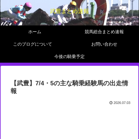
武豊まとめ速報
ホーム
競馬総合まとめ速報
このブログについて
お問い合わせ
今後の騎乗予定
【武豊】7/4・5の主な騎乗経験馬の出走情
報
2026.07.03