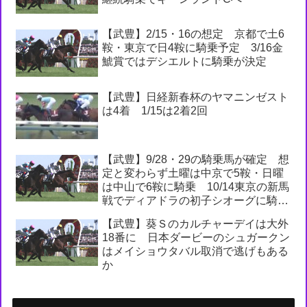
【武豊】2/15・16の想定 京都で土6
鞍・東京で日4鞍に騎乗予定 3/16金
鯱賞ではデシエルトに騎乗が決定
【武豊】日経新春杯のヤマニンゼスト
は4着 1/15は2着2回
【武豊】9/28・29の騎乗馬が確定 想
定と変わらず土曜は中京で5鞍・日曜
は中山で6鞍に騎乗 10/14東京の新馬
戦でディアドラの初子シオーグに騎乗
が決定
【武豊】葵Ｓのカルチャーデイは大外
18番に 日本ダービーのシュガークン
はメイショウタバル取消で逃げもある
か