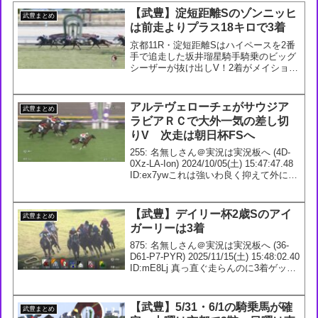
【武豊】淀短距離Sのゾンニッヒ
武豊まとめ
は前走よりプラス18キロで3着
京都11R・淀短距離Sはハイペースを2番
手で追走した坂井瑠星騎手騎乗のビッグ
シーザーが抜け出しV！2着がメイショウ
ソラフネ、3着がゾンニッヒ。#競馬 #淀
短距離S #ビッグシーザー #坂井瑠星—
競馬ラボ (@keibalab) Janua...
アルテヴェローチェがサウジア
武豊まとめ
ラビアＲＣで大外一気の差し切
りV 次走は朝日杯FSへ
255: 名無しさん＠実況は実況板へ (4D-
0Xz-LA-Ion) 2024/10/05(土) 15:47:47.48
ID:ex7ywこれは強いわ良く抑えて外に出
した257: 名無しさん＠実況は実況板へ
(9f-oLP-IE-7GB) ...
【武豊】デイリー杯2歳Sのアイ
武豊まとめ
ガーリーは3着
875: 名無しさん＠実況は実況板へ (36-
D61-P7-PYR) 2025/11/15(土) 15:48:02.40
ID:mE8Lj 真っ直ぐ走らんのに3着ゲット
876: 名無しさん＠実況は実況板へ (50-
Epv-ap-FD3) ...
【武豊】5/31・6/1の騎乗馬が確
武豊まとめ