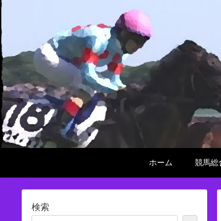
ホーム
競馬総
検索