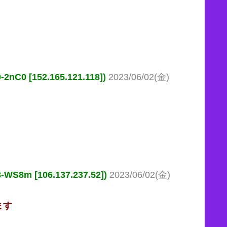
 [152.165.121.118])
2023/06/02(金)
m [106.137.237.52])
2023/06/02(金)
ます