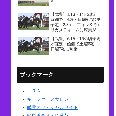
V
【武豊】1/13・14の想定
京都で土4鞍・日6鞍に騎乗
予定 2/3エルフィンSでエ
リカスティームに騎乗が決
定
【武豊】6/15・16の騎乗馬
が確定 函館で土曜6鞍・
日曜7鞍に騎乗
ブックマーク
ＪＲＡ
キーファーズサロン
武豊オフィシャルサイト
競馬総合まとめ速報