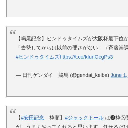
【鳴尾記念】ヒンドゥタイムズが大阪杯最下位
「去勢してからは以前の硬さがない」（斉藤崇
#ヒンドゥタイムズ
https://t.co/kIunGcgPs3
— 日刊ゲンダイ 競馬 (@gendai_keiba)
June 1
【
#安田記念
枠順】
#ジャックドール
は❷枠③
が、うまくやってくれると思います。任せるだ