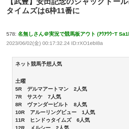
【武豊】安田記念のジャックドール
タイムズは6枠11番に
578:
名無しさん＠実況で競馬板アウト (ｱｳｱｳｳｰT Sa1b-0O5
2023/06/02(金) 00:17:32.24 ID:rXO1ebI8a
ネット競馬予想人気
土曜
5R デルマアートマン 2人気
7R サスケ 7人気
8R ヴァンダービルト 8人気
10R アルーリングビュー 1人気
11R ヒンドゥタイムズ 6人気
12R メルシー 2人気