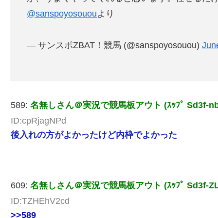
@sanspoyosouou
より
— サンスポZBAT！競馬 (@sanspoyosouou)
Jun
589:
名無しさん＠実況で競馬板アウト (ｽｯﾌﾟ Sd3f-nbaL [
ID:cpRjagNPd
後入れの方がよかったけど内枠でよかった
609:
名無しさん＠実況で競馬板アウト (ｽｯﾌﾟ Sd3f-ZL0n [
ID:TZHEhV2cd
>>589