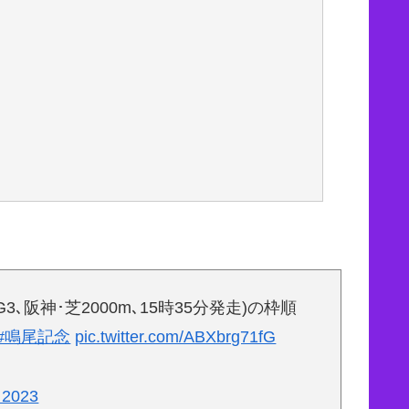
3､阪神･芝2000m､15時35分発走)の枠順
#鳴尾記念
pic.twitter.com/ABXbrg71fG
 2023