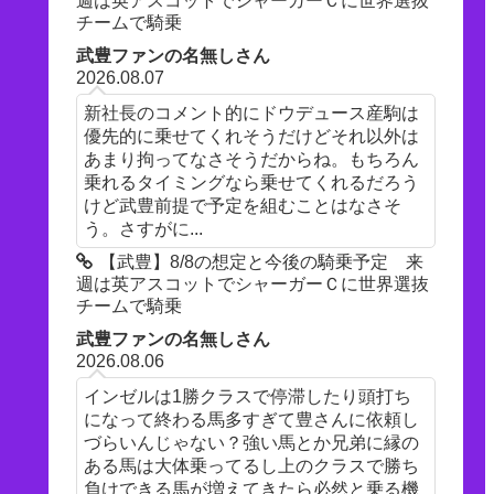
週は英アスコットでシャーガーＣに世界選抜
チームで騎乗
武豊ファンの名無しさん
2026.08.07
新社長のコメント的にドウデュース産駒は
優先的に乗せてくれそうだけどそれ以外は
あまり拘ってなさそうだからね。もちろん
乗れるタイミングなら乗せてくれるだろう
けど武豊前提で予定を組むことはなさそ
う。さすがに...
【武豊】8/8の想定と今後の騎乗予定 来
週は英アスコットでシャーガーＣに世界選抜
チームで騎乗
武豊ファンの名無しさん
2026.08.06
インゼルは1勝クラスで停滞したり頭打ち
になって終わる馬多すぎて豊さんに依頼し
づらいんじゃない？強い馬とか兄弟に縁の
ある馬は大体乗ってるし上のクラスで勝ち
負けできる馬が増えてきたら必然と乗る機