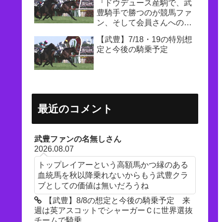
『ドウデュース産駒で、武
豊騎手で勝つのが競馬ファ
ン、そして会員さんへの一
番の恩返し』
【武豊】7/18・19の特別想
定と今後の騎乗予定
最近のコメント
武豊ファンの名無しさん
2026.08.07
トップレイアーという高額馬かつ縁のある
血統馬を秋以降乗れないからもう武豊クラ
ブとしての価値は無いだろうね
【武豊】8/8の想定と今後の騎乗予定 来
週は英アスコットでシャーガーＣに世界選抜
チームで騎乗