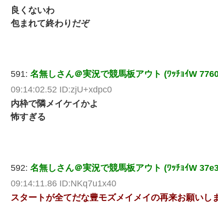
良くないわ
包まれて終わりだぞ
591:
名無しさん＠実況で競馬板アウト (ﾜｯﾁｮｲW 7760-2nC0
09:14:02.52 ID:zjU+xdpc0
内枠で隣メイケイかよ
怖すぎる
592:
名無しさん＠実況で競馬板アウト (ﾜｯﾁｮｲW 37e3-WS8
09:14:11.86 ID:NKq7u1x40
スタートが全てだな豊モズメイメイの再来お願いし