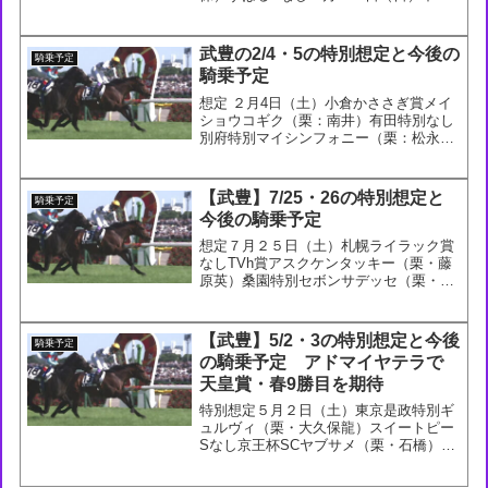
天白川特別アーマルコライト（栗・寺
島）新春Sなし淀短距離Sなし１月１３日
（月）中京鳥羽特別ミッドナイトラスタ
武豊の2/4・5の特別想定と今後の
騎乗予定
雅Sサイモンザナドゥシン...
騎乗予定
想定 ２月4日（土）小倉かささぎ賞メイ
ショウコギク（栗：南井）有田特別なし
別府特別マイシンフォニー（栗：松永
幹） ２月５日（日）東京ゆりかもめ賞イ
ンスタキング（美：蛯名正）銀蹄Ｓアメ
リカンファクト（美：戸田）東京新聞杯
【武豊】7/25・26の特別想定と
騎乗予定
エアロロノア（栗：笹田...
今後の騎乗予定
想定７月２５日（土）札幌ライラック賞
なしTVh賞アスクケンタッキー（栗・藤
原英）桑園特別セボンサデッセ（栗・橋
口）７月２６日（日）札幌羊ヶ丘特別な
し札幌日経賞レッドテリオス（美・古賀
慎）厚岸特別なし今後の騎乗予定今後の
【武豊】5/2・3の特別想定と今後
騎乗予定
騎乗予定７月２０日（月...
の騎乗予定 アドマイヤテラで
天皇賞・春9勝目を期待
特別想定５月２日（土）東京是政特別ギ
ュルヴィ（栗・大久保龍）スイートピー
Sなし京王杯SCヤブサメ（栗・石橋）５
月３日（日）京都御池特別なし六波羅特
別なし朱雀Sエヴァンスウィート（栗・