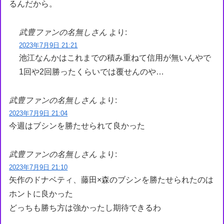
るんだから。
武豊ファンの名無しさん
より:
2023年7月9日 21:21
池江なんかはこれまでの積み重ねて信用が無いんやで
1回や2回勝ったくらいでは覆せんのや…
武豊ファンの名無しさん
より:
2023年7月9日 21:04
今週はブシンを勝たせられて良かった
武豊ファンの名無しさん
より:
2023年7月9日 21:10
矢作のドナベティ、藤田×森のブシンを勝たせられたのは
ホントに良かった
どっちも勝ち方は強かったし期待できるわ