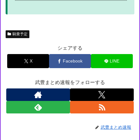
騎乗予定
シェアする
X
Facebook
LINE
武豊まとめ速報をフォローする
武豊まとめ速報