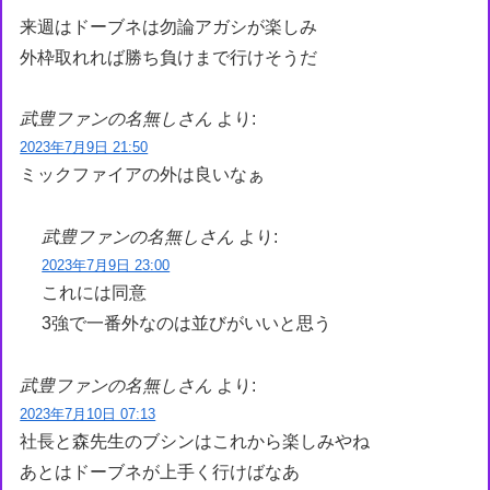
来週はドーブネは勿論アガシが楽しみ
外枠取れれば勝ち負けまで行けそうだ
武豊ファンの名無しさん
より:
2023年7月9日 21:50
ミックファイアの外は良いなぁ
武豊ファンの名無しさん
より:
2023年7月9日 23:00
これには同意
3強で一番外なのは並びがいいと思う
武豊ファンの名無しさん
より:
2023年7月10日 07:13
社長と森先生のブシンはこれから楽しみやね
あとはドーブネが上手く行けばなあ