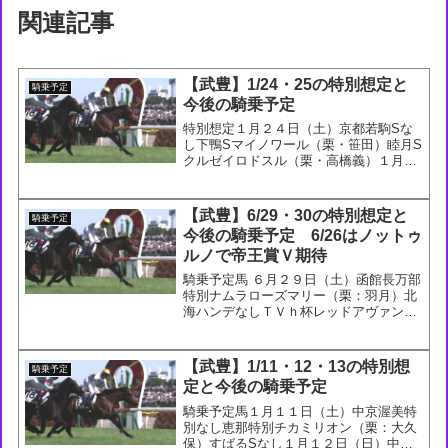
関連記事
【武豊】1/24・25の特別想定と
騎乗予定
今後の騎乗予定
特別想定１月２４日（土）京都若駒Sな
し下鴨Sマイノワール（栗・笹田）睦月S
クルゼイロドスル（栗・高橋義）１月２
５日（日）京都河津桜賞スマートプリエ
ール（栗・大久保龍）山城Sなしプロキ
オンSシゲルショウグン（栗・大橋）今
【武豊】6/29・30の特別想定と
騎乗予定
後の騎乗予定今後の騎乗...
今後の騎乗予定 6/26はノットゥ
ルノで帝王賞Ｖ期待
騎乗予定馬 ６月２９日（土）函館長万部
特別ナムラローズマリー（栗：羽月）北
海ハンデなしＴＶｈ杯レッドアヴァンテ
ィ（美：尾関）６月３０日（日）函館竜
飛崎特別なし立待岬特別スイミーユニバ
ンス（栗：平田）巴賞デビットバローズ
【武豊】1/11・12・13の特別想
騎乗予定
（栗：上村）今後の騎乗...
定と今後の騎乗予定
騎乗予定馬１月１１日（土）中京渥美特
別なし恵那特別チカミリオン（栗：大久
保）すばるSなし１月１２日（日）中京