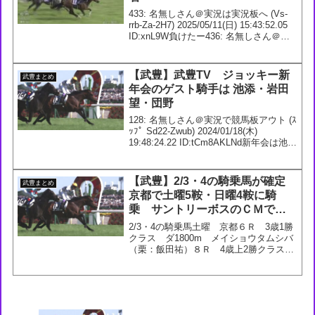
433: 名無しさん＠実況は実況板へ (Vs-
rrb-Za-2H7) 2025/05/11(日) 15:43:52.05
ID:xnL9W負けたー436: 名無しさん＠実
況は実況板へ (4D-KOB-Dp-Itv)
2025/05/11(日...
【武豊】武豊TV ジョッキー新
武豊まとめ
年会のゲスト騎手は 池添・岩田
望・団野
128: 名無しさん＠実況で競馬板アウト (ｽ
ｯﾌﾟ Sd22-Zwub) 2024/01/18(木)
19:48:24.22 ID:tCm8AKLNd新年会は池
添、岩田望来、団野みたいだね131: 名無
しさん＠実況で競馬板アウト (ﾜｯﾁ...
【武豊】2/3・4の騎乗馬が確定
武豊まとめ
京都で土曜5鞍・日曜4鞍に騎
乗 サントリーボスのＣＭでタ
ンタンタケユタカ
2/3・4の騎乗馬土曜 京都６Ｒ 3歳1勝
クラス ダ1800m メイショウタムシバ
（栗：飯田祐）８Ｒ 4歳上2勝クラス
芝1200m エールレヴリー（栗：武英）
９Ｒ 橿原Ｓ ダ1200m タマモダイジ
ョッキ（栗：緒方）10Ｒ エルフィン
Ｓ ...