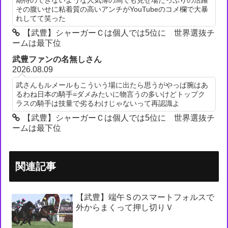
その腹いせに粘着質の高いアンチがYouTubeのコメ欄で大暴
れしてて笑った
【武豊】シャーガーＣは個人では5位に 世界選抜チ
ームは最下位
武豊ファンの名無しさん
2026.08.09
武さんもルメールもこういう場に出たら思うがやっぱ腕はあ
るわね日本の騎手=ダメみたいに物言うの多いけどトップク
ラスの騎手は技量で劣るわけじゃないって再認識よ
【武豊】シャーガーＣは個人では5位に 世界選抜チ
ームは最下位
関連記事
【武豊】端午Ｓのスマートフォルスで
外からまくって押し切りＶ