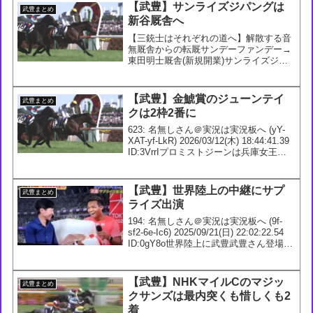
【武豊】サンライズジパングは
武豊まとめ
新谷厩舎へ
【三銃士はそれぞれの道へ】解散する音
無厩舎からの転厩サンデーファンデー→
東田明士厩舎(新規開業)サンライズジパ
ング→新谷功一厩舎デルマソトガケ→須
貝尚介厩舎#サンデーファンデー #サンラ
イズジパング #デルマソトガケ
【武豊】金鯱賞のジューンテイ
武豊まとめ
pic.twitter...
クは2枠2番に
623: 名無しさん＠実況は実況板へ (yY-
XAT-yf-LkR) 2026/03/12(木) 18:44:41.39
ID:3VrrIプロミストジーンは兵庫女王盃
出走できれば継続と出資者らしき人たち
が呟いてるね3勝クラス勝ちの賞金しか
な...
【武豊】世界陸上の中継にサプ
武豊まとめ
ライズ出演
194: 名無しさん＠実況は実況板へ (9f-
sf2-6e-Ic6) 2025/09/21(日) 22:02:22.54
ID:0gY8o世界陸上に武豊武豊さん登場に
壊れる村竹ラシッド（笑）
pic.twitter.com/4YM9uiBq...
【武豊】NHKマイルCのマジッ
武豊まとめ
クサンズは最内突くも惜しくも2
着