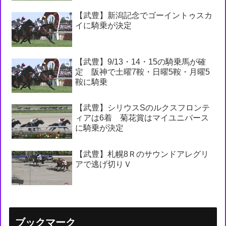
【武豊】新潟記念でゴーイントゥスカ
イに騎乗が決定
【武豊】9/13・14・15の騎乗馬が確
定 阪神で土曜7鞍・日曜5鞍・月曜5
鞍に騎乗
【武豊】シリウスSのルクスフロンテ
ィアは6着 菊花賞はマイユニバース
に騎乗が決定
【武豊】札幌8Ｒのサウンドアレグリ
アで逃げ切りＶ
ブックマーク