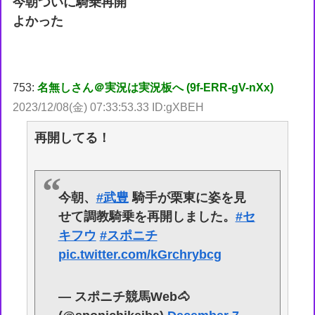
今朝ついに騎乗再開
よかった
753:
名無しさん＠実況は実況板へ (9f-ERR-gV-nXx)
2023/12/08(金) 07:33:53.33 ID:gXBEH
再開してる！
今朝、
#武豊
騎手が栗東に姿を見
せて調教騎乗を再開しました。
#セ
キフウ
#スポニチ
pic.twitter.com/kGrchrybcg
— スポニチ競馬Web🐴