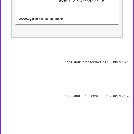
- 武豊オフィシャルサイト
www.yutaka-take.com
https://talk.jp/boards/keiba/1700970894
https://talk.jp/boards/keiba/1700970894