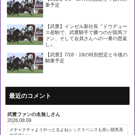
乗予定
【武豊】インゼル新社長『ドウデュー
ス産駒で、武豊騎手で勝つのが競馬フ
ァン、そして会員さんへの一番の恩返
し』
【武豊】7/18・19の特別想定と今後の
騎乗予定
最近のコメント
武豊ファンの名無しさん
2026.08.09
メチャクチャようやっとるよねシックスペンスも良い競馬見
せてほしい