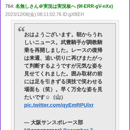
764:
名無しさん＠実況は実況板へ (9f-ERR-gV-nXx)
2023/12/08(金) 08:11:02.76 ID:gXBEH
おはようございます。朝からうれ
しいニュース。武豊騎手が調教騎
乗を再開しました。レースの復帰
は来週、追い切りに再びまたがっ
て判断するようですが元気な姿を
見せてくれました。囲み取材の前
には足を引きずる演技で笑わせる
場面も（笑）。早く万全な姿を見
たいです☺️（山）
pic.twitter.com/qyEmRPUlxr
— 大阪サンスポレース部