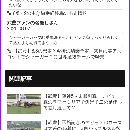
たいな
8/8・9の主な騎乗経験馬の出走情報
武豊ファンの名無しさん
2026.08.07
シャーガーカップ騎乗馬決まったけど人気薄ばっかりらしく
てあんまり期待できないな
【武豊】8/8の想定と今後の騎乗予定 来週は英アス
コットでシャーガーＣに世界選抜チームで騎乗
関連記事
【武豊】阪神5Ｒ未勝利戦 デビュー
戦のラファミリアで逃げて二の足使っ
て差し返してＶ
【武豊】函館記念のデビットバローズ
は大差の16着に 3角からズルズル後