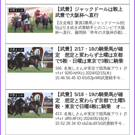
出すきっかけとなったのはある一頭の馬
との出会いだったと語る#郷ひろみ×#武
【武豊】ジャックドールは鞍上
武豊まとめ
豊#スイッチインタ...
武豊で大阪杯へ直行
【次走報】重賞2勝馬ジャックドール(牡
5)は引き続き武豊騎手とのコンビで大阪
杯へ直行。藤岡師「昨年の大阪杯(5着)は
馬場が悪く、時計も速い中で落鉄をして
いた。G1を勝つ力はありますし、勝たな
いと」#ジャックドール— netkeiba
【武豊】2/17・18の騎乗馬が確
武豊まとめ
(@n...
定 想定と変わらず土曜は京都
で5鞍・日曜は東京で3鞍に騎乗
166: 名無しさん＠実況で競馬板アウト (ﾜ
ｯﾁｮｲ 92f0-hHXc) 2024/02/15(木)
15:46:56.45 ID:6St53jxW0武豊騎手今週
の騎乗馬2/17 2回 京都7日6R 3歳1勝ｸﾗ
ｽ 芝1400m メイシ...
【武豊】5/18・19の騎乗馬が確
武豊まとめ
定 想定と変わらず京都で土曜5
鞍・東京で日曜4鞍に騎乗 オー
クスのスウィープフィートは7枠
413: 名無しさん＠実況で競馬板アウト (ﾜ
13番に
ｯﾁｮｲ dff0-8FIX) 2024/05/16(木)
15:52:28.34 ID:sbZdcdXS0武豊騎手今週
の騎乗馬5/18 3回 京都9日4R 3歳未勝利
芝1400m スウィート...