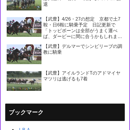
退
【武豊】4/26・27の想定 京都で土7
鞍・日6鞍に騎乗予定 日記更新で
「トッピボーンは全部がうまく運べ
ば、ダービーに間に合うかもしれませ
ん」
【武豊】デルマーでシンビリーブの調
教に騎乗
【武豊】アイルランドTのアドマイヤ
マツリは逃げるも7着
ブックマーク
ＪＲＡ