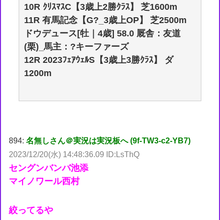
10R ｸﾘｽﾏｽC【3歳上2勝ｸﾗｽ】 芝1600m
11R 有馬記念【G?_3歳上OP】 芝2500m
ドウデュース[牡｜4歳] 58.0 厩舎：友道
(栗)_馬主：?キーファーズ
12R 2023ﾌｪｱｳｪﾙS【3歳上3勝ｸﾗｽ】 ダ
1200m
894:
名無しさん＠実況は実況板へ (9f-TW3-c2-YB7)
2023/12/20(水) 14:48:36.09 ID:LsThQ
セングンバンバ池添
マイノワール西村
絞ってるや