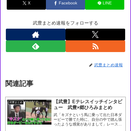
X
Facebook
LINE
武豊まとめ速報をフォローする
武豊まとめ速報
関連記事
【武豊】Eテレスイッチインタビ
武豊まとめ
ュー 武豊×郷ひろみまとめ
武「キズナという馬に乗って出た日本ダ
ービーで勝てた時に、自分の中で踏ん張
ったような感覚がありまして」レース中
の落馬から3年の“スランプ”そこから抜け