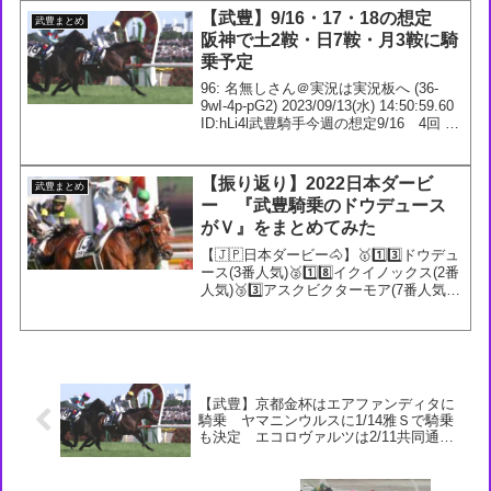
【武豊】9/16・17・18の想定
武豊まとめ
阪神で土2鞍・日7鞍・月3鞍に騎
乗予定
96: 名無しさん＠実況は実況板へ (36-
9wI-4p-pG2) 2023/09/13(水) 14:50:59.60
ID:hLi4l武豊騎手今週の想定9/16 4回 阪
神3日1R 2歳未勝利 ダ1800m2R 2歳未勝
利 ダ1400m3...
【振り返り】2022日本ダービ
武豊まとめ
ー 『武豊騎乗のドウデュース
がＶ』をまとめてみた
【🇯🇵日本ダービー🐴】🥇1️⃣3️⃣ドウデュ
ース(3番人気)🥈1️⃣8️⃣イクイノックス(2番
人気)🥉3️⃣アスクビクターモア(7番人気)
「ドウデュース逆襲の末脚武豊ダービー
6勝目！」3番人気ドウデュースがゴール
前で早めに抜け出すと強襲する...
【武豊】京都金杯はエアファンディタに
騎乗 ヤマニンウルスに1/14雅Ｓで騎乗
も決定 エコロヴァルツは2/11共同通信
杯を視野に