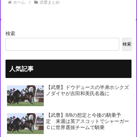
ホーム
武豊まとめ
検索
検索
人気記事
【武豊】ドウデュースの半弟ホシクズ
ノダイヤが吉田和美氏名義に
【武豊】8/8の想定と今後の騎乗予
定 来週は英アスコットでシャーガー
Ｃに世界選抜チームで騎乗