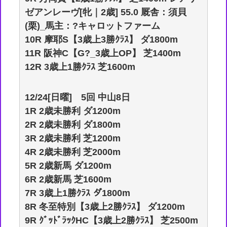
ゼアンレーヴ[牝｜2歳] 55.0 厩舎：須貝
(栗)_馬主：?キャロットファーム
10R 摩耶S【3歳上3勝ｸﾗｽ】 ダ1800m
11R 阪神C【G?_3歳上OP】 芝1400m
12R 3歳上1勝ｸﾗｽ 芝1600m
12/24[日曜] 5回 中山8日
1R 2歳未勝利 ダ1200m
2R 2歳未勝利 ダ1800m
3R 2歳未勝利 芝1200m
4R 2歳未勝利 芝2000m
5R 2歳新馬 ダ1200m
6R 2歳新馬 芝1600m
7R 3歳上1勝ｸﾗｽ ダ1800m
8R 冬至特別【3歳上2勝ｸﾗｽ】 ダ1200m
9R ｸﾞｯﾄﾞﾗｯｸHC【3歳上2勝ｸﾗｽ】 芝2500m