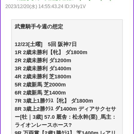
2023/12/20(水) 14:55:43.24 ID:XHy1V
武豊騎手今週の想定
12/23[土曜] 5回 阪神7日
1R 2歳未勝利【牝】 ダ1800m
2R 2歳未勝利 ダ1200m
3R 2歳未勝利 ダ1400m
4R 2歳未勝利 芝1800m
5R 2歳新馬 芝2000m
6R 2歳新馬 芝1400m
7R 3歳上1勝ｸﾗｽ【牝】 ダ1800m
8R 3歳上2勝ｸﾗｽ ダ1400m ディアサクセサ
ー[牡｜3歳] 57.0 厩舎：松永幹(栗)_馬主：
ライオンレースホース?
9R 万両賞【2歳1勝ｸﾗｽ】 芝1400m レアリ