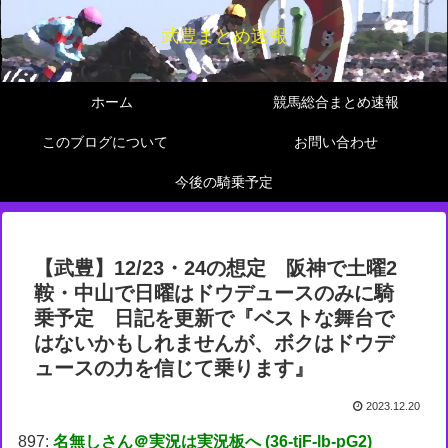
武豊まとめ速報
ホーム
競馬総合まとめ速報
このブログについて
お問い合わせ
今後の騎乗予定
【武豊】12/23・24の想定 阪神で土曜2
鞍・中山で日曜はドウデュースのみに騎
乗予定 日記を更新で『ベストな舞台で
はないかもしれませんが、ボクはドウデ
ュースの力を信じて乗ります』
2023.12.20
897:
名無しさん＠実況は実況板へ (36-tjF-lb-pG2)