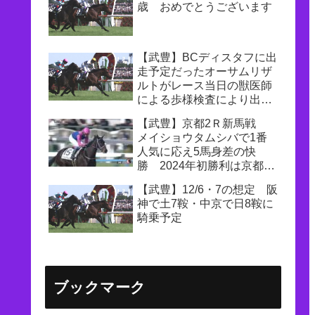
歳 おめでとうございます
【武豊】BCディスタフに出
走予定だったオーサムリザ
ルトがレース当日の獣医師
による歩様検査により出走
取消に レースはソーピー
【武豊】京都2Ｒ新馬戦
ドアンナが逃げ切りV
メイショウタムシバで1番
人気に応え5馬身差の快
勝 2024年初勝利は京都
1400勝目
【武豊】12/6・7の想定 阪
神で土7鞍・中京で日8鞍に
騎乗予定
ブックマーク