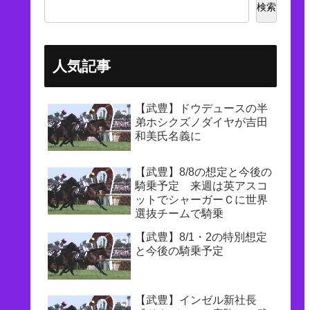
検索
人気記事
【武豊】ドウデュースの半
弟ホシクズノダイヤが吉田
和美氏名義に
【武豊】8/8の想定と今後の
騎乗予定 来週は英アスコ
ットでシャーガーＣに世界
選抜チームで騎乗
【武豊】8/1・2の特別想定
と今後の騎乗予定
【武豊】インゼル新社長