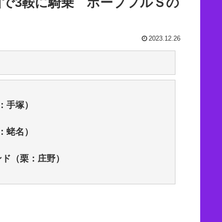
中山で3鞍に騎乗 ホープフルＳの
2023.12.26
美：手塚）
美：蛯名）
ンド（栗：庄野）