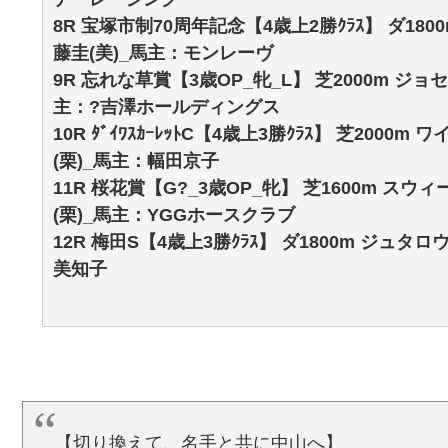
8R 宝塚市制70周年記念【4歳上2勝ｸﾗｽ】 ダ1800
藤圭(美)_馬主：モンレーヴ
9R 忘れな草賞【3歳OP_牝_L】 芝2000m ジョセ
主：?吉澤ホールディングス
10R ﾀﾞｲﾜｽｶｰﾚｯﾄC【4歳上3勝ｸﾗｽ】 芝2000
(栗)_馬主：幅田京子
11R 桜花賞【G?_3歳OP_牝】 芝1600m スウィ
(栗)_馬主：YGGホースクラブ
12R 梅田S【4歳上3勝ｸﾗｽ】 ダ1800m ジュタロ
美知子
【切り換えて、名手と共に中山へ】