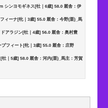
m シンヨモギネス[牡｜6歳] 58.0 厩舎：伊
フィーナ[牝｜3歳] 55.0 厩舎：今野(栗)_馬
m ワイドアラジン[牡｜4歳] 56.0 厩舎：奥村豊
ープフィート[牝｜3歳] 55.0 厩舎：庄野
ウ[牡｜5歳] 58.0 厩舎：河内(栗)_馬主：芳賀