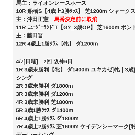
馬主：ライオンレースホース
10R 船橋S【4歳上3勝ｸﾗｽ】 芝1200m シャーク
主：沖田正憲
馬番決定前に取消
11R ﾆｭｰｼﾞｰﾗﾝﾄﾞT【G?_3歳OP】 芝1600m 
主：藤田晋
12R 4歳上1勝ｸﾗｽ【牝】 ダ1200m
4/7[日曜] 2回 阪神6日
1R 3歳未勝利【牝】 ダ1400m ユキカゼ[牝｜3歳
シング
2R 3歳未勝利 ダ1800m
3R 3歳未勝利 ダ1200m
4R 3歳未勝利 芝1800m
5R 3歳1勝ｸﾗｽ ダ1400m
6R 4歳上1勝ｸﾗｽ ダ1800m
7R 4歳上2勝ｸﾗｽ 芝1600m ケイデンシーマーク[
デーレーシング