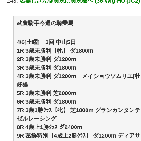
248:
名無しさん＠実況は実況板へ (36-Wig-HU-pG2)
武豊騎手今週の騎乗馬
4/6[土曜] 3回 中山5日
1R 3歳未勝利【牝】 ダ1800m
2R 3歳未勝利 ダ1200m
3R 3歳未勝利 ダ1800m
4R 3歳未勝利 ダ1200m メイショウソムリエ[牡｜
好雄
5R 3歳未勝利 芝2000m
6R 3歳未勝利 ダ1800m
7R 3歳1勝ｸﾗｽ【牝】 芝1800m グランカンタンテ
ゼルレーシング
8R 4歳上1勝ｸﾗｽ ダ2400m
9R 葛飾特別【4歳上2勝ｸﾗｽ】 ダ1200m ディアサ