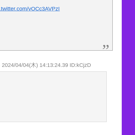
c.twitter.com/vOCc3AVPzI
)
2024/04/04(木) 14:13:24.39 ID:kCjzD