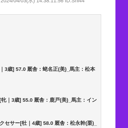
2024/04/03(水) 14:38:11.56 ID:Sni44
3歳] 57.0 厩舎：蛯名正(美)_馬主：松本
[牝｜3歳] 55.0 厩舎：鹿戸(美)_馬主：イン
クセサー[牡｜4歳] 58.0 厩舎：松永幹(栗)_