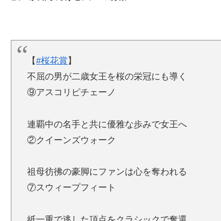
【
#桜花賞
】
不屈の男が二歳女王を桜の栄冠にも導く
⑨アスコリピチェーノ
連覇中の名手と共に優雅な歩みで女王へ
②クイーンズウォーク
祖母彷彿の豪脚にファンは心を奪われる
⑦スウィープフィート
紙一重で逃した頂点をクラシックで奪還