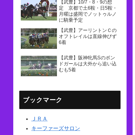
【武豊】10/7・8・9の想
定 京都で土6鞍・日5鞍・
月曜は盛岡でノットゥルノ
に騎乗予定
【武豊】アーリントンＣの
オフトレイルは直線伸びず
6着
【武豊】阪神牝馬Sのボン
ドガールは大外から追い込
むも5着
ブックマーク
ＪＲＡ
キーファーズサロン