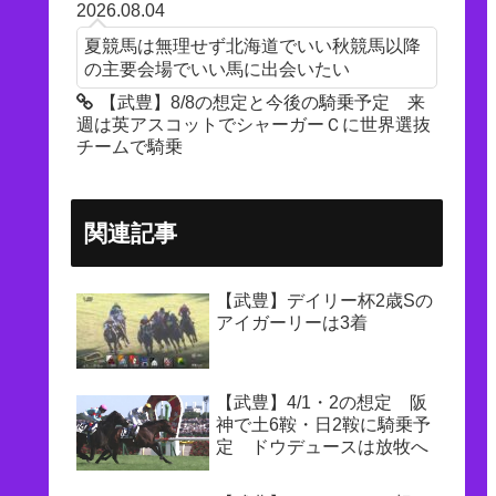
2026.08.04
夏競馬は無理せず北海道でいい秋競馬以降
の主要会場でいい馬に出会いたい
【武豊】8/8の想定と今後の騎乗予定 来
週は英アスコットでシャーガーＣに世界選抜
チームで騎乗
関連記事
【武豊】デイリー杯2歳Sの
アイガーリーは3着
【武豊】4/1・2の想定 阪
神で土6鞍・日2鞍に騎乗予
定 ドウデュースは放牧へ