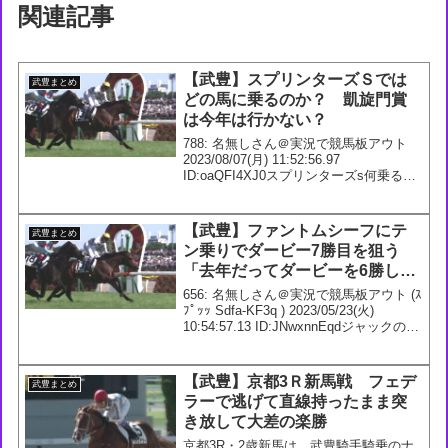
関連記事
【武豊】スプリンターズＳでは
武豊まとめ
どの馬に乗るのか？ 凱旋門賞
は今年は行かない？
788: 名無しさん＠実況で競馬板アウト
2023/08/07(月) 11:52:56.97
ID:oaQFI4XJ0スプリンターズs何乗るか
予想しようぜジャングロモズメイメイゾ
ンニッヒ793: 名無しさん＠実況で競馬板
アウト 2023/0...
【武豊】ファントムシーフにテ
武豊まとめ
ン乗りでダービー7勝目を狙う
「去年だってダービーを6勝した
人はいなかったんだからね」
656: 名無しさん＠実況で競馬板アウト (ｽ
ﾌﾟｯｯ Sdfa-KF3q ) 2023/05/23(火)
10:54:57.13 ID:JNwxnnEqdジャックの時
と同じようなこと言ってる【ダービー】
武豊騎手、ファントムシーフで69年ぶ...
【武豊】京都3Ｒ新馬戦 フェデ
武豊まとめ
ラーで逃げて直線持ったまま突
き放して大差の楽勝
京都3R・2歳新馬は、武豊騎手騎乗のナ