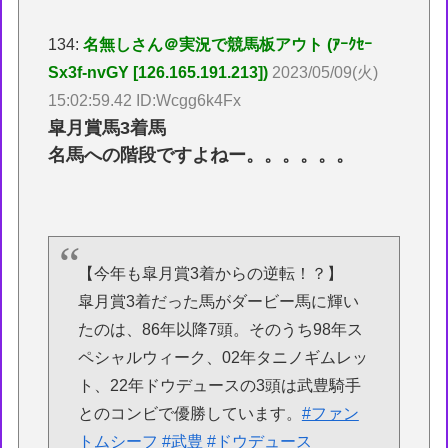
134:
名無しさん＠実況で競馬板アウト (ｱｰｸｾｰ
Sx3f-nvGY [126.165.191.213])
2023/05/09(火)
15:02:59.42 ID:Wcgg6k4Fx
皐月賞馬3着馬
名馬への階段ですよねー。。。。。。
【今年も皐月賞3着からの逆転！？】
皐月賞3着だった馬がダービー馬に輝い
たのは、86年以降7頭。そのうち98年ス
ペシャルウィーク、02年タニノギムレッ
ト、22年ドウデュースの3頭は武豊騎手
とのコンビで優勝しています。
#ファン
トムシーフ
#武豊
#ドウデュース