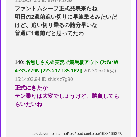
15:09:57.85 ID:9Wii4cUGa
ファントムシーフ正式発表来たね
明日の2週前追い切りに早速乗るみたいだ
けど、追い切り乗るの随分早いな
普通に1週前だと思ってたわ
140:
名無しさん＠実況で競馬板アウト (ﾜｯﾁｮｲW
4e33-Y79N [223.217.185.162])
2023/05/09(火)
15:14:03.94 ID:sNsXz7g90
正式にきたか
テン乗りは大変でしょうけど、勝負しても
らいたいね
https://lavender.5ch.net/test/read.cgi/keiba/1683466372/