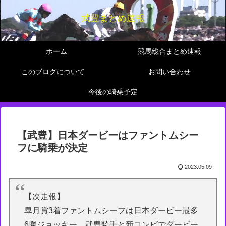
武豊まとめ速報
ホーム
競馬総合まとめ速報
このブログについて
お問い合わせ
今後の騎乗予定
【武豊】日本ダービーはファントムシー
フに騎乗が決定
2023.05.09
【次走報】
皐月賞3着ファントムシーフは日本ダービー最多
6勝ジョッキー、武豊騎手と新コンビでダービー