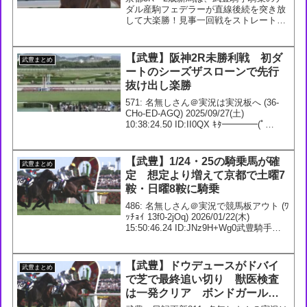
ダル産駒フェデラーが直線後続を突き放
して大楽勝！見事一回戦をストレートの
圧勝で突破しました。#フェデラー #武豊
#ナダル — 競馬ラボ (@keibalab)
October 20, 2024818:...
【武豊】阪神2R未勝利戦 初ダ
武豊まとめ
ートのシーズザスローンで先行
抜け出し楽勝
571: 名無しさん＠実況は実況板へ (36-
CHo-ED-AGQ) 2025/09/27(土)
10:38:24.50 ID:II0QX ｷﾀ━━━━(ﾟ
∀ﾟ)━━━━!! 572: 名無しさん＠実況は
実況板へ (36-pNv-Ij-yX...
【武豊】1/24・25の騎乗馬が確
武豊まとめ
定 想定より増えて京都で土曜7
鞍・日曜8鞍に騎乗
486: 名無しさん＠実況で競馬板アウト (ﾜ
ｯﾁｮｲ 13f0-2jOq) 2026/01/22(木)
15:50:46.24 ID:JNz9H+Wg0武豊騎手今
週の騎乗馬1/24 1回 京都8日3R 3歳新馬
ダ1800m メイショウラ...
【武豊】ドウデュースがドバイ
武豊まとめ
で芝で最終追い切り 獣医検査
は一発クリア ボンドガールの
ＮＺＴに想定が