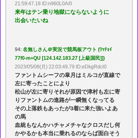
21:59:47.18 ID:n960L0A/0
来年はテン乗り地獄にならないように
出会いたいね
94:
名無しさん＠実況で競馬板アウト (ﾜｯﾁｮｲ
77f0-m+QU [124.142.183.27 [上級国民]])
2023/05/08(月) 22:03:49.79 ID:eDkgRdcl0
ファントムシーフの皐月はミルコが直線で
左に寄ったことにより
松山が左に寄りそれが原因で津村も左に寄
りファントムの進路が一瞬無くなってる
その上落鉄もあったが3着に来た強いよあ
の馬
血統もなんかハチャメチャなクロスだし何
かやるかも本当に乗れるのならば面白そう