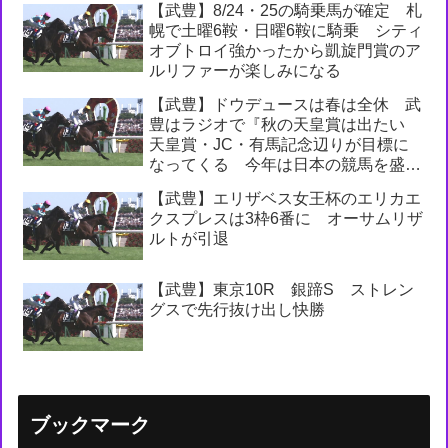
【武豊】8/24・25の騎乗馬が確定 札
幌で土曜6鞍・日曜6鞍に騎乗 シティ
オブトロイ強かったから凱旋門賞のア
ルリファーが楽しみになる
【武豊】ドウデュースは春は全休 武
豊はラジオで『秋の天皇賞は出たい
天皇賞・JC・有馬記念辺りが目標に
なってくる 今年は日本の競馬を盛り
上げられたら』
【武豊】エリザベス女王杯のエリカエ
クスプレスは3枠6番に オーサムリザ
ルトが引退
【武豊】東京10R 銀蹄S ストレン
グスで先行抜け出し快勝
ブックマーク