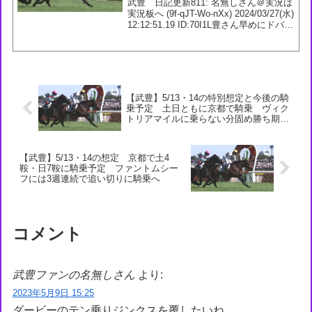
武豊 日記更新811: 名無しさん＠実況は
実況板へ (9f-qJT-Wo-nXx) 2024/03/27(水)
12:12:51.19 ID:70I1L豊さん早めにドバイ
入りしてるのに情報ないなと思ったら奥
さん孝行してたのか814: 名無し...
【武豊】5/13・14の特別想定と今後の騎
乗予定 土日ともに京都で騎乗 ヴィク
トリアマイルに乗らない分固め勝ち期待
したい
【武豊】5/13・14の想定 京都で土4
鞍・日7鞍に騎乗予定 ファントムシー
フには3週連続で追い切りに騎乗へ
コメント
武豊ファンの名無しさん
より:
2023年5月9日 15:25
ダービーのテン乗りジンクスを覆したいね