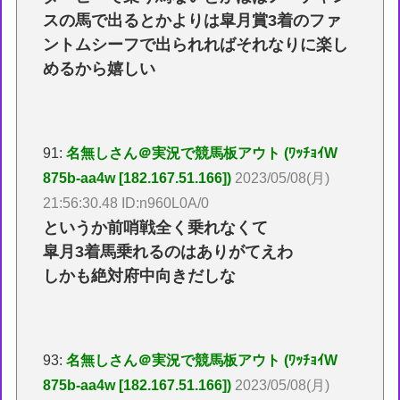
スの馬で出るとかよりは皐月賞3着のファ
ントムシーフで出られればそれなりに楽し
めるから嬉しい
91:
名無しさん＠実況で競馬板アウト (ﾜｯﾁｮｲW
875b-aa4w [182.167.51.166])
2023/05/08(月)
21:56:30.48 ID:n960L0A/0
というか前哨戦全く乗れなくて
皐月3着馬乗れるのはありがてえわ
しかも絶対府中向きだしな
93:
名無しさん＠実況で競馬板アウト (ﾜｯﾁｮｲW
875b-aa4w [182.167.51.166])
2023/05/08(月)