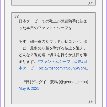
日本ダービーでの鞍上が武豊騎手に決ま
った本日のファントムシーフを。
あす、朝一番のＣウッドが初コンビ。ダ
ービー最多の６勝を挙げる鞍上を迎え、
どんな２週前追い切りを行うか注目が集
まります。
#ファントムシーフ
#武豊
#日
本ダービー
pic.twitter.com/Y5q8h5WbM1
— 日刊ゲンダイ 競馬 (@gendai_keiba)
May 9, 2023