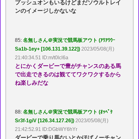
プッシュオンもいるけどまだソウルトレイ
ンのイメージしかないな
85:
名無しさん＠実況で競馬板アウト (ｱｳｱｳｳｰ
Sa1b-1ey+ [106.131.39.122])
2023/05/08(月)
21:40:34.51 ID:m/t0lcl6a
とにかくダービーで豊がチャンスのある馬
で出走できるのは観ててワクワクするから
ね楽しみだな
88:
名無しさん＠実況で競馬板アウト (ｵｯﾍﾟｹ
Sr3f-1giV [126.34.127.26])
2023/05/08(月)
21:42:52.91 ID:DGbWY6hYr
ダービーで乗り馬ないとかほばノーチャン