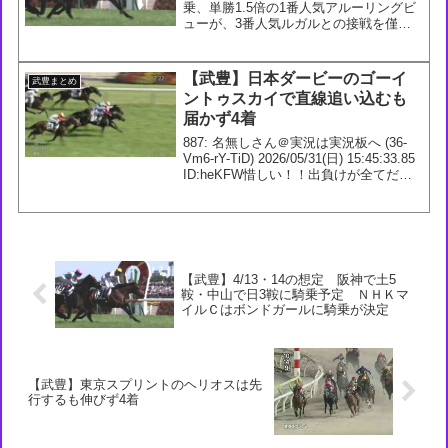
乗、単勝1.5倍の1番人気アルーリングビ
ューが、3番人気ルガルとの接戦を僅か
に制したか。前走エルフィンS1番人気5
着から自己条件で巻き返し。父イスラボ
ニータ、祖母は1999年小倉3歳S覇者アル
【武豊】日本ダービーのゴーイ
武豊まとめ
ー...
ントゥスカイで直線追い込むも
届かず4着
887: 名無しさん＠実況は実況板へ (36-
Vm6-rY-TiD) 2026/05/31(日) 15:45:33.85
ID:heKFW惜しい！！出負けが全てだな
ぁ888: 名無しさん＠実況は実況板へ
(WM-CmC-94-Tbj) 20...
【武豊】4/13・14の想定 阪神で土5
鞍・中山で日3鞍に騎乗予定 ＮＨＫマ
イルＣはボンドガールに騎乗が決定
【武豊】東京スプリントのヘリオスは先
行するも伸びず4着