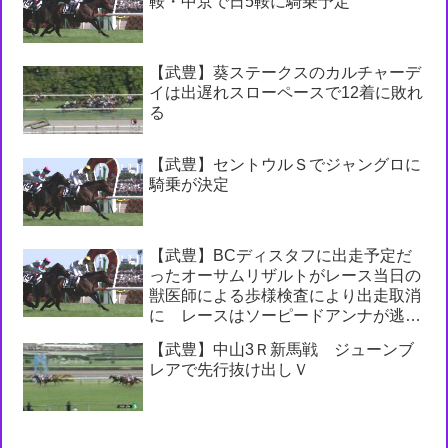
鞍・中京で日5鞍に騎乗予定
【武豊】葵ステークスのカルチャーデ
イは出遅れスローペースで12着に敗れ
る
【武豊】セントウルＳでジャングロに
騎乗が決定
【武豊】BCディスタフに出走予定だ
ったオーサムリザルトがレース当日の
獣医師による歩様検査により出走取消
に レースはソーピードアンナが逃げ
切りV
【武豊】中山3Ｒ新馬戦 ジューンブ
レアで先行抜け出しＶ