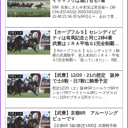
イヤマツリは逃げるも7着
589: 名無しさん＠実況は実況板へ (36-
CHo-ED-AGQ) 2025/10/12(日)
15:48:21.56 ID:fy5FQえー、あれで普通
に捕まるんか。やっぱり太かったか590:
名無しさん＠実況は実況板へ (36-7Xb-...
【ホープフルＳ】セレンディピ
武豊まとめ
ティは有馬記念と同じ2枠4番
武豊はＪＲＡ平地Ｇ1完全制覇へ
「狙っていきたい」
【 #ホープフルＳ 】セレンディピティ騎
乗の武豊騎手、前人未到のＪＲＡ・平地
Ｇ1完全制覇へ「狙っていきたい」 #競馬
#keiba #スポーツ報知— 競馬専門サイト
馬トク_スポーツ報知 (@umatoku_hochi)
December 2...
【武豊】12/20・21の想定 阪神
武豊まとめ
で土6鞍・日7鞍に騎乗予定
想定12/20（土）阪神5Rコールラヴ6Rサ
ンセバ7Rアークドール9Rシーズザスロ
ーン11Rヤブサメ12Rカリーシ
12/21（日）阪神2Rレッドレベンディス
3Rルクスキャンディ5Rミーサーク8Rデ
ルアヴァー9Rヒルノドゴール10Rハビレ
【武豊】京都6R アルーリング
武豊まとめ
12...
ビューでＶ
【京都6R 3歳1勝(芝1400)】武豊騎手騎