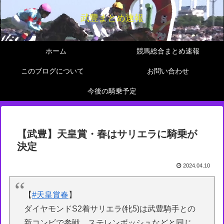
武豊まとめ速報
ホーム
競馬総合まとめ速報
このブログについて
お問い合わせ
今後の騎乗予定
【武豊】天皇賞・春はサリエラに騎乗が
決定
2024.04.10
【
#天皇賞春
】
ダイヤモンドS2着サリエラ(牝5)は武豊騎手との
新コンビで参戦。ステレンボッシュなどと同じ