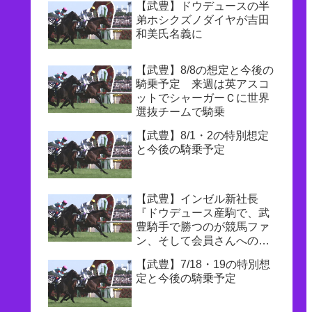
【武豊】ドウデュースの半
弟ホシクズノダイヤが吉田
和美氏名義に
【武豊】8/8の想定と今後の
騎乗予定 来週は英アスコ
ットでシャーガーＣに世界
選抜チームで騎乗
【武豊】8/1・2の特別想定
と今後の騎乗予定
【武豊】インゼル新社長
『ドウデュース産駒で、武
豊騎手で勝つのが競馬ファ
ン、そして会員さんへの一
番の恩返し』
【武豊】7/18・19の特別想
定と今後の騎乗予定