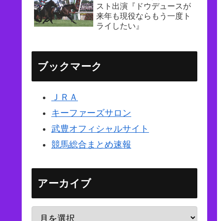
スト出演『ドウデュースが
来年も現役ならもう一度ト
ライしたい』
ブックマーク
ＪＲＡ
キーファーズサロン
武豊オフィシャルサイト
競馬総合まとめ速報
アーカイブ