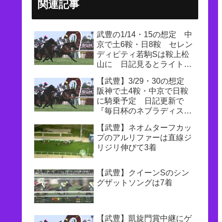
関連記事
武豊の1/14・15の想定 中
京で土6鞍・日8鞍 セレン
ディピティ若駒Sは鞍上松
山に 日記見るとライトク
オンタムは継続騎乗になり
【武豊】3/29・30の想定
そう
阪神で土4鞍・中京で日鞍
に騎乗予定 日記更新で
『毎日杯のネブラディスク
は皐月賞の騎乗馬が確保で
【武豊】ネオムターフカッ
きていないので頑張っても
プのアルリファーは直線ジ
らいたいところです』
リジリ伸びて3着
【武豊】クイーンSのシン
グザットソングは7着
【武豊】凱旋門賞中継にゲ